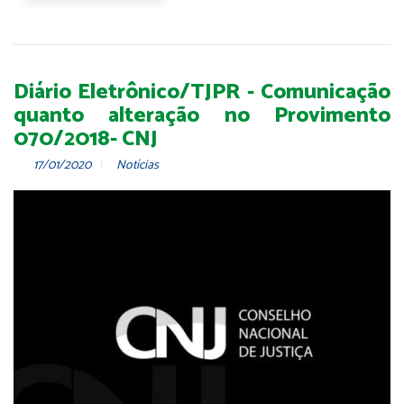
Diário Eletrônico/TJPR - Comunicação
quanto alteração no Provimento
070/2018- CNJ
17/01/2020
Notícias