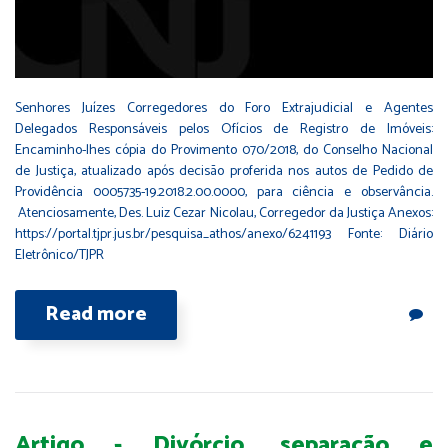
Senhores Juízes Corregedores do Foro Extrajudicial e Agentes
Delegados Responsáveis pelos Ofícios de Registro de Imóveis:
Encaminho-lhes cópia do Provimento 070/2018, do Conselho Nacional
de Justiça, atualizado após decisão proferida nos autos de Pedido de
Providência 0005735-19.2018.2.00.0000, para ciência e observância.
Atenciosamente, Des. Luiz Cezar Nicolau, Corregedor da Justiça Anexos:
https://portal.tjpr.jus.br/pesquisa_athos/anexo/6241193 Fonte: Diário
Eletrônico/TJPR
Read more
Artigo - Divórcio, separação e