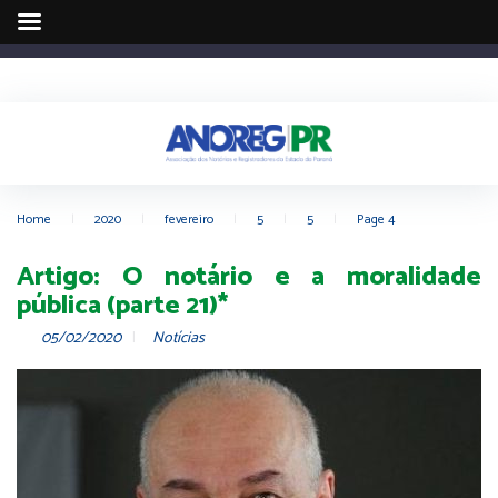
Home
|
2020
|
fevereiro
|
5
|
5
|
Page 4
Artigo: O notário e a moralidade
pública (parte 21)*
05/02/2020
Notícias