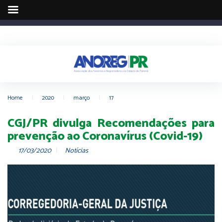
Home
|
2020
|
março
|
17
CGJ/PR divulga Recomendações para
prevenção ao Coronavírus (Covid-19)
17/03/2020
Notícias