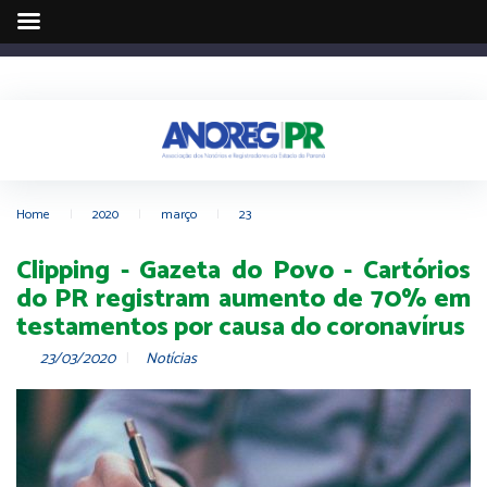
Home
|
2020
|
março
|
23
Clipping - Gazeta do Povo - Cartórios
do PR registram aumento de 70% em
testamentos por causa do coronavírus
23/03/2020
Notícias