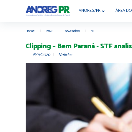
ANOREG/PR
ÁREA DO
Home
|
2020
|
novembro
|
18
Clipping – Bem Paraná - STF anali
18/11/2020
Notícias