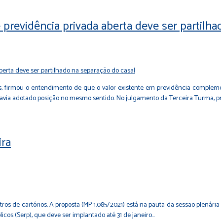
previdência privada aberta deve ser partilha
otos, firmou o entendimento de que o valor existente em previdência comple
 havia adotado posição no mesmo sentido. No julgamento da Terceira Turma, p
ira
stros de cartórios. A proposta (MP 1.085/2021) está na pauta da sessão plená
blicos (Serp), que deve ser implantado até 31 de janeiro…