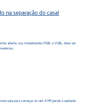
do na separação do casal
mentar aberta, nas modalidades PGBL e VGBL, deve ser
revaleceu…
ria marcada para começar às 14h. A MP perde a validade