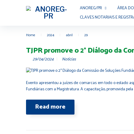
ANOREG/PR
ÁREA DO
CLAVES NOTARIAIS E REGISTR
Home
|
2024
|
abril
|
29
TJPR promove o 2° Diálogo da Com
29/04/2024
Notícias
Evento apresentou a juízes de comarcas em todo o estado asp
Fundiárias com a Magistratura. A capacitação, promovida pela 
Read more