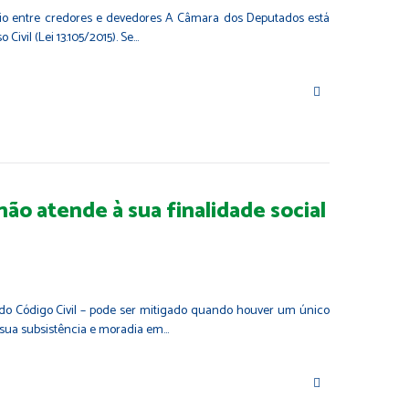
íbrio entre credores e devedores A Câmara dos Deputados está
vil (Lei 13.105/2015). Se…
não atende à sua finalidade social
831 do Código Civil – pode ser mitigado quando houver um único
r sua subsistência e moradia em…