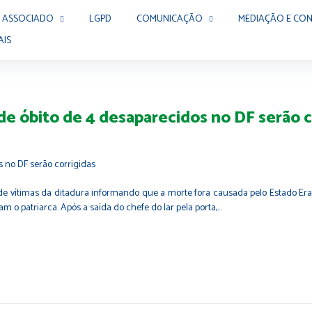
 ASSOCIADO
LGPD
COMUNICAÇÃO
MEDIAÇÃO E CON
AIS
de óbito de 4 desaparecidos no DF serão c
s de vítimas da ditadura informando que a morte fora causada pelo Estado 
m o patriarca. Após a saída do chefe do lar pela porta,…