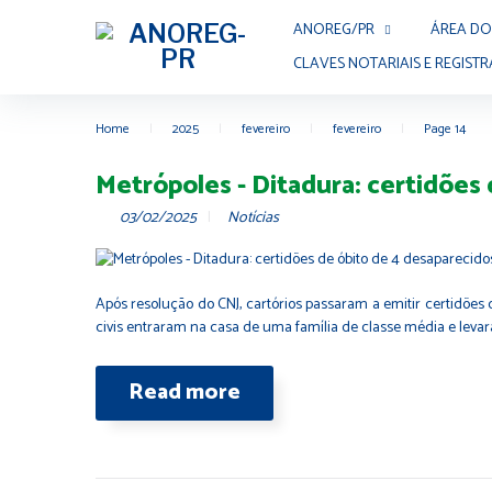
ANOREG/PR
ÁREA DO
CLAVES NOTARIAIS E REGISTR
Home
|
2025
|
fevereiro
|
fevereiro
|
Page 14
Metrópoles - Ditadura: certidões 
03/02/2025
Notícias
Após resolução do CNJ, cartórios passaram a emitir certidõe
civis entraram na casa de uma família de classe média e levara
Read more