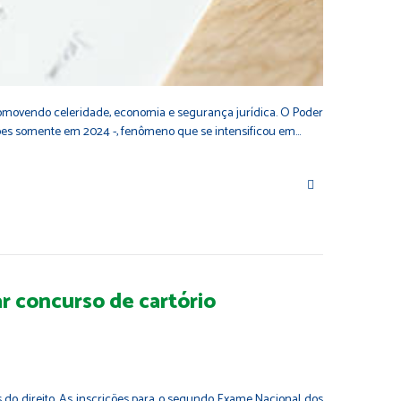
 promovendo celeridade, economia e segurança jurídica. O Poder
hões somente em 2024 -, fenômeno que se intensificou em…
ar concurso de cartório
as do direito. As inscrições para o segundo Exame Nacional dos