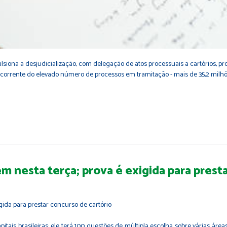
ulsiona a desjudicialização, com delegação de atos processuais a cartórios,
 decorrente do elevado número de processos em tramitação - mais de 35,2 mil
em nesta terça; prova é exigida para prest
itais brasileiras; ele terá 100 questões de múltipla escolha sobre várias áre