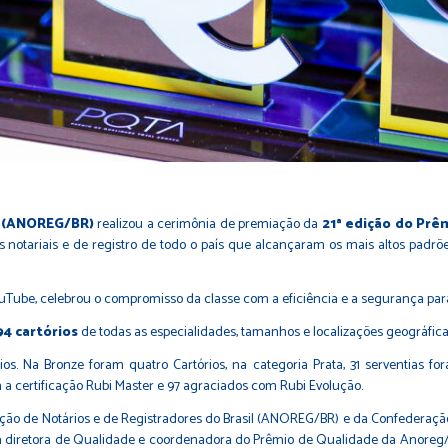
l (ANOREG/BR)
realizou a cerimônia de premiação da
21ª edição do Pr
os notariais e de registro de todo o país que alcançaram os mais altos padr
uTube, celebrou o compromisso da classe com a eficiência e a segurança par
94 cartórios
de todas as especialidades, tamanhos e localizações geográfica
s. Na Bronze foram quatro Cartórios, na categoria Prata, 31 serventias f
 a certificação Rubi Master e 97 agraciados com Rubi Evolução.
ção de Notários e de Registradores do Brasil (ANOREG/BR) e da Confederação 
; da diretora de Qualidade e coordenadora do Prêmio de Qualidade da Anoreg/