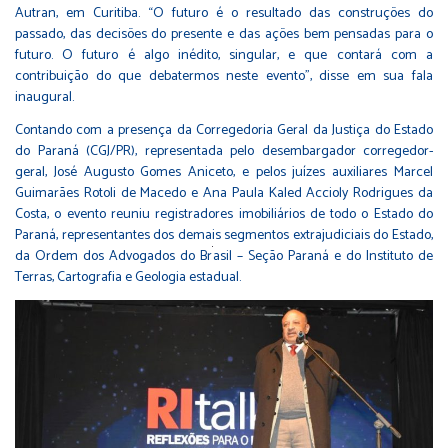
Autran, em Curitiba. “O futuro é o resultado das construções do
passado, das decisões do presente e das ações bem pensadas para o
futuro. O futuro é algo inédito, singular, e que contará com a
contribuição do que debatermos neste evento”, disse em sua fala
inaugural.
Contando com a presença da Corregedoria Geral da Justiça do Estado
do Paraná (CGJ/PR), representada pelo desembargador corregedor-
geral, José Augusto Gomes Aniceto, e pelos juízes auxiliares Marcel
Guimarães Rotoli de Macedo e Ana Paula Kaled Accioly Rodrigues da
Costa, o evento reuniu registradores imobiliários de todo o Estado do
Paraná, representantes dos demais segmentos extrajudiciais do Estado,
da Ordem dos Advogados do Br
asil – Seção Paraná e do Instituto de
Terras, Cartografia e Geologia estadual.