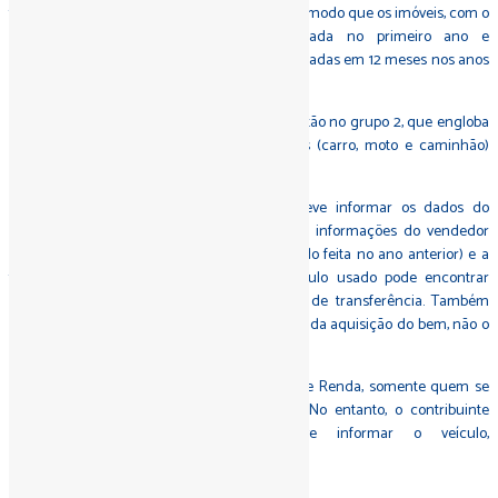
financiados devem ser declarados do mesmo modo que os imóveis, com o
contribuinte declarando o valor da entrada no primeiro ano e
acrescentando o valor das prestações acumuladas em 12 meses nos anos
seguintes.
Os códigos para informar o tipo de veículo estão no grupo 2, que engloba
os bens móveis. Todos os veículos terrestres (carro, moto e caminhão)
estão no código 1 desse grupo.
No campo Discriminação, o contribuinte deve informar os dados do
veículo (modelo, ano de fabricação e placa), informações do vendedor
(nome, CPF ou CNPJ, caso a compra tenha sido feita no ano anterior) e a
forma de pagamento. Quem comprou veículo usado pode encontrar
essas informações na cópia do documento de transferência. Também
nesse caso, o valor declarado deve ser o valor da aquisição do bem, não o
valor de mercado.
Nem todo mundo deve declarar o Imposto de Renda, somente quem se
enquadra nos critérios da Receita Federal. No entanto, o contribuinte
obrigado a fazer a declaração deve informar o veículo,
independentemente do valor.
Dívidas