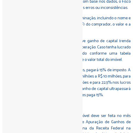
da propriedade e dados sobre o comprador. Com base nos dados, o Fisco
cruzará as informações para detectar eventuais erros ou inconsistências.
A venda deve ser detalhada no campo Discriminação, incluindo o nome e
o número do Cadastro de Pessoas Físicas (CPF) do comprador, o valor e a
data da operação.
Quem vende imóveis precisa apurar se houve ganho de capital (renda
obtida com a valorização de um ativo) com a operação. Caso tenha lucrado
com a venda, o contribuinte será tributado conforme uma tabela
progressiva, que incide sobre o lucro, não sobre o valor total do imóvel.
Se o lucro imobiliário chegar até a R$ 5 milhões, pagará 15% de imposto. A
alíquota sobe para 17,5% sobre lucros de R$ 5 milhões a R$ 10 milhões, para
20% nos lucros de R$ 10 milhões a R$ 30 milhões e para 22,5% nos lucros
acima de R$ 30 milhões. Como raramente o ganho de capital ultrapassará
R$ 5 milhões, quase a totalidade dos declarantes paga 15%.
Ganho de capital
A apuração do ganho de capital sobre o imóvel deve ser feita no mês
seguinte à venda, por meio do Programa de Apuração de Ganhos de
Capital 2021 (GCAP2021), disponível na página da Receita Federal na