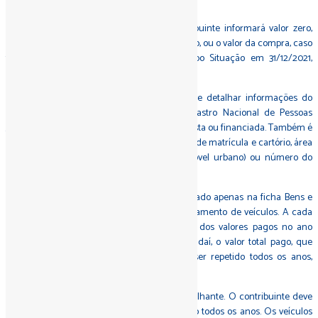
vigor neste ano.
No campo Situação em 31/12/2020, o contribuinte informará valor zero,
caso tenha comprado o imóvel no ano passado, ou o valor da compra, caso
tenha comprado em outros anos. No campo Situação em 31/12/2021,
bastará repetir o valor da compra.
No campo Discriminação, o contribuinte deve detalhar informações do
vendedor do imóvel, como nome, CPF, Cadastro Nacional de Pessoas
Jurídicas (CNPJ) e informar se a compra foi à vista ou financiada. Também é
necessário informar data de compra, número de matrícula e cartório, área
e números de inscrição municipal (para imóvel urbano) ou número do
imóvel na Receita Federal (para imóvel rural).
O financiamento de imóveis deve ser informado apenas na ficha Bens e
direitos, de maneira semelhante à do financiamento de veículos. A cada
declaração, o comprador informará a soma dos valores pagos no ano
anterior, até concluir as prestações. A partir daí, o valor total pago, que
inclui os custos do financiamento, deverá ser repetido todos os anos,
enquanto o contribuinte for o proprietário.
No caso dos veículos, o procedimento é semelhante. O contribuinte deve
informar apenas o valor da compra e repeti-lo todos os anos. Os veículos