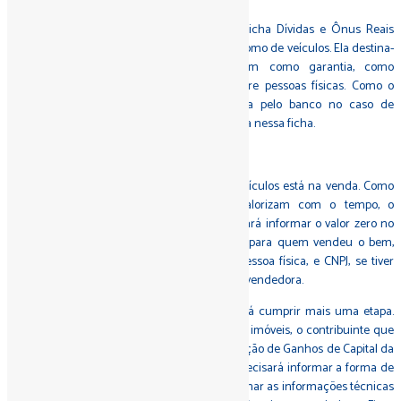
No caso dos financiamentos imobiliários, a ficha Dívidas e Ônus Reais
deve ser ignorada, tanto no caso de imóveis como de veículos. Ela destina-
se somente a dívidas sem nenhum bem como garantia, como
empréstimos bancários ou empréstimos entre pessoas físicas. Como o
imóvel ou carro pode ser tomado de volta pelo banco no caso de
inadimplência, essa operação não se enquadra nessa ficha.
Venda
A diferença na declaração entre imóveis e veículos está na venda. Como
os carros e os demais veículos se desvalorizam com o tempo, o
contribuinte não terá ganhos de capital. Bastará informar o valor zero no
campo Situação em 31/12/2021 e especificar para quem vendeu o bem,
informando o CPF, no caso de comprador pessoa física, e CNPJ, se tiver
vendido o carro para uma concessionária e revendedora.
Em relação aos imóveis, o contribuinte deverá cumprir mais uma etapa.
Além da ficha Bens e Direitos, onde listará os imóveis, o contribuinte que
vendeu precisa acessar o Programa de Apuração de Ganhos de Capital da
Receita Federal. Na plataforma, o vendedor precisará informar a forma de
pagamento e o custo do imóvel, além de detalhar as informações técnicas