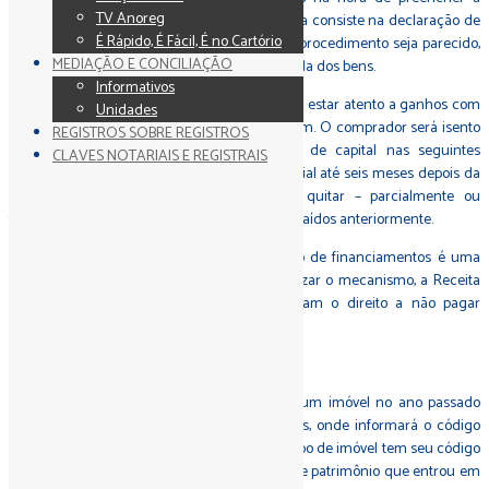
TV Anoreg
declaração do Imposto de Renda Pessoa Física consiste na declaração de
É Rápido, É Fácil, É no Cartório
patrimônios como carro e imóveis. Embora o procedimento seja parecido,
MEDIAÇÃO E CONCILIAÇÃO
existem diferenças na hora de informar a venda dos bens.
Informativos
Em relação aos imóveis, o contribuinte precisa estar atento a ganhos com
Unidades
a valorização entre a compra e a venda do bem. O comprador será isento
REGISTROS SOBRE REGISTROS
de Imposto de Renda (IR) sobre o ganho de capital nas seguintes
CLAVES NOTARIAIS E REGISTRAIS
situações: caso compre outro imóvel residencial até seis meses depois da
venda ou use o dinheiro da venda para quitar – parcialmente ou
totalmente – financiamentos imobiliários contraídos anteriormente.
A isenção de Imposto de Renda na quitação de financiamentos é uma
novidade na declaração deste ano. Ao autorizar o mecanismo, a Receita
oficializou decisões judiciais que reconheciam o direito a não pagar
imposto.
Preenchimento
Primeiramente, o contribuinte que adquiriu um imóvel no ano passado
deverá abrir um item na ficha Bens e Direitos, onde informará o código
correspondente a cada tipo de imóvel. Cada tipo de imóvel tem seu código
no grupo 1, segundo a nova lista de códigos de patrimônio que entrou em