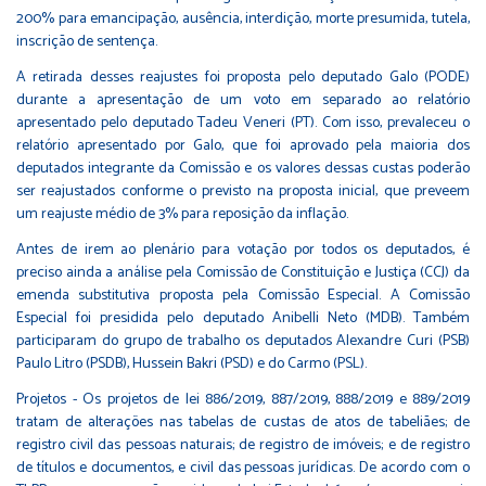
200% para emancipação, ausência, interdição, morte presumida, tutela,
inscrição de sentença.
A retirada desses reajustes foi proposta pelo deputado Galo (PODE)
durante a apresentação de um voto em separado ao relatório
apresentado pelo deputado Tadeu Veneri (PT). Com isso, prevaleceu o
relatório apresentado por Galo, que foi aprovado pela maioria dos
deputados integrante da Comissão e os valores dessas custas poderão
ser reajustados conforme o previsto na proposta inicial, que preveem
um reajuste médio de 3% para reposição da inflação.
Antes de irem ao plenário para votação por todos os deputados, é
preciso ainda a análise pela Comissão de Constituição e Justiça (CCJ) da
emenda substitutiva proposta pela Comissão Especial. A Comissão
Especial foi presidida pelo deputado Anibelli Neto (MDB). Também
participaram do grupo de trabalho os deputados Alexandre Curi (PSB)
Paulo Litro (PSDB), Hussein Bakri (PSD) e do Carmo (PSL).
Projetos - Os projetos de lei 886/2019, 887/2019, 888/2019 e 889/2019
tratam de alterações nas tabelas de custas de atos de tabeliães; de
registro civil das pessoas naturais; de registro de imóveis; e de registro
de títulos e documentos, e civil das pessoas jurídicas. De acordo com o