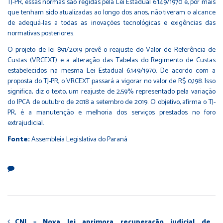
TJ-PR, essas normas são regidas pela Lei Estadual 6.149/1970 e, por mais
que tenham sido atualizadas ao longo dos anos, não tiveram o alcance
de adequá-las a todas as inovações tecnológicas e exigências das
normativas posteriores.
O projeto de lei 891/2019 prevê o reajuste do Valor de Referência de
Custas (VRCEXT) e a alteração das Tabelas do Regimento de Custas
estabelecidos na mesma Lei Estadual 6.149/1970. De acordo com a
proposta do TJ-PR, o VRCEXT passará a vigorar no valor de R$ 0,198. Isso
significa, diz o texto, um reajuste de 2,59% representado pela variação
do IPCA de outubro de 2018 a setembro de 2019. O objetivo, afirma o TJ-
PR, é a manutenção e melhoria dos serviços prestados no foro
extrajudicial.
Fonte:
Assembleia Legislativa do Paraná
CNJ – Nova lei aprimora recuperação judicial de