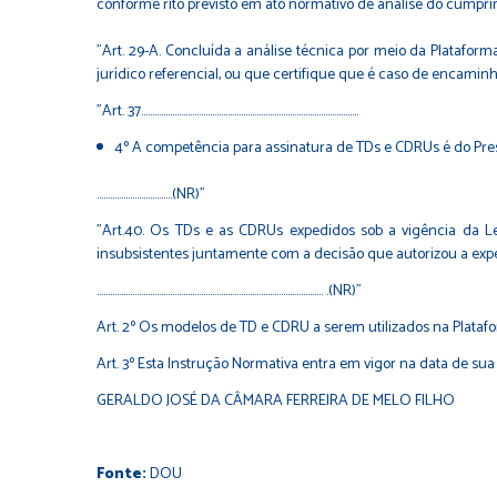
conforme rito previsto em ato normativo de análise do cumprim
"Art. 29-A. Concluída a análise técnica por meio da Platafor
jurídico referencial, ou que certifique que é caso de encaminha
"Art. 37..................................................................................................
4º A competência para assinatura de TDs e CDRUs é do Pre
..................................(NR)"
"Art.40. Os TDs e as CDRUs expedidos sob a vigência da Lei
insubsistentes juntamente com a decisão que autorizou a exp
...................................................................................................... .(NR)"
Art. 2º Os modelos de TD e CDRU a serem utilizados na Plataf
Art. 3º Esta Instrução Normativa entra em vigor na data de sua
GERALDO JOSÉ DA CÂMARA FERREIRA DE MELO FILHO
Fonte:
DOU