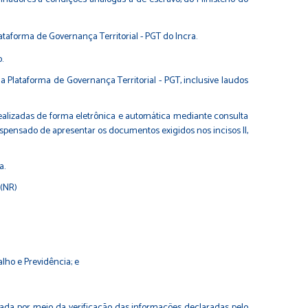
lataforma de Governança Territorial - PGT do Incra.
.
 Plataforma de Governança Territorial - PGT, inclusive laudos
realizadas de forma eletrônica e automática mediante consulta
ispensado de apresentar os documentos exigidos nos incisos II,
a.
 (NR)
lho e Previdência; e
uada por meio da verificação das informações declaradas pelo