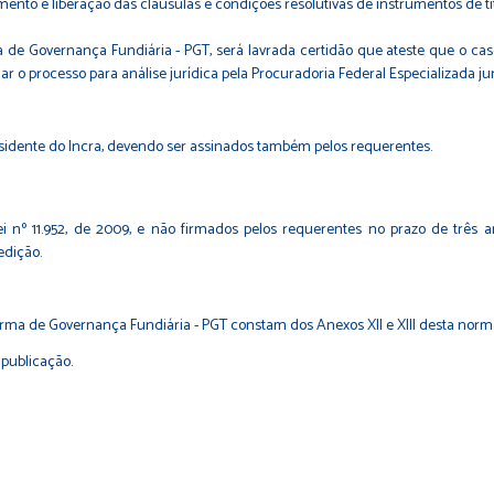
ento e liberação das cláusulas e condições resolutivas de instrumentos de ti
ma de Governança Fundiária - PGT, será lavrada certidão que ateste que o ca
r o processo para análise jurídica pela Procuradoria Federal Especializada jun
sidente do Incra, devendo ser assinados também pelos requerentes.
 nº 11.952, de 2009, e não firmados pelos requerentes no prazo de três a
edição.
orma de Governança Fundiária - PGT constam dos Anexos XII e XIII desta norm
 publicação.