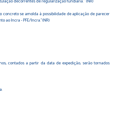
tulação decorrentes de regularização fundiária." (NR)
so concreto se amolda à possibilidade de aplicação de parecer
to ao Incra - PFE/Incra."(NR)
nos, contados a partir da data de expedição, serão tornados
a.