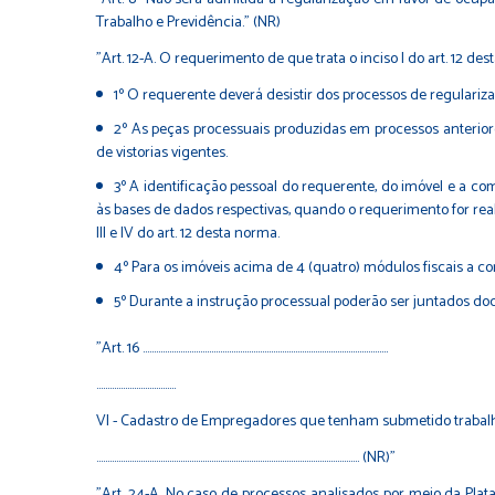
Trabalho e Previdência." (NR)
"Art. 12-A. O requerimento de que trata o inciso I do art. 12 d
1º O requerente deverá desistir dos processos de regularizaç
2º As peças processuais produzidas em processos anteriore
de vistorias vigentes.
3º A identificação pessoal do requerente, do imóvel e a c
às bases de dados respectivas, quando o requerimento for real
III e IV do art. 12 desta norma.
4º Para os imóveis acima de 4 (quatro) módulos fiscais a com
5º Durante a instrução processual poderão ser juntados docu
"Art. 16 ...............................................................................................................
....................................
VI - Cadastro de Empregadores que tenham submetido trabalhad
....................................................................................................................... (NR)"
"Art. 24-A. No caso de processos analisados por meio da Pla