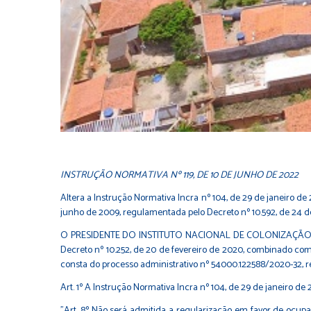
INSTRUÇÃO NORMATIVA Nº 119, DE 10 DE JUNHO DE 2022
Altera a Instrução Normativa Incra nº 104, de 29 de janeiro de
junho de 2009, regulamentada pelo Decreto nº 10.592, de 24 d
O PRESIDENTE DO INSTITUTO NACIONAL DE COLONIZAÇÃO E REFO
Decreto nº 10.252, de 20 de fevereiro de 2020, combinado com 
consta do processo administrativo nº 54000.122588/2020-32, res
Art. 1º A Instrução Normativa Incra nº 104, de 29 de janeiro de
"Art. 8º Não será admitida a regularização em favor de ocu