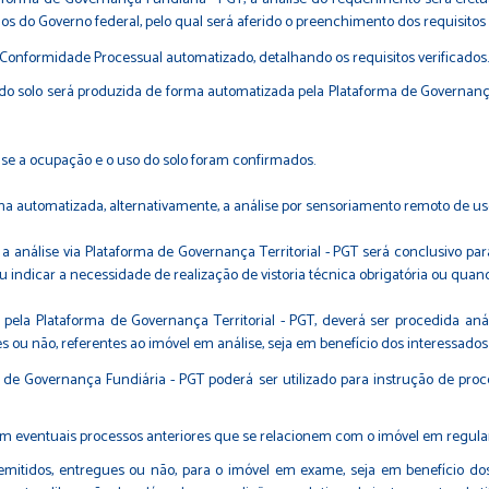
 do Governo federal, pelo qual será aferido o preenchimento dos requisitos n
de Conformidade Processual automatizado, detalhando os requisitos verificados.
 do solo será produzida de forma automatizada pela Plataforma de Governan
á se a ocupação e o uso do solo foram confirmados.
a automatizada, alternativamente, a análise por sensoriamento remoto de uso
a análise via Plataforma de Governança Territorial - PGT será conclusivo p
u indicar a necessidade de realização de vistoria técnica obrigatória ou quand
o pela Plataforma de Governança Territorial - PGT, deverá ser procedida an
s ou não, referentes ao imóvel em análise, seja em benefício dos interessados 
 de Governança Fundiária - PGT poderá ser utilizado para instrução de pro
a em eventuais processos anteriores que se relacionem com o imóvel em regular
emitidos, entregues ou não, para o imóvel em exame, seja em benefício dos 