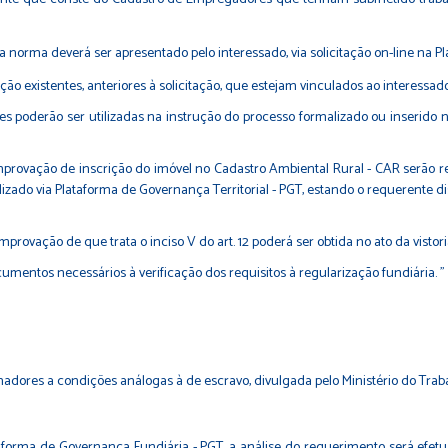
esta norma deverá ser apresentado pelo interessado, via solicitação on-line na P
ão existentes, anteriores à solicitação, que estejam vinculados ao interessado
s poderão ser utilizadas na instrução do processo formalizado ou inserido na
omprovação de inscrição do imóvel no Cadastro Ambiental Rural - CAR serão 
izado via Plataforma de Governança Territorial - PGT, estando o requerente d
provação de que trata o inciso V do art. 12 poderá ser obtida no ato da vistori
mentos necessários à verificação dos requisitos à regularização fundiária. "
ores a condições análogas à de escravo, divulgada pelo Ministério do Traba
taforma de Governança Fundiária - PGT, a análise do requerimento será efet