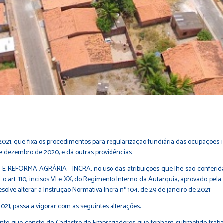
 2021, que fixa os procedimentos para regularização fundiária das ocupações inc
e dezembro de 2020, e dá outras providências.
RMA AGRÁRIA - INCRA, no uso das atribuições que lhe são conferidas pel
o art. 110, incisos VI e XX, do Regimento Interno da Autarquia, aprovado pela
olve alterar a Instrução Normativa Incra nº 104, de 29 de janeiro de 2021:
 2021, passa a vigorar com as seguintes alterações:
pante que conste do Cadastro de Empregadores que tenham submetido trabal