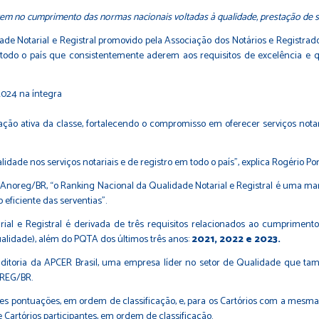
tem no cumprimento das normas nacionais voltadas à qualidade, prestação de s
ade Notarial e Registral promovido pela Associação dos Notários e Registra
de todo o país que consistentemente aderem aos requisitos de excelência e 
2024 na íntegra
cipação ativa da classe, fortalecendo o compromisso em oferecer serviços nota
ade nos serviços notariais e de registro em todo o país”, explica Rogério Po
 Anoreg/BR, “o Ranking Nacional da Qualidade Notarial e Registral é uma 
eficiente das serventias”.
rial e Registral é derivada de três requisitos relacionados ao cumprimen
Qualidade), além do PQTA dos últimos três anos:
2021, 2022 e 2023.
uditoria da APCER Brasil, uma empresa líder no setor de Qualidade que t
OREG/BR.
es pontuações, em ordem de classificação, e, para os Cartórios com a mesm
artórios participantes, em ordem de classificação.