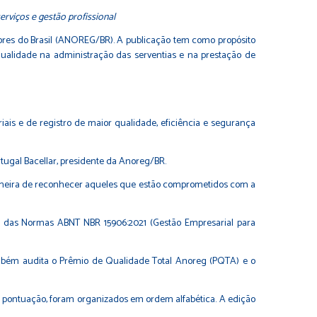
erviços e gestão profissional
dores do Brasil (ANOREG/BR). A publicação tem como propósito
qualidade na administração das serventias e na prestação de
riais e de registro de maior qualidade, eficiência e segurança
rtugal Bacellar, presidente da Anoreg/BR.
maneira de reconhecer aqueles que estão comprometidos com a
to das Normas ABNT NBR 15906:2021 (Gestão Empresarial para
ambém audita o Prêmio de Qualidade Total Anoreg (PQTA) e o
a pontuação, foram organizados em ordem alfabética. A edição