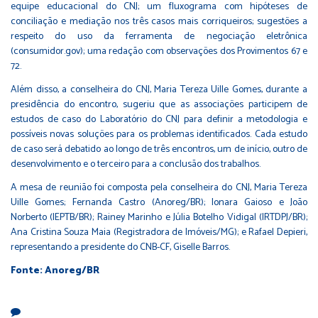
equipe educacional do CNJ; um fluxograma com hipóteses de
conciliação e mediação nos três casos mais corriqueiros; sugestões a
respeito do uso da ferramenta de negociação eletrônica
(consumidor.gov); uma redação com observações dos Provimentos 67 e
72.
Além disso, a conselheira do CNJ, Maria Tereza Uille Gomes, durante a
presidência do encontro, sugeriu que as associações participem de
estudos de caso do Laboratório do CNJ para definir a metodologia e
possíveis novas soluções para os problemas identificados. Cada estudo
de caso será debatido ao longo de três encontros, um de início, outro de
desenvolvimento e o terceiro para a conclusão dos trabalhos.
A mesa de reunião foi composta pela conselheira do CNJ, Maria Tereza
Uille Gomes; Fernanda Castro (Anoreg/BR); Ionara Gaioso e João
Norberto (IEPTB/BR); Rainey Marinho e Júlia Botelho Vidigal (IRTDPJ/BR);
Ana Cristina Souza Maia (Registradora de Imóveis/MG); e Rafael Depieri,
representando a presidente do CNB-CF, Giselle Barros.
Fonte: Anoreg/BR