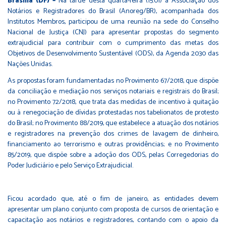
Brasília (DF) –
Na tarde desta quarta-feira (15.01) a Associação dos
Notários e Registradores do Brasil (Anoreg/BR), acompanhada dos
Institutos Membros, participou de uma reunião na sede do Conselho
Nacional de Justiça (CNJ) para apresentar propostas do segmento
extrajudicial para contribuir com o cumprimento das metas dos
Objetivos de Desenvolvimento Sustentável (ODS), da
Agenda 2030 das
Nações Unidas
.
As propostas foram fundamentadas no Provimento 67/2018, que dispõe
da conciliação e mediação nos serviços notariais e registrais do Brasil;
no Provimento 72/2018, que trata das medidas de incentivo à quitação
ou à renegociação de dívidas protestadas nos tabelionatos de protesto
do Brasil; no Provimento 88/2019, que estabelece a atuação dos notários
e registradores na prevenção dos crimes de lavagem de dinheiro,
financiamento ao terrorismo e outras providências; e no Provimento
85/2019, que dispõe sobre a adoção dos ODS, pelas Corregedorias do
Poder Judiciário e pelo Serviço Extrajudicial.
Ficou acordado que, até o fim de janeiro, as entidades devem
apresentar um plano conjunto com proposta de cursos de orientação e
capacitação aos notários e registradores, contando com o apoio da