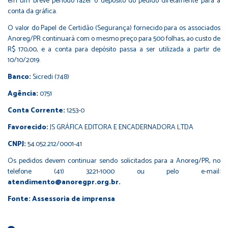
em um breve período fazer o depósito do pedido diretamente para a
conta da gráfica.
O valor do Papel de Certidão (Segurança) fornecido para os associados
Anoreg/PR continuará com o mesmo preço para 500 folhas, ao custo de
R$ 170,00, e a conta para depósito passa a ser utilizada a partir de
10/10/2019.
Banco:
Sicredi (748)
Agência:
0751
Conta Corrente:
1253-0
Favorecido:
JS GRÁFICA EDITORA E ENCADERNADORA LTDA
CNPJ:
54.052.212/0001-41
Os pedidos devem continuar sendo solicitados para a Anoreg/PR, no
telefone (41) 3221-1000 ou pelo e-mail:
atendimento@anoregpr.org.br
.
Fonte: Assessoria de imprensa