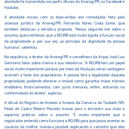
atividade foi transmitida nos perfis oficiais da Anoreg/PR, no Facebook e
Youtube.
A atividade iniciou com as boas-vindas aos convidados, feita pelo
assessor jurídico da Anoreg/PR, Fernando Abreu Costa Júnior, que
também destacou a temática proposta. “Nessa segunda live sobre o
assunto, quero enfatizar que a REURB está muito ligada à função social
da propriedade e, por sua vez, ao princípio da dignidade da pessoa
humana”, salientou.
Na sequência, o diretor da Anoreg/PR e conselheiro da Aripar, José Luiz
Germano, falou sobre o tema e sua relevância. “A REURB tem um papel
social muito importante porque, por meio da titulação, várias vantagens
ocorrem a favor dos proprietários. A pessoa terá a legalidade daquela
propriedade, podendo oferecer o imóvel como garantia, maior trânsito
imobiliário, financiamentos com juros menores, enfim, entrando na
conformidade do direito”, explicou.
A oficial do Registro de Imóveis e Anexos da Comarca de Taubaté (SP),
Paola de Castro Ribeiro Macedo, trouxe para o encontro sua visão e
aspectos práticos sobre o assunto. “É muito importante que o
registrador entenda como funciona a REURB, para que possa orientar os
usuários da melhor maneira possível, explicando o caminho que eles