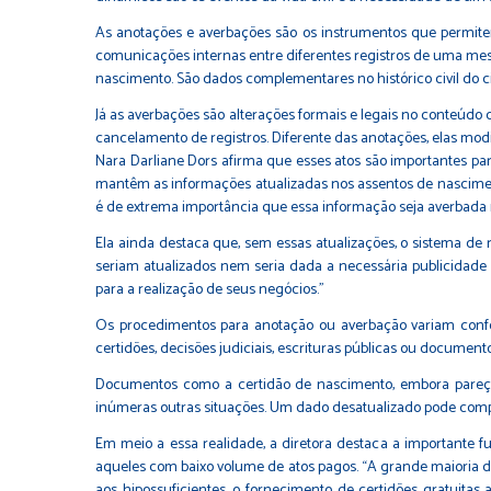
As anotações e averbações são os instrumentos que permit
comunicações internas entre diferentes registros de uma mes
nascimento. São dados complementares no histórico civil do c
Já as averbações são alterações formais e legais no conteúd
cancelamento de registros. Diferente das anotações, elas mod
Nara Darliane Dors afirma que esses atos são importantes para
mantêm as informações atualizadas nos assentos de nascimento
é de extrema importância que essa informação seja averbada no
Ela ainda destaca que, sem essas atualizações, o sistema de r
seriam atualizados nem seria dada a necessária publicidade a
para a realização de seus negócios.”
Os procedimentos para anotação ou averbação variam confo
certidões, decisões judiciais, escrituras públicas ou documento
Documentos como a certidão de nascimento, embora pareçam s
inúmeras outras situações. Um dado desatualizado pode compr
Em meio a essa realidade, a diretora destaca a importante fu
aqueles com baixo volume de atos pagos. “A grande maioria dos 
aos hipossuficientes, o fornecimento de certidões gratuitas ao