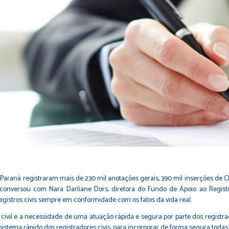
do Paraná registraram mais de 230 mil anotações gerais, 390 mil inserções de 
onversou com Nara Darliane Dors, diretora do Fundo de Apoio ao Registro
istros civis sempre em conformidade com os fatos da vida real.
ivil e a necessidade de uma atuação rápida e segura por parte dos registrad
sistema rápido dos registradores civis, para incorporar de forma segura toda