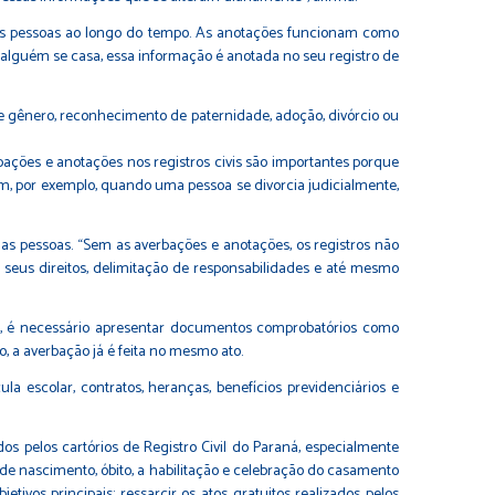
as pessoas ao longo do tempo. As anotações funcionam como
alguém se casa, essa informação é anotada no seu registro de
e gênero, reconhecimento de paternidade, adoção, divórcio ou
rbações e anotações nos registros civis são importantes porque
im, por exemplo, quando uma pessoa se divorcia judicialmente,
 das pessoas. “Sem as averbações e anotações, os registros não
e seus direitos, delimitação de responsabilidades e até mesmo
s, é necessário apresentar documentos comprobatórios como
o, a averbação já é feita no mesmo ato.
 escolar, contratos, heranças, benefícios previdenciários e
os pelos cartórios de Registro Civil do Paraná, especialmente
o de nascimento, óbito, a habilitação e celebração do casamento
etivos principais: ressarcir os atos gratuitos realizados pelos