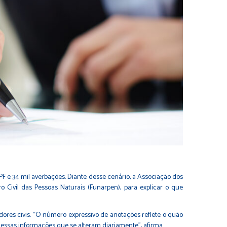
CPF e 34 mil averbações. Diante desse cenário, a Associação dos
 Civil das Pessoas Naturais (Funarpen), para explicar o que
ores civis. “O número expressivo de anotações reflete o quão
s essas informações que se alteram diariamente”, afirma.