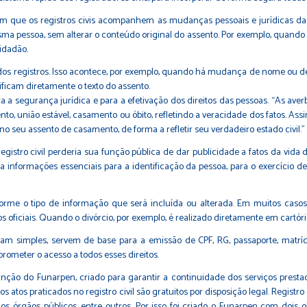
em que os registros civis acompanhem as mudanças pessoais e jurídicas d
ma pessoa, sem alterar o conteúdo original do assento. Por exemplo, quando 
idadão.
o dos registros. Isso acontece, por exemplo, quando há mudança de nome ou d
ificam diretamente o texto do assento.
 a segurança jurídica e para a efetivação dos direitos das pessoas. “As ave
, união estável, casamento ou óbito, refletindo a veracidade dos fatos. Ass
 seu assento de casamento, de forma a refletir seu verdadeiro estado civil.”
egistro civil perderia sua função pública de dar publicidade a fatos da vida
 informações essenciais para a identificação da pessoa, para o exercício d
rme o tipo de informação que será incluída ou alterada. Em muitos caso
s oficiais. Quando o divórcio, por exemplo, é realizado diretamente em cartóri
imples, servem de base para a emissão de CPF, RG, passaporte, matrícula
ometer o acesso a todos esses direitos.
nção do Funarpen, criado para garantir a continuidade dos serviços prestad
atos praticados no registro civil são gratuitos por disposição legal. Registr
s órgãos públicos, entre outros. Por isso foi criado o Funarpen com dois obj