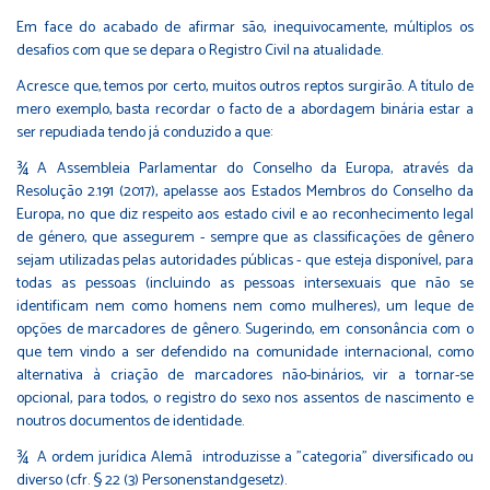
Em face do acabado de afirmar são, inequivocamente, múltiplos os
desafios com que se depara o Registro Civil na atualidade.
Acresce que, temos por certo, muitos outros reptos surgirão. A título de
mero exemplo, basta recordar o facto de a abordagem binária estar a
ser repudiada tendo já conduzido a que:
¾ A Assembleia Parlamentar do Conselho da Europa, através da
Resolução 2.191 (2017), apelasse aos Estados Membros do Conselho da
Europa, no que diz respeito aos estado civil e ao reconhecimento legal
de género, que assegurem - sempre que as classificações de gênero
sejam utilizadas pelas autoridades públicas - que esteja disponível, para
todas as pessoas (incluindo as pessoas intersexuais que não se
identificam nem como homens nem como mulheres), um leque de
opções de marcadores de gênero. Sugerindo, em consonância com o
que tem vindo a ser defendido na comunidade internacional, como
alternativa à criação de marcadores não-binários, vir a tornar-se
opcional, para todos, o registro do sexo nos assentos de nascimento e
noutros documentos de identidade.
¾ A ordem jurídica Alemã introduzisse a "categoria" diversificado ou
diverso (cfr. § 22 (3) Personenstandgesetz).