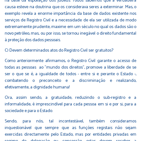
na base da espoliação dos judeus. Todos sabemos que a verdadeira
causa esteve na doutrina que os considerava seres a exterminar. Mas, o
exemplo revela a enorme importância da base de dados existente nos
serviços de Registro Civil e a necessidade de ela ser utilizada de modo
extremamente prudente, maxime em um século no qual os dados são o
novo petróleo, mas, ou por isso, se tornou inegável o direito fundamental
à proteção dos dados pessoais.
C) Devem determinados atos do Registro Civil ser gratuitos?
Como anteriormente afirmamos, o Registro Civil garante o acesso de
todas as pessoas ao "mundo dos direitos", promove a liberdade de se
ser o que se é, a igualdade de todos - entre si e perante o Estado -,
combatendo o preconceito e a discriminação e realizando,
efetivamente, a dignidade humana!
Ora, assim sendo, a gratuidade, reduzindo o sub-registro e a
informalidade, é imprescindível para cada pessoa em si e por si, para a
sociedade e para o Estado.
Sendo, para nós, tal incontestável, também consideramos
inquestionável que sempre que as funções registais não sejam
exercidas directamente pelo Estado, mas por entidades privadas em