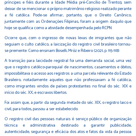
príncipes e fiéis durante a Idade Média pré-Concílio de Trento3, sem
deixar de se mencionar o próprio matrimônio religioso realizado perante
a fé católica. Pode-se afirmar, portanto, que o Direito Canônico,
juntamente com as Ordenações Filipinas, foram a origem daquilo que
hoje se qualifica como a atividade desempenhada pelo RCPN.
Ocorre que, com o ingresso de novas levas de imigrantes que não
seguiam o culto católico, a laicização do registro civil brasileiro tornou-
se premente. Como ensinam Boselli, Mróz e Ribeiro (2021, p. 115-118):
A transição para laicidade registral foi uma demanda social, uma vez
que o registro católico-paroquial de nascimentos, casamentos e óbitos,
impossibilitava o acesso aos registros a uma parcela relevante do Estado
Brasileiro, notadamente aqueles que não professavam a fé católica,
como imigrantes vindos de países protestantes no final do séc. XIX e
início do séc. XX, e escravos libertos.
Foi assim que, a partir da segunda metade do séc. XIX, o registro laico e
civil, para todos, passou a ser estabelecido.
O registro civil das pessoas naturais é serviço público de organização
técnica e administrativa destinado a garantir publicidade,
autenticidade, segurança e eficácia dos atos e fatos da vida da pessoa