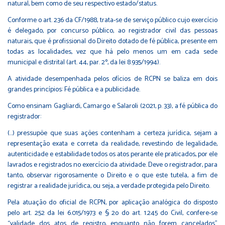
natural, bem como de seu respectivo estado/status.
Conforme o art. 236 da CF/1988, trata-se de serviço público cujo exercício
é delegado, por concurso público, ao registrador civil das pessoas
naturais, que é profissional do Direito dotado de fé pública, presente em
todas as localidades, vez que há pelo menos um em cada sede
municipal e distrital (art. 44, par. 2º, da lei 8.935/1994).
A atividade desempenhada pelos ofícios de RCPN se baliza em dois
grandes princípios: Fé pública e a publicidade.
Como ensinam Gagliardi, Camargo e Salaroli (2021, p. 33), a fé pública do
registrador:
(...) pressupõe que suas ações contenham a certeza jurídica, sejam a
representação exata e correta da realidade, revestindo de legalidade,
autenticidade e estabilidade todos os atos perante ele praticados, por ele
lavrados e registrados no exercício da atividade. Deve o registrador, para
tanto, observar rigorosamente o Direito e o que este tutela, a fim de
registrar a realidade jurídica, ou seja, a verdade protegida pelo Direito.
Pela atuação do oficial de RCPN, por aplicação analógica do disposto
pelo art. 252 da lei 6.015/1973 e § 2o do art. 1.245 do Civil, confere-se
“validade dos atos de registro, enquanto não forem cancelados”