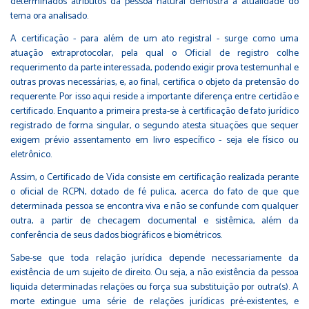
determinados atributos da pessoa natural demostra a atualidade do
tema ora analisado.
A certificação - para além de um ato registral - surge como uma
atuação extraprotocolar, pela qual o Oficial de registro colhe
requerimento da parte interessada, podendo exigir prova testemunhal e
outras provas necessárias, e, ao final, certifica o objeto da pretensão do
requerente. Por isso aqui reside a importante diferença entre certidão e
certificado. Enquanto a primeira presta-se à certificação de fato jurídico
registrado de forma singular, o segundo atesta situações que sequer
exigem prévio assentamento em livro específico - seja ele físico ou
eletrônico.
Assim, o Certificado de Vida consiste em certificação realizada perante
o oficial de RCPN, dotado de fé pulica, acerca do fato de que que
determinada pessoa se encontra viva e não se confunde com qualquer
outra, a partir de checagem documental e sistêmica, além da
conferência de seus dados biográficos e biométricos.
Sabe-se que toda relação jurídica depende necessariamente da
existência de um sujeito de direito. Ou seja, a não existência da pessoa
liquida determinadas relações ou força sua substituição por outra(s). A
morte extingue uma série de relações jurídicas pré-existentes, e