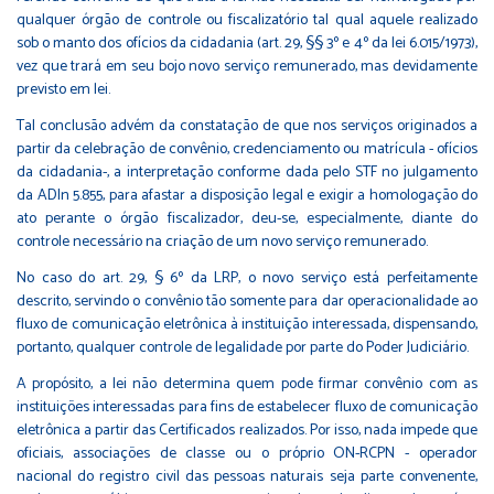
qualquer órgão de controle ou fiscalizatório tal qual aquele realizado
sob o manto dos ofícios da cidadania (art. 29, §§ 3º e 4º da lei 6.015/1973),
vez que trará em seu bojo novo serviço remunerado, mas devidamente
previsto em lei.
Tal conclusão advém da constatação de que nos serviços originados a
partir da celebração de convênio, credenciamento ou matrícula - ofícios
da cidadania-, a interpretação conforme dada pelo STF no julgamento
da ADIn 5.855, para afastar a disposição legal e exigir a homologação do
ato perante o órgão fiscalizador, deu-se, especialmente, diante do
controle necessário na criação de um novo serviço remunerado.
No caso do art. 29, § 6º da LRP, o novo serviço está perfeitamente
descrito, servindo o convênio tão somente para dar operacionalidade ao
fluxo de comunicação eletrônica à instituição interessada, dispensando,
portanto, qualquer controle de legalidade por parte do Poder Judiciário.
A propósito, a lei não determina quem pode firmar convênio com as
instituições interessadas para fins de estabelecer fluxo de comunicação
eletrônica a partir das Certificados realizados. Por isso, nada impede que
oficiais, associações de classe ou o próprio ON-RCPN - operador
nacional do registro civil das pessoas naturais seja parte convenente,