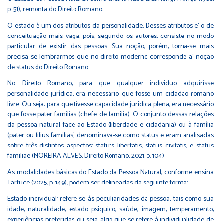
p. 51), remonta do Direito Romano:
O estado é um dos atributos da personalidade. Desses atributos e' o de
conceituação mais vaga, pois, segundo os autores, consiste no modo
particular de existir das pessoas. Sua noção, porém, torna-se mais
precisa se lembrarmos que no direito moderno corresponde a` noção
de status do Direito Romano.
No Direito Romano, para que qualquer indivíduo adquirisse
personalidade jurídica, era necessário que fosse um cidadão romano
livre. Ou seja: para que tivesse capacidade jurídica plena, era necessário
que fosse pater familias (chefe de família). O conjunto dessas relações
da pessoa natural face ao Estado (liberdade e cidadania) ou à família
(pater ou filius familias) denominava-se como status e eram analisadas
sobre três distintos aspectos: statuts libertatis, status civitatis, e status
familiae (MOREIRA ALVES, Direito Romano, 2021. p. 104)
As modalidades básicas do Estado da Pessoa Natural, conforme ensina
Tartuce (2025, p. 149), podem ser delineadas da seguinte forma:
Estado individual: refere-se às peculiaridades da pessoa, tais como sua
idade, naturalidade, estado psíquico, saúde, imagem, temperamento,
experiências preteridas, ou seja, algo que se refere à individualidade de