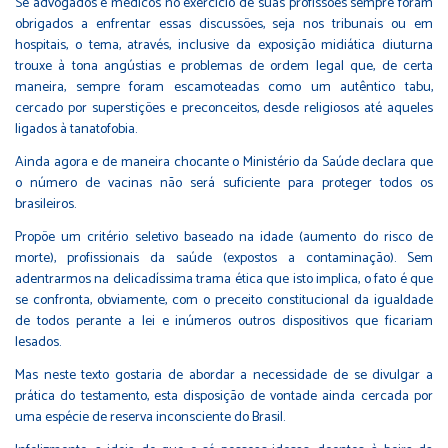
Se advogados e médicos no exercício de suas profissões sempre foram
obrigados a enfrentar essas discussões, seja nos tribunais ou em
hospitais, o tema, através, inclusive da exposição midiática diuturna
trouxe à tona angústias e problemas de ordem legal que, de certa
maneira, sempre foram escamoteadas como um autêntico tabu,
cercado por superstições e preconceitos, desde religiosos até aqueles
ligados à tanatofobia.
Ainda agora e de maneira chocante o Ministério da Saúde declara que
o número de vacinas não será suficiente para proteger todos os
brasileiros.
Propõe um critério seletivo baseado na idade (aumento do risco de
morte), profissionais da saúde (expostos a contaminação). Sem
adentrarmos na delicadíssima trama ética que isto implica, o fato é que
se confronta, obviamente, com o preceito constitucional da igualdade
de todos perante a lei e inúmeros outros dispositivos que ficariam
lesados.
Mas neste texto gostaria de abordar a necessidade de se divulgar a
prática do testamento, esta disposição de vontade ainda cercada por
uma espécie de reserva inconsciente do Brasil.