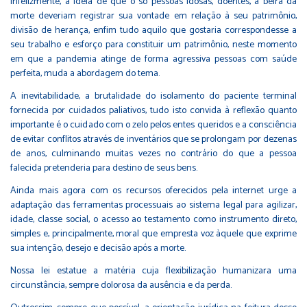
Infelizmente, a ideia de que o só pessoas idosas, doentes, à beira da
morte deveriam registrar sua vontade em relação à seu patrimônio,
divisão de herança, enfim tudo aquilo que gostaria correspondesse a
seu trabalho e esforço para constituir um patrimônio, neste momento
em que a pandemia atinge de forma agressiva pessoas com saúde
perfeita, muda a abordagem do tema.
A inevitabilidade, a brutalidade do isolamento do paciente terminal
fornecida por cuidados paliativos, tudo isto convida à reflexão quanto
importante é o cuidado com o zelo pelos entes queridos e a consciência
de evitar conflitos através de inventários que se prolongam por dezenas
de anos, culminando muitas vezes no contrário do que a pessoa
falecida pretenderia para destino de seus bens.
Ainda mais agora com os recursos oferecidos pela internet urge a
adaptação das ferramentas processuais ao sistema legal para agilizar,
idade, classe social, o acesso ao testamento como instrumento direto,
simples e, principalmente, moral que empresta voz àquele que exprime
sua intenção, desejo e decisão após a morte.
Nossa lei estatue a matéria cuja flexibilização humanizara uma
circunstância, sempre dolorosa da ausência e da perda.