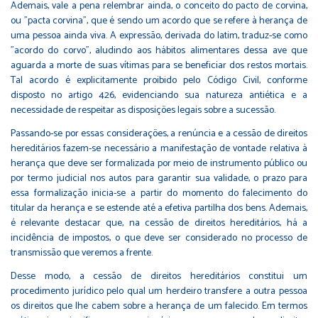
Ademais, vale a pena relembrar ainda, o conceito do pacto de corvina,
ou "pacta corvina", que é sendo um acordo que se refere à herança de
uma pessoa ainda viva. A expressão, derivada do latim, traduz-se como
"acordo do corvo", aludindo aos hábitos alimentares dessa ave que
aguarda a morte de suas vítimas para se beneficiar dos restos mortais.
Tal acordo é explicitamente proibido pelo Código Civil, conforme
disposto no artigo 426, evidenciando sua natureza antiética e a
necessidade de respeitar as disposições legais sobre a sucessão.
Passando-se por essas considerações, a renúncia e a cessão de direitos
hereditários fazem-se necessário a manifestação de vontade relativa à
herança que deve ser formalizada por meio de instrumento público ou
por termo judicial nos autos para garantir sua validade, o prazo para
essa formalização inicia-se a partir do momento do falecimento do
titular da herança e se estende até a efetiva partilha dos bens. Ademais,
é relevante destacar que, na cessão de direitos hereditários, há a
incidência de impostos, o que deve ser considerado no processo de
transmissão que veremos a frente.
Desse modo, a cessão de direitos hereditários constitui um
procedimento jurídico pelo qual um herdeiro transfere a outra pessoa
os direitos que lhe cabem sobre a herança de um falecido. Em termos