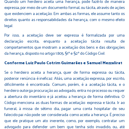
Quando um herdeiro aceita uma herança, pode fazê-lo de maneira
expressa, por meio de um documento formal, ou tácita, através de ações
que evidenciem a aceitação. Em ambas as formas, ele assume tanto os
direitos quanto as responsabilidades da herança, com o mesmo efeito
legal.
Por isso, a aceitação deve ser expressa é formalizada por uma
declaração escrita, enquanto a aceitação tácita resulta de
comportamentos que mostram a aceitação dos bens e das obrigações
da herança, disposto no artigo 1.805, §1º e §2º do Código Civil.
Conforme Luiz Paulo Cotrim Guimarães e Samuel Mezzalira1
Se o herdeiro aceita a herança, quer de forma expressa ou tácita,
posterior renúncia é ineficaz. Aliás, uma aceitação expressa, por escrito,
dificilmente é encontrada. Comum, porém, é a aceitação tácita, e o
herdeiro outorga procuração ao advogado, entra no processo ou requer
a abertura do inventário e já aceitou a herança de forma definitiva. O
Código menciona as duas formas de aceitação: expressa e tácita. Ir ao
funeral, à missa de sétimo dia, pagar uma conta hospitalar de seu
falecido pai não pode ser considerada como aceita a herança. É preciso
que ele pratique um ato inerente, como, por exemplo, contratar um
advogado para defender um bem que tenha sido invadido, ou, até