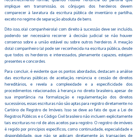
reconhecimento formal, quando houver renúncia ou partilha que
implique em transmissão, os cônjuges dos herdeiros devem
comparecer à lavratura da escritura pública de inventário e partilha,
exceto no regime de separação absoluta de bens.
Dito isso, o(a) companheiro(a) com direito à sucessão deve ser incluído,
podendo ser necessário recorrer à decisão judicial se não houver
consenso sobre a união estável ou sobre outros herdeiros. A meação
do(a) companheiro (a) pode ser reconhecida na escritura pública, desde
que todos os herdeiros e interessados, plenamente capazes, estejam
presentes e concordes.
Para concluir, é evidente que os pontos abordados, destacam a análise
das escrituras públicas de aceitação, renúncia e cessão de direitos
hereditários, e revela a complexidade e a especificidade dos
procedimentos relacionados à herança no direito brasileiro, apesar de
sua importância na formalização e regulamentação dos direitos
sucessórios, essas escrituras não são aptas para registro diretamente no
Cartório de Registro de Imóveis. Isso se deve ao fato de que a Lei de
Registros Públicos e o Código Civil brasileiro não incluem explicitamente
tais escrituras no rol de atos aceitos para registro. O registro de imóveis
é regido por princípios específicos, como continuidade, especialidade e
disponibilidade, que não se aplicam diretamente às transações de