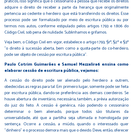
práticos, isso significa que o cessionário a pessoa que recebe os direitos
adquire o direito de receber a parte da herança que originalmente
pertencia ao cedente o herdeiro que está transferindo os direitos. Esse
processo pode ser formalizado por meio de escritura pública ou por
termos nos autos, conforme estipulado pelos artigos 1.793 e 1.806 do
Código Civil, sob pena de nulidade. Sublinhamos e grifamos.
Veja bem, o Código Civil em vigor, estabelece o artigo 1.793, §1º, §2º e §3º
"o direito à sucessão aberta, bem como a quota-parte do co-herdeiro,
pode ser objeto de cessão por escritura pública".
Paulo Cotrim Guimarães e Samuel Mezzalira6 ensina como
elaborar cessão de escritura pública, vejamos:
A cessão do direito pode ser alienado pelo herdeiro a outrem,
obedecidas as regras para tal. Em primeiro lugar, somente pode ser feita
por escritura pública, dando-se preferência aos demais coerdeiros. Se
houve abertura de inventário, necessária, também, a prévia autorização
do juiz do feito. A cessão é genérica, não podendo o cessionário
determinar o bem alienado, porque todos são titulares da
universalidade, até que a partilha seja ultimada e homologada por
sentença. Ocorre a cessão, a miúdo, quando o interessado quer
"dinheiro" e o processo demora mais que o devido. Deve, então, oferecer