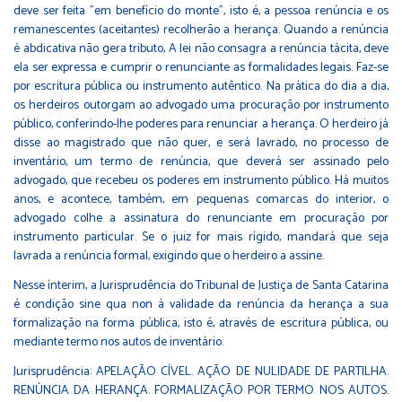
deve ser feita "em benefício do monte", isto é, a pessoa renúncia e os
remanescentes (aceitantes) recolherão a herança. Quando a renúncia
é abdicativa não gera tributo, A lei não consagra a renúncia tácita, deve
ela ser expressa e cumprir o renunciante as formalidades legais. Faz-se
por escritura pública ou instrumento autêntico. Na prática do dia a dia,
os herdeiros outorgam ao advogado uma procuração por instrumento
público, conferindo-lhe poderes para renunciar a herança. O herdeiro já
disse ao magistrado que não quer, e será lavrado, no processo de
inventário, um termo de renúncia, que deverá ser assinado pelo
advogado, que recebeu os poderes em instrumento público. Há muitos
anos, e acontece, também, em pequenas comarcas do interior, o
advogado colhe a assinatura do renunciante em procuração por
instrumento particular. Se o juiz for mais rígido, mandará que seja
lavrada a renúncia formal, exigindo que o herdeiro a assine.
Nesse ínterim, a Jurisprudência do Tribunal de Justiça de Santa Catarina
é condição sine qua non à validade da renúncia da herança a sua
formalização na forma pública, isto é, através de escritura pública, ou
mediante termo nos autos de inventário.
Jurisprudência: APELAÇÃO CÍVEL. AÇÃO DE NULIDADE DE PARTILHA.
RENÚNCIA DA HERANÇA. FORMALIZAÇÃO POR TERMO NOS AUTOS.