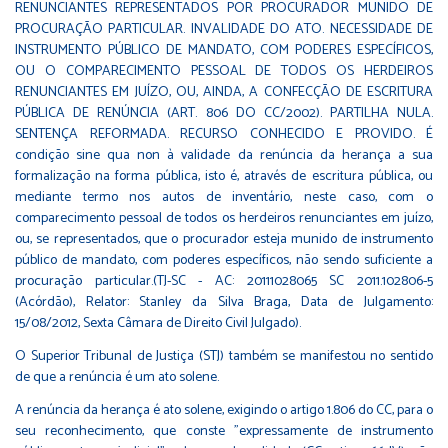
RENUNCIANTES REPRESENTADOS POR PROCURADOR MUNIDO DE
PROCURAÇÃO PARTICULAR. INVALIDADE DO ATO. NECESSIDADE DE
INSTRUMENTO PÚBLICO DE MANDATO, COM PODERES ESPECÍFICOS,
OU O COMPARECIMENTO PESSOAL DE TODOS OS HERDEIROS
RENUNCIANTES EM JUÍZO, OU, AINDA, A CONFECÇÃO DE ESCRITURA
PÚBLICA DE RENÚNCIA (ART. 806 DO CC/2002). PARTILHA NULA.
SENTENÇA REFORMADA. RECURSO CONHECIDO E PROVIDO. É
condição sine qua non à validade da renúncia da herança a sua
formalização na forma pública, isto é, através de escritura pública, ou
mediante termo nos autos de inventário, neste caso, com o
comparecimento pessoal de todos os herdeiros renunciantes em juízo,
ou, se representados, que o procurador esteja munido de instrumento
público de mandato, com poderes específicos, não sendo suficiente a
procuração particular.(TJ-SC - AC: 20111028065 SC 2011.102806-5
(Acórdão), Relator: Stanley da Silva Braga, Data de Julgamento:
15/08/2012, Sexta Câmara de Direito Civil Julgado).
O Superior Tribunal de Justiça (STJ) também se manifestou no sentido
de que a renúncia é um ato solene.
A renúncia da herança é ato solene, exigindo o artigo 1.806 do CC, para o
seu reconhecimento, que conste "expressamente de instrumento