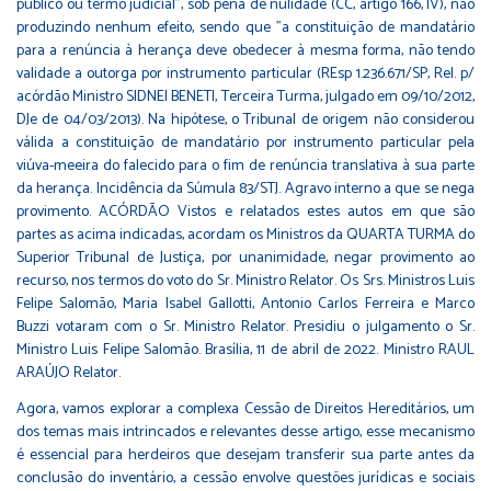
público ou termo judicial", sob pena de nulidade (CC, artigo 166, IV), não
produzindo nenhum efeito, sendo que "a constituição de mandatário
para a renúncia à herança deve obedecer à mesma forma, não tendo
validade a outorga por instrumento particular (REsp 1.236.671/SP, Rel. p/
acórdão Ministro SIDNEI BENETI, Terceira Turma, julgado em 09/10/2012,
DJe de 04/03/2013). Na hipótese, o Tribunal de origem não considerou
válida a constituição de mandatário por instrumento particular pela
viúva-meeira do falecido para o fim de renúncia translativa à sua parte
da herança. Incidência da Súmula 83/STJ. Agravo interno a que se nega
provimento. ACÓRDÃO Vistos e relatados estes autos em que são
partes as acima indicadas, acordam os Ministros da QUARTA TURMA do
Superior Tribunal de Justiça, por unanimidade, negar provimento ao
recurso, nos termos do voto do Sr. Ministro Relator. Os Srs. Ministros Luis
Felipe Salomão, Maria Isabel Gallotti, Antonio Carlos Ferreira e Marco
Buzzi votaram com o Sr. Ministro Relator. Presidiu o julgamento o Sr.
Ministro Luis Felipe Salomão. Brasília, 11 de abril de 2022. Ministro RAUL
ARAÚJO Relator.
Agora, vamos explorar a complexa Cessão de Direitos Hereditários, um
dos temas mais intrincados e relevantes desse artigo, esse mecanismo
é essencial para herdeiros que desejam transferir sua parte antes da
conclusão do inventário, a cessão envolve questões jurídicas e sociais