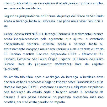
mesmo, cobrar alugueis do inquilino. A aceitação é ato jurídico simples,
sem maiores formalidades.
Segundo a jurisprudência do Tribunal de Justiça do Estado de São Paulo
aceita a herança, tácita ou expressa, não pode mais haver renúncia a
ela.
Jurisprudência: INVENTÁRIO Herança Renúncia Descabimento Herança
aceita inequivocamente pela agravante, que ajuizou o inventário
declarando-se herdeira universal aceita a herança, tácita ou
expressamente, não pode mais haver renúncia a ela Arts. 1805 e 1812 do
CC Decisão mantida Recurso desprovido. (TJSP2 - (Relator(a): Rui
Cascaldi; Comarca: São Paulo; Órgão julgador: 1a Câmara de Direito
Privado; Data do julgamento: 06/08/2013; Data de registro:
13/08/2013).
No âmbito tributário, após a aceitação da herança, o herdeiro deve
declarar os bens recebidos e pagar o Imposto sobre Transmissão Causa
Mortis e Doação (ITCMD), conforme as normas e alíquotas estipuladas
pela legislação do estado onde o falecido residia. A aceitação da
herança é um passo essencial no processo sucessório, mas não
constitui, por si só, o fato gerador do imposto.