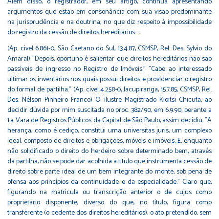
Além disso, o registrador, em seu artigo, continua apresentando
argumentos que estão em consonância com sua visão predominante
na jurisprudência e na doutrina, no que diz respeito à impossibilidade
do registro da cessão de direitos hereditários...
(Ap. civel 6.861-0, São Caetano do Sul, 13.4.87, CSMSP, Rel. Des. Sylvio do
Amaral) "Depois, oportuno é salientar que direitos hereditários não são
passíveis de ingresso no Registro de Imóveis." "Cabe ao interessado
ultimar os inventários nos quais possui direitos e providenciar o registro
do formal de partilha." (Ap. cível 4.258-0, Jacupiranga, 15.7.85, CSMSP, Rel.
Des. Nélson Pinheiro Franco) O ilustre Magistrado Kioitsi Chicuta, ao
decidir dúvida por mim suscitada no proc. 382/90, em 6.9.90, perante a
1.a Vara de Registros Públicos da Capital de São Paulo, assim decidiu: "A
herança, como é cediço, constitui uma universitas juris, um complexo
ideal, composto de direitos e obrigações, móveis e imóveis. E. enquanto
não solidificado o direito do herdeiro sobre determinado bem, através
da partilha, não se pode dar acolhida a título que instrumenta cessão de
direito sobre parte ideal de um bem integrante do monte, sob pena de
ofensa aos princípios da continuidade e da especialidade." Claro que,
figurando na matrícula ou transcrição anterior o de cujus como
proprietário disponente, diverso do que, no título, figura como
transferente (o cedente dos direitos hereditários), o ato pretendido, sem