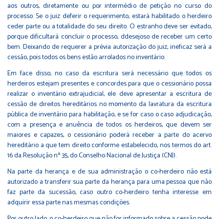
aos outros, diretamente ou por intermédio de petição no curso do
processo. Se o juiz deferir o requerimento, estará habilitado o herdeiro
ceder parte ou a totalidade do seu direito. O estranho deve ser evitado,
porque dificultará concluir o processo, ddesejoso de receber um certo
bem. Deixando de requerer a prévia autorização do juiz, ineficaz será a
cessão, pois todos os bens estão arrolados no inventário.
Em face disso, no caso da escritura será necessário que todos os
herdeiros estejam presentes e concordes para que o cessionário possa
realizar o inventário extrajudicial, ele deve apresentar a escritura de
cessão de direitos hereditários no momento da lavratura da escritura
pública de inventário para habilitação, e se for caso o caso adjudicação,
com a presença e anuência de todos os herdeiros, que devem ser
maiores e capazes, o cessionário poderá receber a parte do acervo
hereditário a que tem direito conforme estabelecido, nos termos do art.
16 da Resolução nº 35, do Conselho Nacional de Justiça (CNJ).
Na parte da herança e de sua administração o co-herdeiro não está
autorizado a transferir sua parte da herança para uma pessoa que não
faz parte da sucessão, caso outro co-herdeiro tenha interesse em
adquirir essa parte nas mesmas condições.
Por outro lado, o co-herdeiro que não for informado sobre a cessão pode