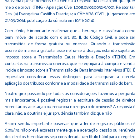
não veda que se demonstre a ciência a respeito da cessão por qualquer
meio de prova. (TJMG - Apelação Cível 1.0011.08.020032-9/001, Relator (a):
Des. (a) Evangelina Castilho Duarte, 14a CÂMARA CÍVEL, julgamento em
01/09/2014, publicação da súmula em 10/11/2014).
Com efeito, é importante reafirmar que a herança é classificada como
bem imóvel de acordo com o art. 80, II, do Código Civil, e pode ser
transmitida de forma gratuita ou onerosa. Quando a transmissão
ocorre de maneira gratuita, assemelha-se à doação, estando sujeita ao
Imposto sobre a Transmissão Causa Mortis e Doação (ITCMD). Em
contraste, na transmissão onerosa, que se equipara à compra e venda,
incide o Imposto sobre a Transmissão de Bens Imóveis Inter vivos (ITBI). É
imperativo considerar essas distinções para assegurar a correta
aplicação dos tributos conforme a modalidade de transmissão do bem.
Noutro giro, passando por todas as considerações, fazemos a pergunta
mais importante, é possível registrar a escritura de cessão de direitos
hereditários, aceitação ou renúncia no registro de imóveis? A resposta é
clara, não, a doutrina e jurisprudência também diz que não!
Assim sendo, importante observar que a lei de registros públicos nº
6.015/73, não prevê expressamente que a aceitação, cessão ou renúncia
dos direitos hereditários seja considerada um título hábil para o registro