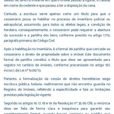
deixou de sê-lo no instante em que o imóvel passou a figurar, in tabula,
em nome do cedente e que passou a ter a disposição da coisa.
Contudo, a escritura serve apenas como um título para que o
cessionário possa se habilitar no processo de inventário judicial ou
extrajudicial, assumindo, para todos os efeitos legais, a condição de
herdeiro, consequentemente, o cessionário pode requerer a abertura
da sucessão e a partilha dos bens, conforme previsto no artigo 1.772,
parágrafo primeiro, do Código Civil.
Após a habilitação no inventário, é o formal de partilha que concede ao
cessionário o direito de propriedade sobre o imóvel. Este documento
formal de partilha constitui o título que deve ser apresentado para
registro no cartório de imóveis, conforme preconizado no artigo 167,
inciso I, da Lei nº 6.015/73.
Portanto, a formalização da cessão de direitos hereditários exige
escritura pública, todavia, reafirmamos que não encontra guarida no
Registro de Imóveis, refletindo a especificidade e fala as limitações
previstas pela legislação vigente.
Segundo os artigos 16, 17, 18 e 19 da Resolução nº 35 do CNJ, a renúncia
deve ser feita de forma clara e inequívoca para garantir seu