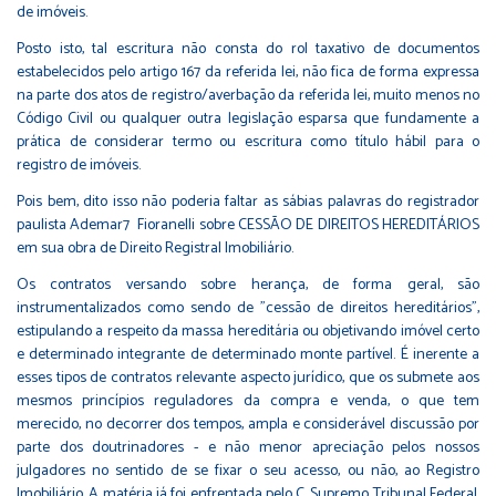
de imóveis.
Posto isto, tal escritura não consta do rol taxativo de documentos
estabelecidos pelo artigo 167 da referida lei, não fica de forma expressa
na parte dos atos de registro/averbação da referida lei, muito menos no
Código Civil ou qualquer outra legislação esparsa que fundamente a
prática de considerar termo ou escritura como título hábil para o
registro de imóveis.
Pois bem, dito isso não poderia faltar as sábias palavras do registrador
paulista Ademar7 Fioranelli sobre CESSÃO DE DIREITOS HEREDITÁRIOS
em sua obra de Direito Registral Imobiliário.
Os contratos versando sobre herança, de forma geral, são
instrumentalizados como sendo de "cessão de direitos hereditários",
estipulando a respeito da massa hereditária ou objetivando imóvel certo
e determinado integrante de determinado monte partível. É inerente a
esses tipos de contratos relevante aspecto jurídico, que os submete aos
mesmos princípios reguladores da compra e venda, o que tem
merecido, no decorrer dos tempos, ampla e considerável discussão por
parte dos doutrinadores - e não menor apreciação pelos nossos
julgadores no sentido de se fixar o seu acesso, ou não, ao Registro
Imobiliário. A matéria já foi enfrentada pelo C. Supremo Tribunal Federal,