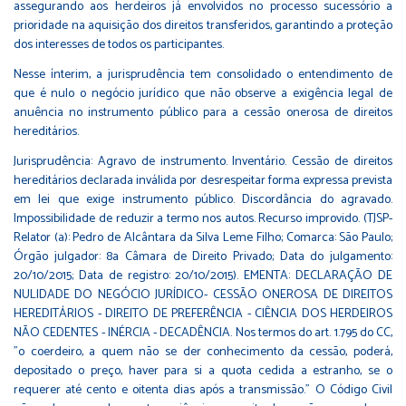
assegurando aos herdeiros já envolvidos no processo sucessório a
prioridade na aquisição dos direitos transferidos, garantindo a proteção
dos interesses de todos os participantes.
Nesse ínterim, a jurisprudência tem consolidado o entendimento de
que é nulo o negócio jurídico que não observe a exigência legal de
anuência no instrumento público para a cessão onerosa de direitos
hereditários.
Jurisprudência: Agravo de instrumento. Inventário. Cessão de direitos
hereditários declarada inválida por desrespeitar forma expressa prevista
em lei que exige instrumento público. Discordância do agravado.
Impossibilidade de reduzir a termo nos autos. Recurso improvido. (TJSP-
Relator (a): Pedro de Alcântara da Silva Leme Filho; Comarca: São Paulo;
Órgão julgador: 8a Câmara de Direito Privado; Data do julgamento:
20/10/2015; Data de registro: 20/10/2015). EMENTA: DECLARAÇÃO DE
NULIDADE DO NEGÓCIO JURÍDICO- CESSÃO ONEROSA DE DIREITOS
HEREDITÁRIOS - DIREITO DE PREFERÊNCIA - CIÊNCIA DOS HERDEIROS
NÃO CEDENTES - INÉRCIA - DECADÊNCIA. Nos termos do art. 1.795 do CC,
"o coerdeiro, a quem não se der conhecimento da cessão, poderá,
depositado o preço, haver para si a quota cedida a estranho, se o
requerer até cento e oitenta dias após a transmissão." O Código Civil