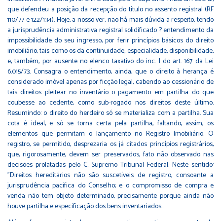
que defendeu a posição da recepção do título no assento registral (RF
110/77 e 122/134). Hoje, a nosso ver, não há mais dúvida a respeito, tendo
a jurisprudência administrativa registral solidificado ? entendimento da
impossibilidade do seu ingresso, por ferir princípios básicos do direito
imobiliário, tais como os da continuidade, especialidade, disponibilidade,
e, também, por ausente no elenco taxativo do inc. I do art. 167 da Lei
6.015/73. Consagra o entendimento, ainda, que o direito à herança é
considerado imóvel apenas por ficção legal, cabendo ao cessionário de
tais direitos pleitear no inventário o pagamento em partilha do que
coubesse ao cedente, como sub-rogado nos direitos deste último.
Resumindo: o direito do herdeiro só se materializa com a partilha. Sua
cota é ideal, e só se torna certa pela partilha, faltando, assim, os
elementos que permitam o lançamento no Registro Imobiliário. O
registro, se permitido, desprezaria os já citados princípios registrários,
que, rigorosamente, devem ser preservados, fato não observado nas
decisões prolatadas pelo C. Supremo Tribunal Federal. Neste sentido:
"Direitos hereditários não são suscetíveis de registro, consoante a
jurisprudência pacifica do Conselho; e o compromisso de compra e
venda não tem objeto determinado, precisamente porque ainda não
houve partilha e especificação dos bens inventariados...