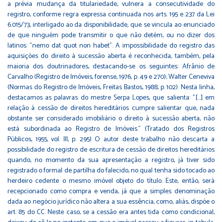
a prévia mudança da titulariedade, vulnera a consecutividade do
registro, conforme regra expressa continuada nos arts. 195 e 237 da Lei
6.015/73, interligado ao da disponibilidade, que se vincula ao enunciado
de que ninguém pode transmitir o que não detém, ou no dizer dos
latinos: "nemo dat quot non habet". A impossibilidade do registro das
aquisições do direito à sucessão aberta é reconhecida, também, pela
maioria dos doutrinadores, destacando-se os seguintes: Afrânio de
Carvalho (Registro de Imóveis, forense, 1976, p. 49 e 270); Walter Ceneviva
(Normas do Registro de Imóveis, Freitas Bastos, 1988, p. 102). Nesta linha,
destacamos as palavras do mestre Serpa Lopes, que salienta: "[...] em
relação à cessão de direitos hereditários cumpre salientar que, nada
obstante ser considerado imobiliário o direito à sucessão aberta, não
está subordinada ao Registro de Imóveis." (Tratado dos Registros
Públicos, 1955, vol. III, p. 295) O autor deste trabalho não descarta a
possibilidade do registro de escritura de cessão de direitos hereditários
quando, no momento da sua apresentação a registro, já tiver sido
registrado o formal de partilha do falecido, no qual tenha sido tocado ao
herdeiro cedente o mesmo imóvel objeto do título. Este, então, será
recepcionado como compra e venda, já que a simples denominação
dada ao negócio jurídico não altera a sua essência, como, aliás, dispõe o
art. 85 do CC. Neste caso, se a cessão era antes tida como condicional,