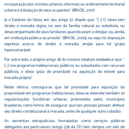
incorporação dos núcleos urbanos informais ao ordenamento territorial
urbano e à titulação de seus ocupantes" (BRASIL, 2017).
Já o Estatuto do Idoso, em seu artigo 37, dispõe que: "[...] O idoso tem
direito a moradia digna, no seio da família natural ou substituta, ou
desacompanhado de seus familiares, quando assim o desejar, ou, ainda,
em instituição pública ou privada" (BRASIL, 2003), ou seja, há disposição
expressa acerca do direito à moradia ampla para tal grupo
hipervulnerável.
Por outro lado, o próprio artigo 38 do mesmo estatuto estabelece que: "
[...] nos programas habitacionais, públicos ou subsidiados com recursos
públicos, o idoso goza de prioridade na aquisição de imóvel para
moradia própria".
Neste vértice, consagra-se que tal prioridade para aquisição da
propriedade em programas habitacionais, deva-se estender também às
regularizações fundiárias urbanas promovidas pelos municípios
brasileiros, como forma de assegurar que tais pessoas possam efetivar
seu direito constitucional à moradia, antes de qualquer outro cidadão.
As serventias extrajudiciais, formatadas como serviços públicos
delegados aos particulares (artigo 236 da CF), tem sempre um viés de