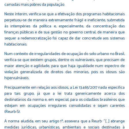
camadas mais pobres da população.
Neste ínterim, verifica-se que a efetivação dos programas habitacionais
perpetuou-se de maneira extremamente frágil e ineficiente, submetida
às intempéries da política e, especialmente, da concentração das
finanças públicas e de sua gestão no governo central, de maneira que
sequer a redemocratização foi capaz de dar concretude aos sistemas
habitacionais.
Num contexto de irregularidades de ocupação do solo urbano no Brasil,
verifica-se que existem grupos, dentre os vulneráveis, que precisam de
maior atenção e agilidade, para que haja igualdade num espectro de
violação generalizada de direitos das minorias, pois os idosos são
hipervulnáveis.
Precipuamente em relação aos idosos, a Lei 13.465/2017 nada especifica
para tais grupo, já que a lei trata genericamente acerca dos
destinatários da norma e, em especial, para os cidadãos brasileiros que
estejam em ocupações irregulares consolidadas e sejam carentes
(Reurb-S).
A norma aludida, em seu artigo 1º, assevera que a Reurb: "[...] abrange
medidas jurídicas, urbanísticas, ambientais e sociais destinadas à