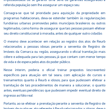
impossibilidade de se garantir uma série de garantias asseguradas à
referida população sem lhe assegurar um espaço seu.
Consagra-se que tal prioridade para aquisição da propriedade em
programas habitacionais, deva-se estender também às regularizações
fundiárias urbanas promovidas pelos municípios brasileiros ou outros
legitimados, como forma de assegurar que tais pessoas possam efetivar
seu direito constitucional à moradia, antes de qualquer outro cidadão.
O mesmo deve acontecer em relação ao registro dos atos de Reurb
relacionados a pessoas idosas perante a serventia de Registro de
Imóveis da Comarca ou região, assegurando o oficial tramitação mais
célere e adequada para tais pessoas, já que contam com menor tempo
de vida e de espera pelos atos do poder público.
Nesse ínterim, poderia o oficial treinar prepostos (escreventes)
específicos para atuação em tal seara, com aplicação de cursos e
treinamentos quanto à Reurb e idosos, para que pudessem efetivar a
tramitação de tais procedimentos de maneira a solucionar, o quanto
antes, eventuais pendências que pudessem impedir eventual direito de
ingresso ao fólio real.
Portanto, ao se efetivar a prenotação perante a serventia de Registro de
Imóveis de qualquer ato referente à Reurb relacionados a idosos, deve o