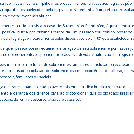
visando modernizar e simplificar os procedimentos relativos aos registros públi
requisitos estabelecidos pela legislação. No entanto, é importante ressalt
ica e evitar eventuais abusos.
entemente, tendo em vista o caso de Suzane Von Richthofen, figura central
 possível busca por distanciamento de um passado traumático, podendo 
a pela legislação, notadamente pelos dispositivos do art. 57, que estabelecem 
e qualquer pessoa possa requerer a alteração de seu sobrenome por razões just
o do requerente, proporcionando, assim, a devida atualização nos registros 
ões, incluindo a inclusão de sobrenomes familiares, a inclusão ou exclusã
a inclusão e exclusão de sobrenomes em decorrência de alterações nas rel
essoais, familiares ou sociais.
rça o caráter dinâmico e adaptável do sistema jurídico brasileiro, capaz de 
nto e garantia dos direitos civis, ao proporcionar que os cidadãos brasile
ssoais, de forma desburocratizada e acessível.