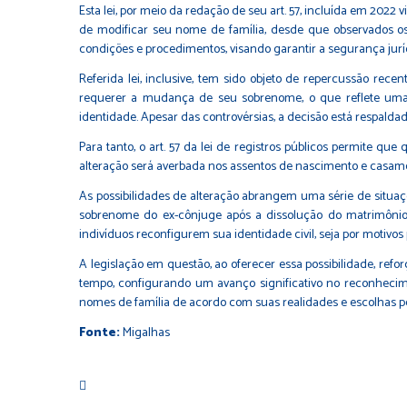
Esta lei, por meio da redação de seu art. 57, incluída em 2022 
de modificar seu nome de família, desde que observados os 
condições e procedimentos, visando garantir a segurança juríd
Referida lei, inclusive, tem sido objeto de repercussão rec
requerer a mudança de seu sobrenome, o que reflete uma
identidade. Apesar das controvérsias, a decisão está respaldad
Para tanto, o art. 57 da lei de registros públicos permite qu
alteração será averbada nos assentos de nascimento e casament
As possibilidades de alteração abrangem uma série de situaç
sobrenome do ex-cônjuge após a dissolução do matrimônio e 
indivíduos reconfigurem sua identidade civil, seja por motivos p
A legislação em questão, ao oferecer essa possibilidade, refo
tempo, configurando um avanço significativo no reconhecime
nomes de família de acordo com suas realidades e escolhas pe
Fonte:
Migalhas