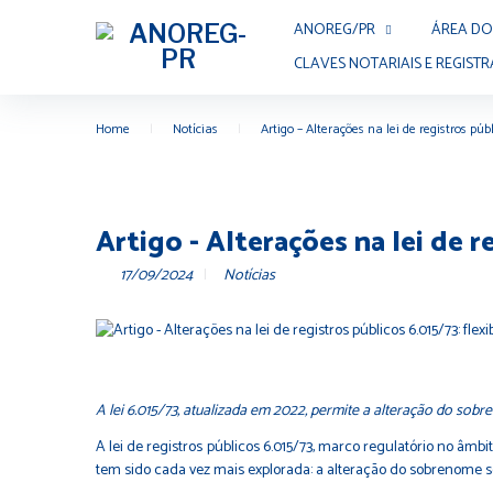
Skip
ANOREG/PR
ÁREA DO
to
content
CLAVES NOTARIAIS E REGISTR
Home
|
Notícias
|
Artigo – Alterações na lei de registros pú
Artigo - Alterações na lei de 
17/09/2024
Notícias
A lei 6.015/73, atualizada em 2022, permite a alteração do sobre
A lei de registros públicos 6.015/73, marco regulatório no âmb
tem sido cada vez mais explorada: a alteração do sobrenome s