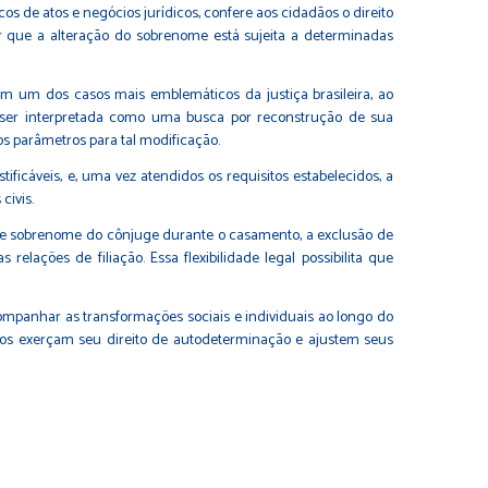
cos de atos e negócios jurídicos, confere aos cidadãos o direito
ar que a alteração do sobrenome está sujeita a determinadas
 em um dos casos mais emblemáticos da justiça brasileira, ao
ser interpretada como uma busca por reconstrução de sua
os parâmetros para tal modificação.
ificáveis, e, uma vez atendidos os requisitos estabelecidos, a
civis.
o de sobrenome do cônjuge durante o casamento, a exclusão de
ações de filiação. Essa flexibilidade legal possibilita que
acompanhar as transformações sociais e individuais ao longo do
iros exerçam seu direito de autodeterminação e ajustem seus