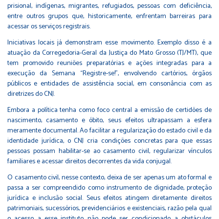
prisional, indígenas, migrantes, refugiados, pessoas com deficiência,
entre outros grupos que, historicamente, enfrentam barreiras para
acessar os serviços registrais.
Iniciativas locais já demonstram esse movimento. Exemplo disso é a
atuação da Corregedoria-Geral da Justiça do Mato Grosso (TJ/MT), que
tem promovido reuniões preparatórias e ações integradas para a
execução da Semana “Registre-se!”, envolvendo cartórios, órgãos
públicos e entidades de assistência social, em consonância com as
diretrizes do CNJ.
Embora a política tenha como foco central a emissão de certidões de
nascimento, casamento e óbito, seus efeitos ultrapassam a esfera
meramente documental. Ao facilitar a regularização do estado civil e da
identidade jurídica, o CNJ cria condições concretas para que essas
pessoas possam habilitar-se ao casamento civil, regularizar vínculos
familiares e acessar direitos decorrentes da vida conjugal.
O casamento civil, nesse contexto, deixa de ser apenas um ato formal e
passa a ser compreendido como instrumento de dignidade, proteção
jurídica e inclusão social. Seus efeitos atingem diretamente direitos
patrimoniais, sucessórios, previdenciários e existenciais, razão pela qual
o acesso a esse instituto não pode ser condicionado a obstáculos