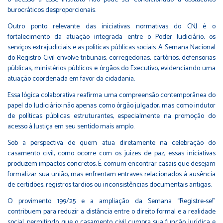
burocráticos desproporcionais.
Outro ponto relevante das iniciativas normativas do CNJ é o
fortalecimento da atuação integrada entre o Poder Judiciário, os
serviços extrajudiciais e as políticas públicas sociais. A Semana Nacional
do Registro Civil envolve tribunais, corregedorias, cartórios, defensorias
públicas, ministérios públicos e órgãos do Executivo, evidenciando uma
atuação coordenada em favor da cidadania.
Essa lógica colaborativa reafirma uma compreensão contemporânea do
papel do Judiciário: não apenas como órgão julgador, mas como indutor
de políticas públicas estruturantes, especialmente na promoção do
acesso à Justiça em seu sentido mais amplo.
Sob a perspectiva de quem atua diretamente na celebração do
casamento civil, como ocorre com os juízes de paz, essas iniciativas
produzem impactos concretos. É comum encontrar casais que desejam
formalizar sua união, mas enfrentam entraves relacionados à ausência
de certidões, registros tardios ou inconsistências documentais antigas.
O provimento 199/25 e a ampliação da Semana “Registre-se!”
contribuem para reduzir a distância entre o direito formal e a realidade
social, permitindo que o casamento civil cumpra sua função jurídica e