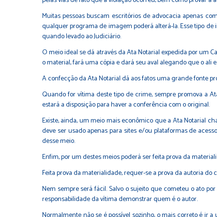
pelas vias de fato que a violação ocorreu, bem como provar a au
Muitas pessoas buscam escritórios de advocacia apenas com o
qualquer programa de imagem poderá alterá-la. Esse tipo de 
quando levado ao Judiciário.
O meio ideal se dá através da Ata Notarial expedida por um Ca
o material, fará uma cópia e dará seu aval alegando que o ali e
A confecção da Ata Notarial dá aos fatos uma grande fonte prob
Quando for vítima deste tipo de crime, sempre promova a Ata
estará a disposição para haver a conferência com o original.
Existe, ainda, um meio mais econômico que a Ata Notarial ch
deve ser usado apenas para sites e/ou plataformas de acessos 
desse meio.
Enfim, por um destes meios poderá ser feita prova da material
Feita prova da materialidade, requer-se a prova da autoria do 
Nem sempre será fácil. Salvo o sujeito que cometeu o ato por
responsabilidade da vítima demonstrar quem é o autor.
Normalmente não se é possível sozinho, o mais correto é ir a