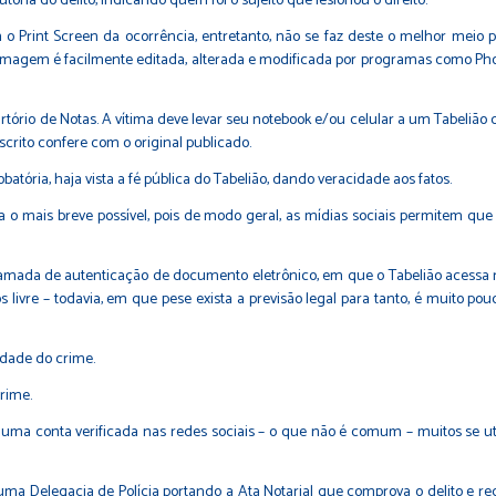
toria do delito, indicando quem foi o sujeito que lesionou o direito.
 Print Screen da ocorrência, entretanto, não se faz deste o melhor meio pr
imagem é facilmente editada, alterada e modificada por programas como Phot
rtório de Notas. A vítima deve levar seu notebook e/ou celular a um Tabelião
scrito confere com o original publicado.
atória, haja vista a fé pública do Tabelião, dando veracidade aos fatos.
 o mais breve possível, pois de modo geral, as mídias sociais permitem qu
amada de autenticação de documento eletrônico, em que o Tabelião acessa r
livre – todavia, em que pese exista a previsão legal para tanto, é muito pou
idade do crime.
crime.
 uma conta verificada nas redes sociais – o que não é comum – muitos se util
 uma Delegacia de Polícia portando a Ata Notarial que comprova o delito e re