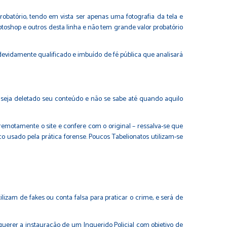
obatório, tendo em vista ser apenas uma fotografia da tela e
oshop e outros desta linha e não tem grande valor probatório
 devidamente qualificado e imbuído de fé pública que analisará
e seja deletado seu conteúdo e não se sabe até quando aquilo
emotamente o site e confere com o original – ressalva-se que
co usado pela prática forense. Poucos Tabelionatos utilizam-se
izam de fakes ou conta falsa para praticar o crime, e será de
querer a instauração de um Inquerido Policial com objetivo de