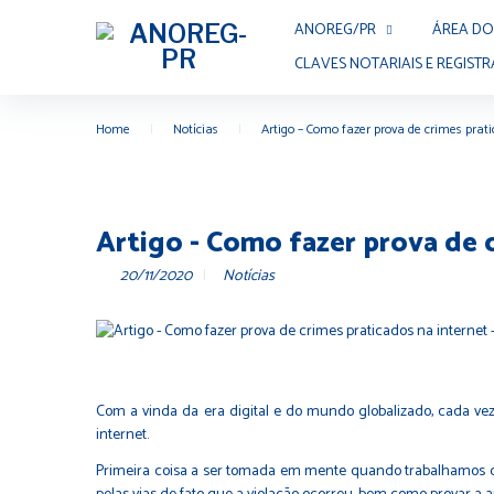
Skip
ANOREG/PR
ÁREA DO
to
content
CLAVES NOTARIAIS E REGISTR
Home
|
Notícias
|
Artigo – Como fazer prova de crimes prati
Artigo - Como fazer prova de c
20/11/2020
Notícias
Com a vinda da era digital e do mundo globalizado, cada vez
internet.
Primeira coisa a ser tomada em mente quando trabalhamos c