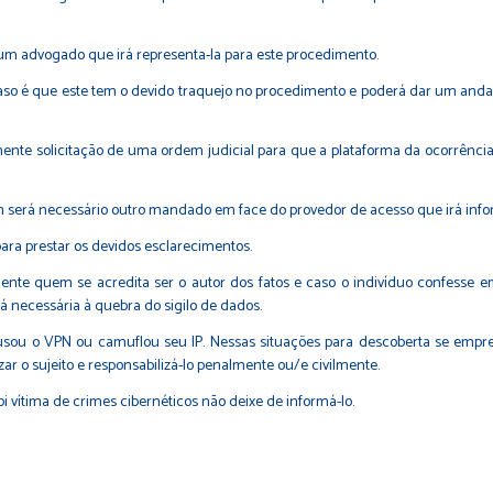
 um advogado que irá representa-la para este procedimento.
so é que este tem o devido traquejo no procedimento e poderá dar um and
nte solicitação de uma ordem judicial para que a plataforma da ocorrência i
im será necessário outro mandado em face do provedor de acesso que irá info
ara prestar os devidos esclarecimentos.
nte quem se acredita ser o autor dos fatos e caso o indivíduo confesse em
á necessária à quebra do sigilo de dados.
 usou o VPN ou camuflou seu IP. Nessas situações para descoberta se empre
ar o sujeito e responsabilizá-lo penalmente ou/e civilmente.
i vítima de crimes cibernéticos não deixe de informá-lo.