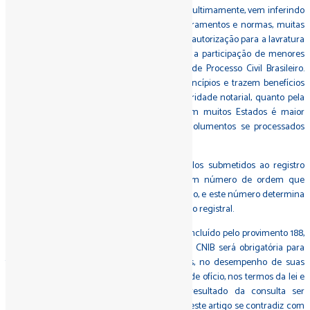
O CNJ, por diversos provimentos e resoluções, ultimamente, vem inferindo
na atividade notarial e registral trazendo regramentos e normas, muitas
vezes, contrárias à legislação, veja-se a recém autorização para a lavratura
de inventários e divórcios extrajudiciais com a participação de menores
e/ou incapazes, o que é defeso no Código de Processo Civil Brasileiro.
Entretanto, tais modificações não alteram princípios e trazem benefícios
aos usuários, tanto quanto à opção pela celeridade notarial, quanto pela
economia nos custos de tramitação, que em muitos Estados é maior
quando tramitam pelo Judiciário que os emolumentos se processados
pelos cartórios.
O princípio da prioridade impõe que os títulos submetidos ao registro
imobiliário tomarão, no livro 1 (protocolo), um número de ordem que
obedecerá rigorosa sequência de apresentação, e este número determina
a preferência dos direitos objeto da qualificação registral.
O Art. 320-F do Código Nacional de Normas, incluído pelo provimento 188,
regra que a consulta ao banco de dados da CNIB será obrigatória para
todos os notários e registradores de imóveis, no desempenho de suas
atividades, bem como para a prática dos atos de ofício, nos termos da lei e
das normas regulamentares, devendo o resultado da consulta ser
consignado no ato notarial. A regra contida neste artigo se contradiz com