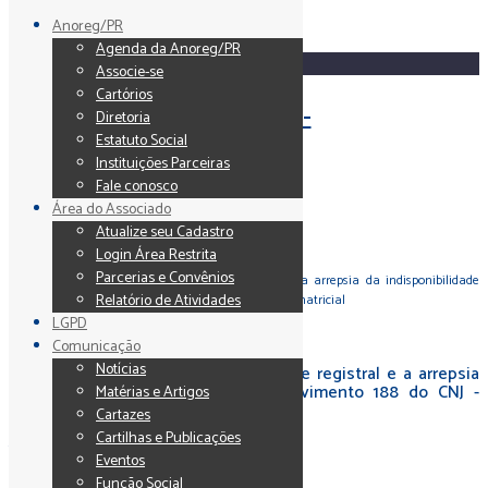
Anoreg/PR
Agenda da Anoreg/PR
Associe-se
Cartórios
Diretoria
Estatuto Social
Instituições Parceiras
Fale conosco
Home
Área do Associado
|
Atualize seu Cadastro
Notícias
Login Área Restrita
|
Parcerias e Convênios
Artigo – Concentração legal, prioridade registral e a arrepsia da indisponibilidade
Relatório de Atividades
regrada no provimento 188 do CNJ – arrebatamento matricial
LGPD
Comunicação
Notícias
Artigo - Concentração legal, prioridade registral e a arrepsia
da indisponibilidade regrada no provimento 188 do CNJ -
Matérias e Artigos
arrebatamento matricial
Cartazes
Cartilhas e Publicações
13/01/2025
Notícias
Eventos
Função Social