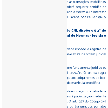
da publicidade. O registro confere publicidade às transações imobiliárias,
valendo contra terceiros. Qualquer pessoa poderá requerer certidão de
registro sem informar ao oficial ou ao funcionário o motivo ou o interesse
do pedido (LRP, art. 17)" (Direito das Coisas, Ed. Saraiva, São Paulo, 1997, p.
90). (grifei)
O que ocorre é que o provimento 188 do CNJ, dispõe o § 3º do
art. 320, I - que altera o Código Nacional de Normas - legisla o
seguinte:
"A superveniência de ordem de indisponibilidade impede o registro de
títulos, ainda que anteriormente prenotados, salvo exista na ordem judicial
previsão em contrário". (grifei)
A concentração dos atos na matrícula tem como fundamento jurídico os
dispositivos contidos nos arts. 54 a 58 da lei 13.097/15. O art. 54 regra
especificamente o instituto, trazendo segurança aos adquirentes de boa-
fé pela inoponibilidade de atos não constantes da matrícula imobiliária.
O comando contido no art. 54 busca a dinamização da atividade
comercial imobiliária, sujeitando os direitos reais à publicização mediante
registro ou averbação na matrícula do imóvel. O art. 1.227 do Código Civil
Brasileiro dispõe que os imóveis constituídos ou transmitidos por atos