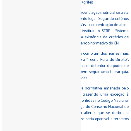
fé pelo simples exame da matrícula do imóvel." (grifei)
Existem discussões doutrinárias sobre se a concentração matricial se trata
de princípio registral ou tão somente regramento legal. Segundo critérios
de solução de conflitos legislativos, a lei 13.097/15 - concentração de atos -
após sua ratificação pela lei 14.382/22, que instituiu o SERP - Sistema
Eletrônico dos Registros Públicos, verifica-se a existência de critérios de
especialidade e hierarquia em relação ao comando normativo do CNJ.
O jurista e filósofo austríaco Hans Kelsen - tido como um dos nomes mais
importantes do Direito moderno - em sua obra "Teoria Pura do Direito",
leciona que o Estado deve ser o único e principal detentor do poder de
elaborar leis, sendo que essas legislações devem seguir uma hierarquia:
as normas gerais derivam das normas específicas.
Como poderia o regramento contido em uma normativa emanada pelo
CNJ arrebatar o princípio da concentração, trazendo uma exceção à
prioridade do protocolo registral? As normas contidas no Código Nacional
de Normas da Corregedoria Nacional de Justiça do Conselho Nacional de
Justiça - Foro Extrajudicial (o prov. 188/24 o altera), que se destina a
regulamenta os serviços notariais e de registro seria oponível a terceiros
ou somente aos notários e registradores?