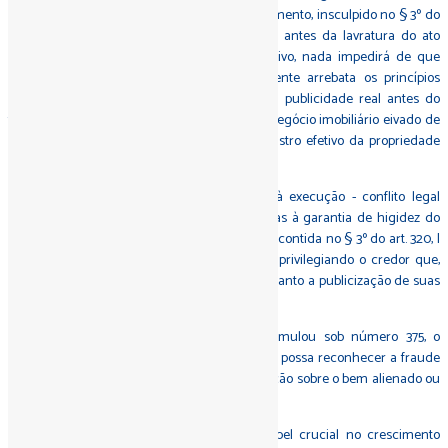
o que denominamos de princípio do arrebatamento, insculpido no § 3º do
art. 320, I, ora, se o notário consultar a CNIB antes da lavratura do ato
notarial, consignando o seu resultado negativo, nada impedirá de que
uma ordem de indisponibilidade superveniente arrebata os princípios
concentração e da prioridade, alcançando a publicidade real antes do
título em tramitação de registro, tornando o negócio imobiliário eivado de
incertezas e de insídia ao adquirente. O registro efetivo da propriedade
será um evento de celebração e festividade.
Não se trata, aqui, de incentivo de fraude à execução - conflito legal
previsto no inciso IV, do art. 792, do CPC - mas à garantia de higidez do
negócio imobiliário ao adquirente. A regência contida no § 3º do art. 320, I
do CNN/CNJ traz insegurança ao adquirente privilegiando o credor que,
eventualmente, foi indiligente ou desidioso quanto a publicização de suas
pretensões creditícias.
Necessário, lembrar, contudo, que o STJ sumulou sob número 375, o
entendimento jurisprudencial, de que para se possa reconhecer a fraude
à execução, dependerá do registro da constrição sobre o bem alienado ou
da prova de má-fé do terceiro adquirente.
O mercado imobiliário desempenha um papel crucial no crescimento