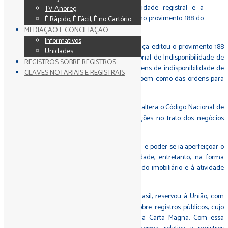
TV Anoreg
É Rápido, É Fácil, É no Cartório
MEDIAÇÃO E CONCILIAÇÃO
Informativos
No dia 10/12/24, o Conselho Nacional de Justiça editou o provimento 188
Unidades
que dispõe sobre a nova CNIB - Central Nacional de Indisponibilidade de
REGISTROS SOBRE REGISTROS
Bens 2.0, destinada ao cadastramento de ordens de indisponibilidade de
CLAVES NOTARIAIS E REGISTRAIS
bens específicos ou do patrimônio indistinto, bem como das ordens para
cancelamento de indisponibilidade.
A normativa tem efeito em âmbito nacional e altera o Código Nacional de
Normas (provimento 149/23), trazendo inovações no trato dos negócios
imobiliários.
A alteração revoga o provimento 39 de 25/7/14 e poder-se-ia aperfeiçoar o
cadastramento das ordens de indisponibilidade, entretanto, na forma
como foi editado traz insegurança ao mercado imobiliário e à atividade
comercial imobiliária em massa.
A Constituição da República Federativa do Brasil, reservou à União, com
exclusividade, a competência para legislar sobre registros públicos, cujo
comando está insculpido no art. 22, XXV da Carta Magna. Com essa