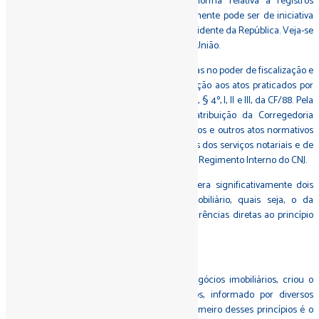
reserva, fica determinado que qualquer norma relativa a registros
públicos, incluindo o de imóveis, portanto, somente pode ser de iniciativa
de membro do Congresso Nacional ou do presidente da República. Veja-se
que a competência para legislar é exclusiva à União.
O CNJ fundamenta a edição de suas normativas no poder de fiscalização e
de normatização do Poder Judiciário em relação aos atos praticados por
seus órgãos, regramento contido no art. 103- B, § 4º, I, II e III, da CF/88. Pela
mesma EC 45 de 30/12/04, constituiu-se atribuição da Corregedoria
Nacional de Justiça a expedição de provimentos e outros atos normativos
destinados ao aperfeiçoamento das atividades dos serviços notariais e de
registro, com diretriz específica no art. 8º, X, do Regimento Interno do CNJ.
Ocorre que a novel alteração normativa altera significativamente dois
princípios basilares do Direito Registral Imobiliário, quais seja, o da
prioridade e o da concentração, com intercorrências diretas ao princípio
da publicidade.
Na lição de Carlos Roberto Gonçalves:
"Para proporcionar maior segurança aos negócios imobiliários, criou o
legislador um sistema de registros públicos, informado por diversos
princípios que garantem a sua eficácia. O primeiro desses princípios é o