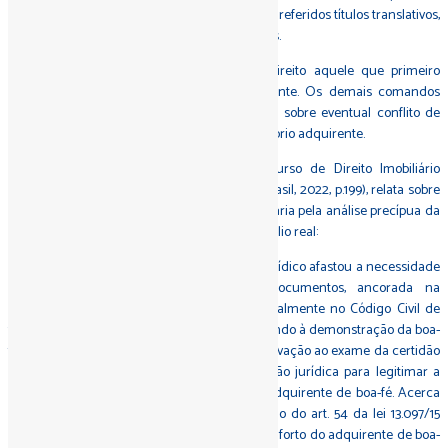
entre vivos, só se adquirem com o registro dos referidos títulos translativos,
no competente Cartório de Registro de Imóveis.
Assim, tem preferência ou prioridade de direito aquele que primeiro
alcança o fólio real, seja credor ou adquirente. Os demais comandos
contidos no art. 54 e seus parágrafos tratam sobre eventual conflito de
interesses entre credores do alienante e o próprio adquirente.
O professor Olivar Vitale, em sua obra Curso de Direito Imobiliário
Brasileiro (2. ed. São Paulo: Tomson Reuters Brasil, 2022, p.199), relata sobre
a simplificação da atividade comercial imobiliária pela análise precípua da
certidão atualizada da matrícula extraída do fólio real:
"Em apertada síntese, o novo ordenamento jurídico afastou a necessidade
da análise numerosa de certidões e documentos, ancorada na
interpretação do regramento contido principalmente no Código Civil de
1916 e do Código de Processo Civil de 1973, visando à demonstração da boa-
fé pelo adquirente para delimitar essa comprovação ao exame da certidão
atualizada da matrícula, e ostentou a inovação jurídica para legitimar a
alteração do viés de proteção do credor ao adquirente de boa-fé. Acerca
disso é importante mencionar a nova redação do art. 54 da lei 13.097/15
dada pela lei 14.382/22, que visa reforçar o conforto do adquirente de boa-