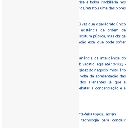
econômico e social de um país, veja-se a crise e bolha imobiliária nos
Estados Unidos em 2008 que, por motivos outros, retratou uma das piores
crises financeiras da história recente.
Em nada adianta a consulta antecipada à CNIB vez que o parágrafo único
do art. 320-F do CNN normatiza que a existência de ordem de
indisponibilidade não impede a lavratura de escritura pública, mas obriga
que as partes sejam cientificadas, cientificação esta que pode sofrer
mutação imediata e on-line.
Diante desses raciocínios, na eventual permanência da inteligência do
contido no provimento 188 do CNJ - ainda sob vacatio legis até 10/1/25 -
logo, pendente de eficácia até então, para a higidez do negócio imobiliário
e da correta instrução notarial, imperativa a volta da apresentação das
certidões pessoais em nome e cadastro dos alienantes, já que a
indisponibilidade de bens terá o condão arrebatar a concentração e a
prioridade registral.
Fonte:
Migalhas
Implementação da CNIB 2.0 começa nesta quinta-feira (09.02), às 19h
Quase mil cartórios imobiliários recebem tecnologia para concluir
informatização