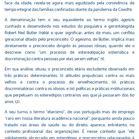
face da idade, revela-se agora mais agudizado pela convivência de
tempo integral das famílias confinadas diante da pandemia da Covid19.
A denominação tem o seu equivalente ao termo inglês
ageism
,
cunhado e desenvolvido nos estudos do psiquiatra e gerontologista
Robert Neil Butler (1969) e quer significar, antes de mais, um conflito
geracional ditado pelo preconceito. O ageismo, de Butler, implica mais
diretamente o preconceito dirigido às pessoas idosas, quando ele o
descreve como “um processo de estereotipação sistemática e
discriminação contra pessoas por elas serem velhas” (1).
Em sua análise, situou o preconceito etário excludente observado em
três práticas determinantes: (i) atitudes prejudiciais contra os mais
velhos e contra o processo de envelhecimento; (ii) práticas
discriminatórias contra os idosos; e (iii) políticas e práticas institucionais
que perpetuam os estereótipos contrários aos que já passaram dos 60
anos. (2).
A seu turno, o termo “etarismo”, de uso português mas de emprego
“raro em nossa literatura acadêmica nacional”, porquanto ainda pouco
tratado nas áreas de saúde ou do direito, aparece, entretanto, no
contexto profissional das organizações. É nesse contexto que “ele
solidamente alicerçado em esteriótipos e preconceitos relacionados à