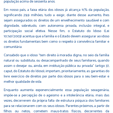
população acima de sessenta anos.
Em nosso país, a faixa etária dos idosos já alcança 11,% da população,
significando 29,9 milhões; tudo a exigir, diante desse aumento, lhes
sejam assegurados os direitos de um envelhecimento saudável e com
dignidade, sobretudo, com autonomia privada, inclusão integral, e
participação social efetiva. Nesse fim, o Estatuto do Idoso (Lei
10.741/2003) acentua que a família e o Estado devem assegurar ao idoso
os direitos fundamentais bem como o respeito à convivência familiar e
comunitária.
Consabido que o idoso “tem direito à moradia digna, no seio da família
natural ou substituta, ou desacompanhado de seus familiares, quando
assim o desejar ou, ainda, em instituição pública ou privada” (artigo 37,
caput, do Estatuto do Idoso), importam, prioritariamente, as garantias do
livre exercício de direitos por parte dos idosos para o seu bem-estar e
melhor qualidade de vida.
Enquanto aumenta exponencialmente essa população sexagenária,
impõe-se a percepção de o ageismo e a intolerância etária, mais das
vezes, decorrerem da própria falta de estrutura psíquica dos familiares
para se relacionarem com os seus idosos. Parentes próximos, a partir de
filhos ou netos, cometem maus-tratos físicos, decorrentes da