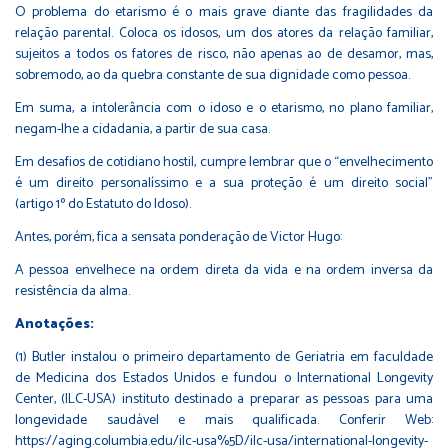
O problema do etarismo é o mais grave diante das fragilidades da
relação parental. Coloca os idosos, um dos atores da relação familiar,
sujeitos a todos os fatores de risco, não apenas ao de desamor, mas,
sobremodo, ao da quebra constante de sua dignidade como pessoa.
Em suma, a intolerância com o idoso e o etarismo, no plano familiar,
negam-lhe a cidadania, a partir de sua casa.
Em desafios de cotidiano hostil, cumpre lembrar que o “envelhecimento
é um direito personalíssimo e a sua proteção é um direito social”
(artigo 1º do Estatuto do Idoso).
Antes, porém, fica a sensata ponderação de Victor Hugo:
A pessoa envelhece na ordem direta da vida e na ordem inversa da
resistência da alma.
Anotações:
(1) Butler instalou o primeiro departamento de Geriatria em faculdade
de Medicina dos Estados Unidos e fundou o International Longevity
Center, (ILC-USA) instituto destinado a preparar as pessoas para uma
longevidade saudável e mais qualificada. Conferir Web:
https://aging.columbia.edu/ilc-usa%5D/ilc-usa/international-longevity-