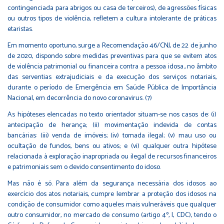
contingenciada para abrigos ou casa de terceiros), de agressões físicas
ou outros tipos de violência, refletem a cultura intolerante de práticas
etaristas.
Em momento oportuno, surge a Recomendação 46/CNJ, de 22 de junho
de 2020, dispondo sobre medidas preventivas para que se evitem atos
de violência patrimonial ou financeira contra a pessoa idosa., no âmbito
das serventias extrajudiciais e da execução dos serviços notariais,
durante o período de Emergência em Saúde Pública de Importância
Nacional, em decorrência do novo coronavirus. (7)
As hipóteses elencadas no texto orientador situam-se nos casos de: (i)
antecipação de herança; (ii) movimentação indevida de contas
bancárias: (iii) venda de imóveis; (iv) tomada ilegal; (v) mau uso ou
ocultação de fundos, bens ou ativos; e (vi) qualquer outra hipótese
relacionada à exploração inapropriada ou ilegal de recursos financeiros
e patrimoniais sem o devido consentimento do idoso.
Mas não é só. Para além da segurança necessária dos idosos ao
exercício dos atos notariais, cumpre lembrar a proteção dos idosos na
condição de consumidor como aqueles mais vulneráveis que qualquer
outro consumidor, no mercado de consumo (artigo 4º, I, CDC), tendo o