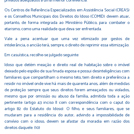
privados adequados à uma melhor convivência.
Os Centros de Referência Especializados em Assistência Social (CREAS)
e os Conselhos Municipais dos Direitos do Idoso (COMID) devem atuar,
portanto, de forma integrada ao Ministério Público, para combater o
etarismo, como uma realidade que deva ser enfrentada.
Vale a pena acentuar que uma vez vitimizado por gestos de
intolerância, o ancião terá, sempre, o direito de reprimir essa vitimização.
Em casuística, recolhe-se julgado seguinte:
Idoso que detém meação e direito real de habitação sobre o imóvel
deixado pelo espólio de sua finada esposa e possui desinteligências com
familiares que compartilham o mesmo teto, tem direito e preferência a
residir no imóvel onde vive há mais de quarenta anos, além de medidas
de proteção sempre que seus direitos forem ameaçados ou violados,
mesmo que por omissão ou abuso da família, admitida toda a ação
pertinente (artigo 43 inciso II com correspondência com o caput do
artigo 82 do Estatuto do Idoso). O filho, e seus familiares, que se
mudaram para a residência do autor, advindo a impossibilidade de
convívio com o idoso, devem se afastar da moradia em razão dos
direitos daquele. (10)