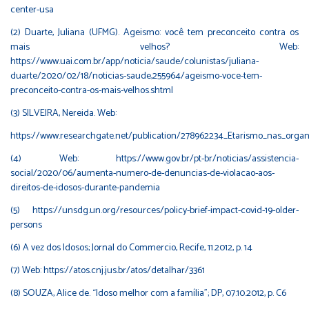
center-usa
(2) Duarte, Juliana (UFMG). Ageismo: você tem preconceito contra os
mais velhos? Web:
https://www.uai.com.br/app/noticia/saude/colunistas/juliana-
duarte/2020/02/18/noticias-saude,255964/ageismo-voce-tem-
preconceito-contra-os-mais-velhos.shtml
(3) SILVEIRA, Nereida. Web:
https://www.researchgate.net/publication/278962234_Etarismo_nas_orga
(4) Web: https://www.gov.br/pt-br/noticias/assistencia-
social/2020/06/aumenta-numero-de-denuncias-de-violacao-aos-
direitos-de-idosos-durante-pandemia
(5) https://unsdg.un.org/resources/policy-brief-impact-covid-19-older-
persons
(6) A vez dos Idosos; Jornal do Commercio, Recife, 11.2012, p. 14
(7) Web: https://atos.cnj.jus.br/atos/detalhar/3361
(8) SOUZA, Alice de. “Idoso melhor com a família”; DP, 07.10.2012, p. C6