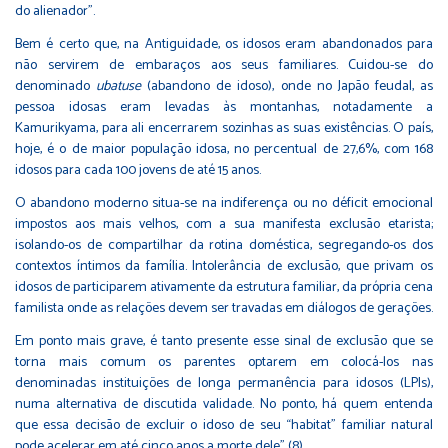
do alienador”.
Bem é certo que, na Antiguidade, os idosos eram abandonados para
não servirem de embaraços aos seus familiares. Cuidou-se do
denominado
ubatuse
(abandono de idoso), onde no Japão feudal, as
pessoa idosas eram levadas às montanhas, notadamente a
Kamurikyama, para ali encerrarem sozinhas as suas existências. O país,
hoje, é o de maior população idosa, no percentual de 27,6%, com 168
idosos para cada 100 jovens de até 15 anos.
O abandono moderno situa-se na indiferença ou no déficit emocional
impostos aos mais velhos, com a sua manifesta exclusão etarista;
isolando-os de compartilhar da rotina doméstica, segregando-os dos
contextos íntimos da família. Intolerância de exclusão, que privam os
idosos de participarem ativamente da estrutura familiar, da própria cena
familista onde as relações devem ser travadas em diálogos de gerações.
Em ponto mais grave, é tanto presente esse sinal de exclusão que se
torna mais comum os parentes optarem em colocá-los nas
denominadas instituições de longa permanência para idosos (LPIs),
numa alternativa de discutida validade. No ponto, há quem entenda
que essa decisão de excluir o idoso de seu “habitat” familiar natural
pode acelerar em até cinco anos a morte dele” (8).