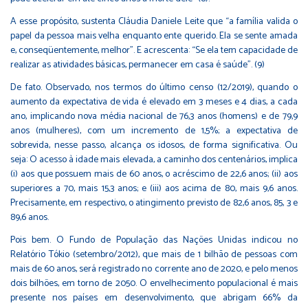
A esse propósito, sustenta Cláudia Daniele Leite que “a família valida o
papel da pessoa mais velha enquanto ente querido. Ela se sente amada
e, conseqüentemente, melhor”. E acrescenta: “Se ela tem capacidade de
realizar as atividades básicas, permanecer em casa é saúde”. (9)
De fato. Observado, nos termos do último censo (12/2019), quando o
aumento da expectativa de vida é elevado em 3 meses e 4 dias, a cada
ano, implicando nova média nacional de 76,3 anos (homens) e de 79,9
anos (mulheres), com um incremento de 1,5%; a expectativa de
sobrevida, nesse passo, alcança os idosos, de forma significativa. Ou
seja: O acesso à idade mais elevada, a caminho dos centenários, implica
(i) aos que possuem mais de 60 anos, o acréscimo de 22,6 anos; (ii) aos
superiores a 70, mais 15,3 anos; e (iii) aos acima de 80, mais 9,6 anos.
Precisamente, em respectivo, o atingimento previsto de 82,6 anos, 85, 3 e
89,6 anos.
Pois bem. O Fundo de População das Nações Unidas indicou no
Relatório Tókio (setembro/2012), que mais de 1 bilhão de pessoas com
mais de 60 anos, será registrado no corrente ano de 2020, e pelo menos
dois bilhões, em torno de 2050. O envelhecimento populacional é mais
presente nos países em desenvolvimento, que abrigam 66% da