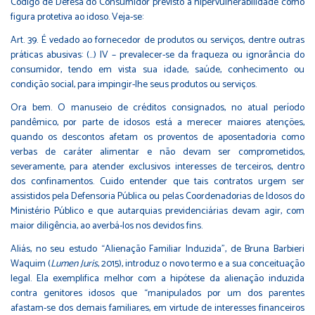
Código de Defesa do Consumidor previsto a hipervulnerabilidade como
figura protetiva ao idoso. Veja-se:
Art. 39. É vedado ao fornecedor de produtos ou serviços, dentre outras
práticas abusivas: (...) IV – prevalecer-se da fraqueza ou ignorância do
consumidor, tendo em vista sua idade, saúde, conhecimento ou
condição social, para impingir-lhe seus produtos ou serviços.
Ora bem. O manuseio de créditos consignados, no atual período
pandêmico, por parte de idosos está a merecer maiores atenções,
quando os descontos afetam os proventos de aposentadoria como
verbas de caráter alimentar e não devam ser comprometidos,
severamente, para atender exclusivos interesses de terceiros, dentro
dos confinamentos. Cuido entender que tais contratos urgem ser
assistidos pela Defensoria Pública ou pelas Coordenadorias de Idosos do
Ministério Público e que autarquias previdenciárias devam agir, com
maior diligência, ao averbá-los nos devidos fins.
Aliás, no seu estudo “Alienação Familiar Induzida”, de Bruna Barbieri
Waquim (
Lumen Juris
, 2015), introduz o novo termo e a sua conceituação
legal. Ela exemplifica melhor com a hipótese da alienação induzida
contra genitores idosos que “manipulados por um dos parentes
afastam-se dos demais familiares, em virtude de interesses financeiros