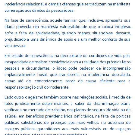
intolerância relacional, e demais ofensas que se traduzem na manifesta
vulneração aos direitos da pessoa idosa.
Na fase de senescência, aquele familiar que, inclusive, apresenta sua
idade provecta em manifesta vulnerabilidade que o coloca indefeso,
sofre a falta de solidariedade, quando menos; situando-se, destarte,
prejudicado a uma dinâmica de apoio e a um melhor conforto de sua
vida pessoal.
Em estado de senescência, na decrepitude de condições de vida, pela
incapacidade de melhor convivência com a realidade dos próprios fatos
pessoais e circundantes, o idoso pode padecer de incompreensão
implacavelmente hostil, que transborda na intolerância descabida,
capaz até de, concretamente, servir de causa eficiente para a
responsabilização civil do intolerante.
Lado outro, o ageismo também ocorre nas relações sociais, à medida de
fatos juridicamente determinantes, a saber da discriminação etária
verificada no mercado de trabalho, nos planos de seguro (de vida ou de
saúde), em benefícios previdenciários deficitários, na falta de politicas
públicas satisfatórias de proteção aos mais velhos, na ausência de
espaços públicos garantidores aos mais vulneráveis ou de espaços