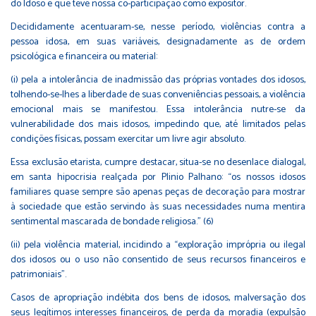
do Idoso e que teve nossa co-participação como expositor.
Decididamente acentuaram-se, nesse período, violências contra a
pessoa idosa, em suas variáveis, designadamente as de ordem
psicológica e financeira ou material:
(i) pela a intolerância de inadmissão das próprias vontades dos idosos,
tolhendo-se-lhes a liberdade de suas conveniências pessoais, a violência
emocional mais se manifestou. Essa intolerância nutre-se da
vulnerabilidade dos mais idosos, impedindo que, até limitados pelas
condições físicas, possam exercitar um livre agir absoluto.
Essa exclusão etarista, cumpre destacar, situa-se no desenlace dialogal,
em santa hipocrisia realçada por Plinio Palhano: “os nossos idosos
familiares quase sempre são apenas peças de decoração para mostrar
à sociedade que estão servindo às suas necessidades numa mentira
sentimental mascarada de bondade religiosa.” (6)
(ii) pela violência material, incidindo a “exploração imprópria ou ilegal
dos idosos ou o uso não consentido de seus recursos financeiros e
patrimoniais”.
Casos de apropriação indébita dos bens de idosos, malversação dos
seus legítimos interesses financeiros, de perda da moradia (expulsão