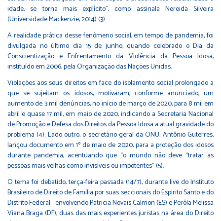
idade, se torna mais explícito”, como assinala Nereida Silveira
(Universidade Mackenzie, 2014) (3).
A realidade prática desse fenômeno social, em tempo de pandemia, foi
divulgada no último dia 15 de junho, quando celebrado o Dia da
Conscientização e Enfrentamento da Violência da Pessoa Idosa,
instituído em 2006, pela Organização das Nações Unidas.
Violações aos seus direitos em face do isolamento social prolongado a
que se sujeitam os idosos, motivaram, conforme anunciado, um
aumento de 3 mil denúncias, no início de março de 2020, para 8 mil em
abril e quase 17 mil, em maio de 2020, indicando a Secretaria Nacional
de Promoção e Defesa dos Direitos da Pessoa Idosa a atual gravidade do
problema (4). Lado outro, o secretário-geral da ONU, Antônio Guterres,
lançou documento em 1º de maio de 2020, para a proteção dos idosos
durante pandemia, acentuando que “o mundo não deve “tratar as
pessoas mais velhas como invisíveis ou impotentes” (5).
O tema foi debatido, terça-feira passada (14/7), durante live do Instituto
Brasileiro de Direito de Família por suas seccionais do Espirito Santo e do
Distrito Federal - envolvendo Patricia Novais Calmon (ES) e Peróla Melissa
Viana Braga (DF), duas das mais experientes juristas na área do Direito