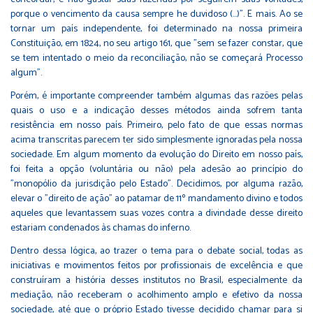
porque o vencimento da causa sempre he duvidoso (...)". E mais. Ao se
tornar um país independente, foi determinado na nossa primeira
Constituição, em 1824, no seu artigo 161, que "sem se fazer constar, que
se tem intentado o meio da reconciliação, não se começará Processo
algum".
Porém, é importante compreender também algumas das razões pelas
quais o uso e a indicação desses métodos ainda sofrem tanta
resistência em nosso país. Primeiro, pelo fato de que essas normas
acima transcritas parecem ter sido simplesmente ignoradas pela nossa
sociedade. Em algum momento da evolução do Direito em nosso país,
foi feita a opção (voluntária ou não) pela adesão ao princípio do
"monopólio da jurisdição pelo Estado". Decidimos, por alguma razão,
elevar o "direito de ação" ao patamar de 11º mandamento divino e todos
aqueles que levantassem suas vozes contra a divindade desse direito
estariam condenados às chamas do inferno.
Dentro dessa lógica, ao trazer o tema para o debate social, todas as
iniciativas e movimentos feitos por profissionais de excelência e que
construíram a história desses institutos no Brasil, especialmente da
mediação, não receberam o acolhimento amplo e efetivo da nossa
sociedade, até que o próprio Estado tivesse decidido chamar para si