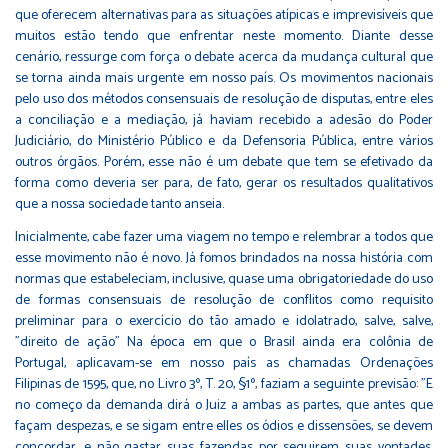
que oferecem alternativas para as situações atípicas e imprevisíveis que
muitos estão tendo que enfrentar neste momento. Diante desse
cenário, ressurge com força o debate acerca da mudança cultural que
se torna ainda mais urgente em nosso país. Os movimentos nacionais
pelo uso dos métodos consensuais de resolução de disputas, entre eles
a conciliação e a mediação, já haviam recebido a adesão do Poder
Judiciário, do Ministério Público e da Defensoria Pública, entre vários
outros órgãos. Porém, esse não é um debate que tem se efetivado da
forma como deveria ser para, de fato, gerar os resultados qualitativos
que a nossa sociedade tanto anseia.
Inicialmente, cabe fazer uma viagem no tempo e relembrar a todos que
esse movimento não é novo. Já fomos brindados na nossa história com
normas que estabeleciam, inclusive, quase uma obrigatoriedade do uso
de formas consensuais de resolução de conflitos como requisito
preliminar para o exercício do tão amado e idolatrado, salve, salve,
"direito de ação" Na época em que o Brasil ainda era colônia de
Portugal, aplicavam-se em nosso país as chamadas Ordenações
Filipinas de 1595, que, no Livro 3º, T. 20, §1º, faziam a seguinte previsão: "E
no começo da demanda dirá o Juiz a ambas as partes, que antes que
façam despezas, e se sigam entre elles os ódios e dissensões, se devem
concordar, e não gastar suas fazendas por seguirem suas vontades,