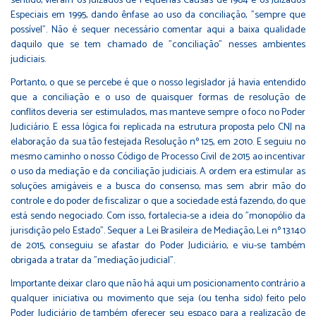
sentido, vieram os Juizados de Pequenas Causas de 1984 e os Juizados
Especiais em 1995, dando ênfase ao uso da conciliação, "sempre que
possível". Não é sequer necessário comentar aqui a baixa qualidade
daquilo que se tem chamado de "conciliação" nesses ambientes
judiciais.
Portanto, o que se percebe é que o nosso legislador já havia entendido
que a conciliação e o uso de quaisquer formas de resolução de
conflitos deveria ser estimulados, mas manteve sempre o foco no Poder
Judiciário. E essa lógica foi replicada na estrutura proposta pelo CNJ na
elaboração da sua tão festejada Resolução nº 125, em 2010. E seguiu no
mesmo caminho o nosso Código de Processo Civil de 2015 ao incentivar
o uso da mediação e da conciliação judiciais. A ordem era estimular as
soluções amigáveis e a busca do consenso, mas sem abrir mão do
controle e do poder de fiscalizar o que a sociedade está fazendo, do que
está sendo negociado. Com isso, fortalecia-se a ideia do "monopólio da
jurisdição pelo Estado". Sequer a Lei Brasileira de Mediação, Lei nº 13.140
de 2015, conseguiu se afastar do Poder Judiciário, e viu-se também
obrigada a tratar da "mediação judicial".
Importante deixar claro que não há aqui um posicionamento contrário a
qualquer iniciativa ou movimento que seja (ou tenha sido) feito pelo
Poder Judiciário de também oferecer seu espaço para a realização de