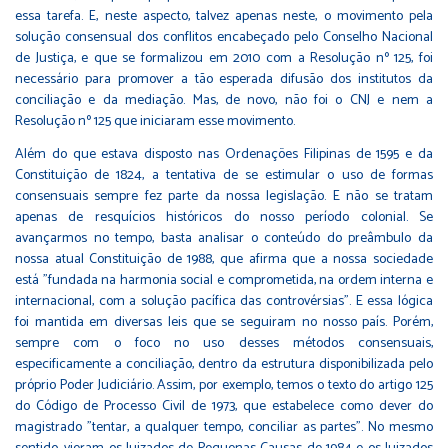
essa tarefa. E, neste aspecto, talvez apenas neste, o movimento pela
solução consensual dos conflitos encabeçado pelo Conselho Nacional
de Justiça, e que se formalizou em 2010 com a Resolução nº 125, foi
necessário para promover a tão esperada difusão dos institutos da
conciliação e da mediação. Mas, de novo, não foi o CNJ e nem a
Resolução nº 125 que iniciaram esse movimento.
Além do que estava disposto nas Ordenações Filipinas de 1595 e da
Constituição de 1824, a tentativa de se estimular o uso de formas
consensuais sempre fez parte da nossa legislação. E não se tratam
apenas de resquícios históricos do nosso período colonial. Se
avançarmos no tempo, basta analisar o conteúdo do preâmbulo da
nossa atual Constituição de 1988, que afirma que a nossa sociedade
está "fundada na harmonia social e comprometida, na ordem interna e
internacional, com a solução pacífica das controvérsias". E essa lógica
foi mantida em diversas leis que se seguiram no nosso país. Porém,
sempre com o foco no uso desses métodos consensuais,
especificamente a conciliação, dentro da estrutura disponibilizada pelo
próprio Poder Judiciário. Assim, por exemplo, temos o texto do artigo 125
do Código de Processo Civil de 1973, que estabelece como dever do
magistrado "tentar, a qualquer tempo, conciliar as partes". No mesmo