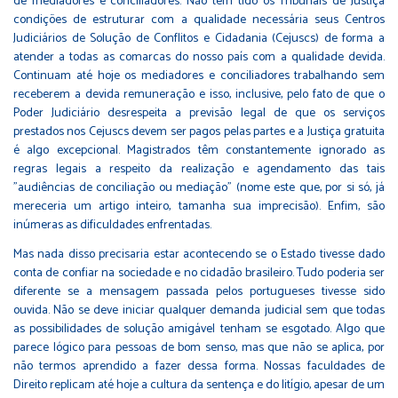
de mediadores e conciliadores. Não têm tido os Tribunais de Justiça
condições de estruturar com a qualidade necessária seus Centros
Judiciários de Solução de Conflitos e Cidadania (Cejuscs) de forma a
atender a todas as comarcas do nosso país com a qualidade devida.
Continuam até hoje os mediadores e conciliadores trabalhando sem
receberem a devida remuneração e isso, inclusive, pelo fato de que o
Poder Judiciário desrespeita a previsão legal de que os serviços
prestados nos Cejuscs devem ser pagos pelas partes e a Justiça gratuita
é algo excepcional. Magistrados têm constantemente ignorado as
regras legais a respeito da realização e agendamento das tais
"audiências de conciliação ou mediação" (nome este que, por si só, já
mereceria um artigo inteiro, tamanha sua imprecisão). Enfim, são
inúmeras as dificuldades enfrentadas.
Mas nada disso precisaria estar acontecendo se o Estado tivesse dado
conta de confiar na sociedade e no cidadão brasileiro. Tudo poderia ser
diferente se a mensagem passada pelos portugueses tivesse sido
ouvida. Não se deve iniciar qualquer demanda judicial sem que todas
as possibilidades de solução amigável tenham se esgotado. Algo que
parece lógico para pessoas de bom senso, mas que não se aplica, por
não termos aprendido a fazer dessa forma. Nossas faculdades de
Direito replicam até hoje a cultura da sentença e do litígio, apesar de um