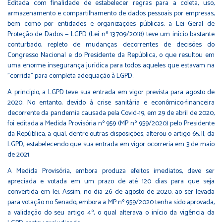
Editada com finalidade de estabelecer regras para a coleta, uso,
armazenamento e compartilhamento de dados pessoais por empresas,
bem como por entidades e organizações públicas, a Lei Geral de
Proteção de Dados — LGPD (Lei nº 13.709/2018) teve um início bastante
conturbado, repleto de mudanças decorrentes de decisões do
Congresso Nacional e do Presidente da República, o que resultou em
uma enorme insegurança jurídica para todos aqueles que estavam na
"corrida" para completa adequação à LGPD.
A princípio, a LGPD teve sua entrada em vigor prevista para agosto de
2020. No entanto, devido à crise sanitária e econômico-financeira
decorrente da pandemia causada pela Covid-19, em 29 de abril de 2020,
foi editada a Medida Provisória nº 959 (MP nº 959/2020) pelo Presidente
da República, a qual, dentre outras disposições, alterou o artigo 65, II, da
LGPD, estabelecendo que sua entrada em vigor ocorreria em 3 de maio
de 2021.
A Medida Provisória, embora produza efeitos imediatos, deve ser
apreciada e votada em um prazo de até 120 dias para que seja
convertida em lei. Assim, no dia 26 de agosto de 2020, ao ser levada
para votação no Senado, embora a MP nº 959/2020 tenha sido aprovada,
a validação do seu artigo 4º, o qual alterava o início da vigência da