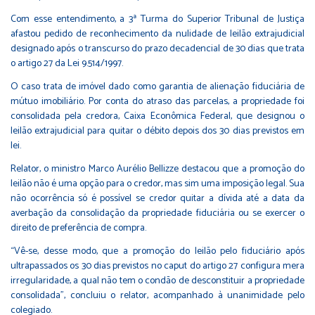
Com esse entendimento, a 3ª Turma do Superior Tribunal de Justiça
afastou pedido de reconhecimento da nulidade de leilão extrajudicial
designado após o transcurso do prazo decadencial de 30 dias que trata
o artigo 27 da Lei 9.514/1997.
O caso trata de imóvel dado como garantia de alienação fiduciária de
mútuo imobiliário. Por conta do atraso das parcelas, a propriedade foi
consolidada pela credora, Caixa Econômica Federal, que designou o
leilão extrajudicial para quitar o débito depois dos 30 dias previstos em
lei.
Relator, o ministro Marco Aurélio Bellizze destacou que a promoção do
leilão não é uma opção para o credor, mas sim uma imposição legal. Sua
não ocorrência só é possível se credor quitar a dívida até a data da
averbação da consolidação da propriedade fiduciária ou se exercer o
direito de preferência de compra.
“Vê-se, desse modo, que a promoção do leilão pelo fiduciário após
ultrapassados os 30 dias previstos no caput do artigo 27 configura mera
irregularidade, a qual não tem o condão de desconstituir a propriedade
consolidada”, concluiu o relator, acompanhado à unanimidade pelo
colegiado.