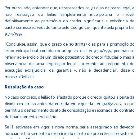
Por outro lado, entender que, ultrapassados os 30 dias de prazo legal, a
não realização do leilão simplesmente incorporaria o imóvel
definitivamente ao patrimônio do credor significaria a existência de
pacto comissório, vedado tanto pelo Código Civil quanto pela própria Lei
9.514/1997.
“Conclui-se, assim, que o prazo de 30 (trinta) dias para a promoção do
leilão extrajudicial contido no artigo 27 da Lei 9.514/1997, por não se
referir ao exercício de um direito potestativo do credor fiduciário, mas à
observância de uma imposição legal – inerente ao próprio rito de
execução extrajudicial da garantia –, não é decadencial”, disse o
ministro Bellizze.
Resolução do caso
No caso concreto, o leilão foi afastado porque o credor quitou a parte da
dívida em atraso antes da entrada em vigor da Lei 13.465/2017, o que
permitiu o desfazimento do ato de consolidação e retomada do contrato
de financiamento imobiliário.
Se já estivesse em vigor a nova norma, seria assegurado ao devedor
fiduciante tão somente o exercício do direito de preferência previsto no