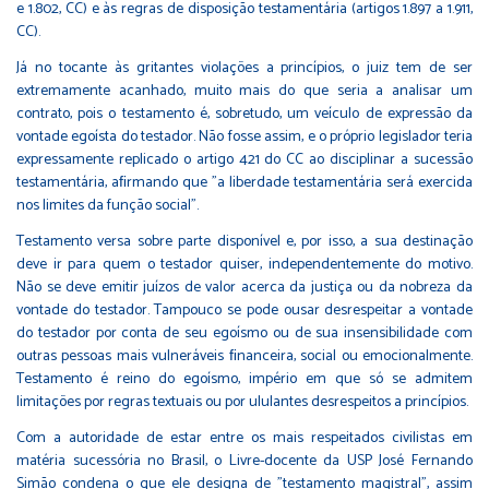
e 1.802, CC) e às regras de disposição testamentária (artigos 1.897 a 1.911,
CC).
Já no tocante às gritantes violações a princípios, o juiz tem de ser
extremamente acanhado, muito mais do que seria a analisar um
contrato, pois o testamento é, sobretudo, um veículo de expressão da
vontade egoísta do testador. Não fosse assim, e o próprio legislador teria
expressamente replicado o artigo 421 do CC ao disciplinar a sucessão
testamentária, aﬁrmando que "a liberdade testamentária será exercida
nos limites da função social".
Testamento versa sobre parte disponível e, por isso, a sua destinação
deve ir para quem o testador quiser, independentemente do motivo.
Não se deve emitir juízos de valor acerca da justiça ou da nobreza da
vontade do testador. Tampouco se pode ousar desrespeitar a vontade
do testador por conta de seu egoísmo ou de sua insensibilidade com
outras pessoas mais vulneráveis ﬁnanceira, social ou emocionalmente.
Testamento é reino do egoísmo, império em que só se admitem
limitações por regras textuais ou por ululantes desrespeitos a princípios.
Com a autoridade de estar entre os mais respeitados civilistas em
matéria sucessória no Brasil, o Livre-docente da USP José Fernando
Simão condena o que ele designa de "testamento magistral", assim