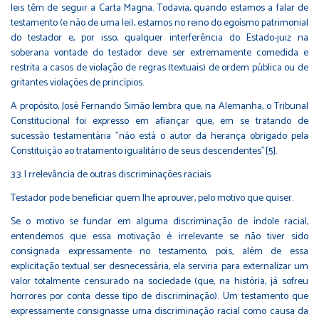
leis têm de seguir a Carta Magna. Todavia, quando estamos a falar de
testamento (e não de uma lei), estamos no reino do egoísmo patrimonial
do testador e, por isso, qualquer interferência do Estado-juiz na
soberana vontade do testador deve ser extremamente comedida e
restrita a casos de violação de regras (textuais) de ordem pública ou de
gritantes violações de princípios.
A propósito, José Fernando Simão lembra que, na Alemanha, o Tribunal
Constitucional foi expresso em aﬁançar que, em se tratando de
sucessão testamentária "não está o autor da herança obrigado pela
Constituição ao tratamento igualitário de seus descendentes"[5].
3.3. I rrelevância de outras discriminações raciais
Testador pode beneﬁciar quem lhe aprouver, pelo motivo que quiser.
Se o motivo se fundar em alguma discriminação de índole racial,
entendemos que essa motivação é irrelevante se não tiver sido
consignada expressamente no testamento, pois, além de essa
explicitação textual ser desnecessária, ela serviria para externalizar um
valor totalmente censurado na sociedade (que, na história, já sofreu
horrores por conta desse tipo de discriminação). Um testamento que
expressamente consignasse uma discriminação racial como causa da