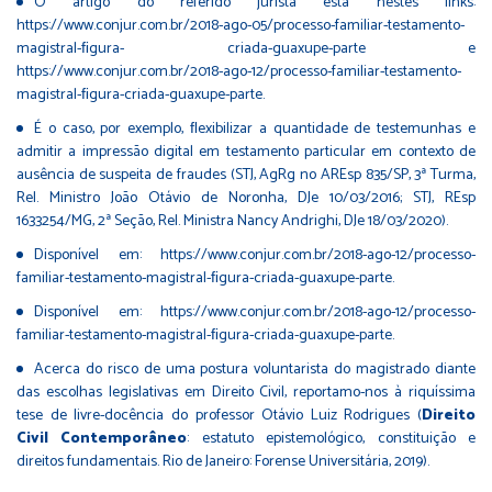
O artigo do referido jurista está nestes links:
https://www.conjur.com.br/2018-ago-05/processo-familiar-testamento-
magistral-ﬁgura- criada-guaxupe-parte e
https://www.conjur.com.br/2018-ago-12/processo-familiar-testamento-
magistral-ﬁgura-criada-guaxupe-parte.
É o caso, por exemplo, ﬂexibilizar a quantidade de testemunhas e
admitir a impressão digital em testamento particular em contexto de
ausência de suspeita de fraudes (STJ, AgRg no AREsp 835/SP, 3ª Turma,
Rel. Ministro João Otávio de Noronha, DJe 10/03/2016; STJ, REsp
1633254/MG, 2ª Seção, Rel. Ministra Nancy Andrighi, DJe 18/03/2020).
Disponível em: https://www.conjur.com.br/2018-ago-12/processo-
familiar-testamento-magistral-ﬁgura-criada-guaxupe-parte.
Disponível em: https://www.conjur.com.br/2018-ago-12/processo-
familiar-testamento-magistral-ﬁgura-criada-guaxupe-parte.
Acerca do risco de uma postura voluntarista do magistrado diante
das escolhas legislativas em Direito Civil, reportamo-nos à riquíssima
tese de livre-docência do professor Otávio Luiz Rodrigues (
Direito
Civil Contemporâneo
: estatuto epistemológico, constituição e
direitos fundamentais. Rio de Janeiro: Forense Universitária, 2019).