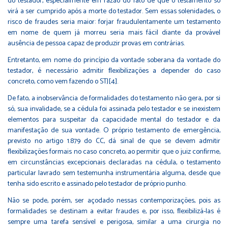
do testador, especialmente em razão do fato de que o testamento só
virá a ser cumprido após a morte do testador. Sem essas solenidades, o
risco de fraudes seria maior: forjar fraudulentamente um testamento
em nome de quem já morreu seria mais fácil diante da provável
ausência de pessoa capaz de produzir provas em contrárias.
Entretanto, em nome do princípio da vontade soberana da vontade do
testador, é necessário admitir ﬂexibilizações a depender do caso
concreto, como vem fazendo o STJ[4].
De fato, a inobservância de formalidades do testamento não gera, por si
só, sua invalidade, se a cédula foi assinada pelo testador e se inexistem
elementos para suspeitar da capacidade mental do testador e da
manifestação de sua vontade. O próprio testamento de emergência,
previsto no artigo 1.879 do CC, dá sinal de que se devem admitir
ﬂexibilizações formais no caso concreto, ao permitir que o juiz conﬁrme,
em circunstâncias excepcionais declaradas na cédula, o testamento
particular lavrado sem testemunha instrumentária alguma, desde que
tenha sido escrito e assinado pelo testador de próprio punho.
Não se pode, porém, ser açodado nessas contemporizações, pois as
formalidades se destinam a evitar fraudes e, por isso, ﬂexibilizá-las é
sempre uma tarefa sensível e perigosa, similar a uma cirurgia no