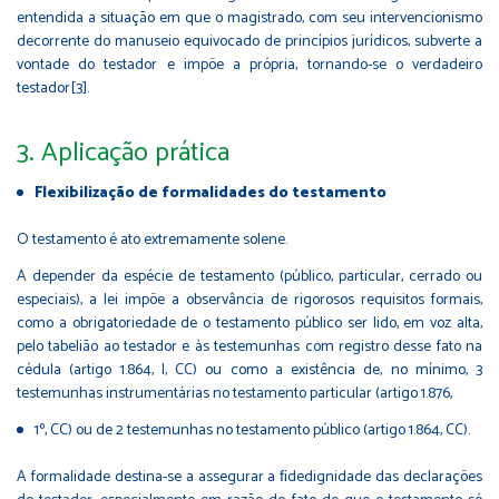
entendida a situação em que o magistrado, com seu intervencionismo
decorrente do manuseio equivocado de princípios jurídicos, subverte a
vontade do testador e impõe a própria, tornando-se o verdadeiro
testador[3].
3. Aplicação prática
Flexibilização de formalidades do testamento
O testamento é ato extremamente solene.
A depender da espécie de testamento (público, particular, cerrado ou
especiais), a lei impõe a observância de rigorosos requisitos formais,
como a obrigatoriedade de o testamento público ser lido, em voz alta,
pelo tabelião ao testador e às testemunhas com registro desse fato na
cédula (artigo 1.864, I, CC) ou como a existência de, no mínimo, 3
testemunhas instrumentárias no testamento particular (artigo 1.876,
1º, CC) ou de 2 testemunhas no testamento público (artigo 1.864, CC).
A formalidade destina-se a assegurar a ﬁdedignidade das declarações