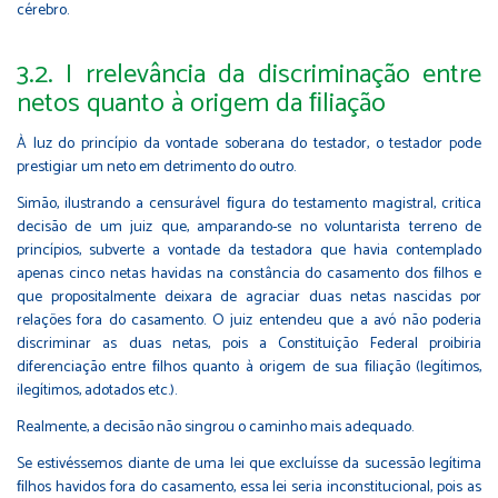
cérebro.
3.2. I rrelevância da discriminação entre
netos quanto à origem da ﬁliação
À luz do princípio da vontade soberana do testador, o testador pode
prestigiar um neto em detrimento do outro.
Simão, ilustrando a censurável ﬁgura do testamento magistral, critica
decisão de um juiz que, amparando-se no voluntarista terreno de
princípios, subverte a vontade da testadora que havia contemplado
apenas cinco netas havidas na constância do casamento dos ﬁlhos e
que propositalmente deixara de agraciar duas netas nascidas por
relações fora do casamento. O juiz entendeu que a avó não poderia
discriminar as duas netas, pois a Constituição Federal proibiria
diferenciação entre ﬁlhos quanto à origem de sua ﬁliação (legítimos,
ilegítimos, adotados etc.).
Realmente, a decisão não singrou o caminho mais adequado.
Se estivéssemos diante de uma lei que excluísse da sucessão legítima
ﬁlhos havidos fora do casamento, essa lei seria inconstitucional, pois as