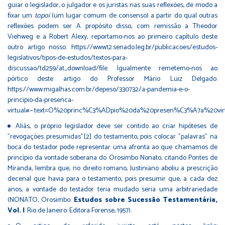
guiar o legislador, o julgador e os juristas nas suas reﬂexões, de modo a
ﬁxar um
topoi
(um lugar comum de consenso) a partir do qual outras
reﬂexões podem ser A propósito disso, com remissão a Theodor
Viehweg e a Robert Alexy, reportamo-nos ao primeiro capítulo deste
outro artigo nosso: https://www12.senado.leg.br/publicacoes/estudos-
legislativos/tipos-de-estudos/textos-para-
discussao/td259/at_download/ﬁle. Igualmente remetemo-nos ao
pórtico deste artigo do Professor Mário Luiz Delgado:
https://www.migalhas.com.br/depeso/330732/a-pandemia-e-o-
principio-da-presenca-
virtual#:~:text=O%20princ%C3%ADpio%20da%20presen%C3%A7a%20
Aliás, o próprio legislador deve ser contido ao criar hipóteses de
"revogações presumidas"[2] do testamento, pois colocar "palavras" na
boca do testador pode representar uma afronta ao que chamamos de
princípio da vontade soberana do Orosimbo Nonato, citando Pontes de
Miranda, lembra que, no direito romano, Justiniano aboliu a prescrição
decenal que havia para o testamento, pois presumir que, a cada dez
anos, a vontade do testador teria mudado seria uma arbitrariedade
(NONATO, Orosimbo.
Estudos sobre Sucessão Testamentária,
Vol. I
. Rio de Janeiro: Editora Forense, 1957).