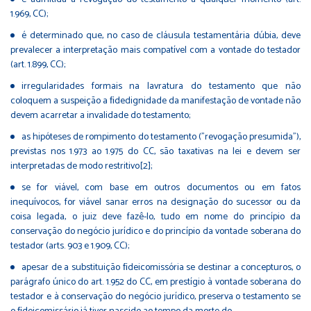
1.969, CC);
é determinado que, no caso de cláusula testamentária dúbia, deve
prevalecer a interpretação mais compatível com a vontade do testador
(art. 1.899, CC);
irregularidades formais na lavratura do testamento que não
coloquem a suspeição a ﬁdedignidade da manifestação de vontade não
devem acarretar a invalidade do testamento;
as hipóteses de rompimento do testamento ("revogação presumida"),
previstas nos 1.973 ao 1.975 do CC, são taxativas na lei e devem ser
interpretadas de modo restritivo[2];
se for viável, com base em outros documentos ou em fatos
inequívocos, for viável sanar erros na designação do sucessor ou da
coisa legada, o juiz deve fazê-lo, tudo em nome do princípio da
conservação do negócio jurídico e do princípio da vontade soberana do
testador (arts. 903 e 1.909, CC);
apesar de a substituição ﬁdeicomissória se destinar a concepturos, o
parágrafo único do art. 1.952 do CC, em prestígio à vontade soberana do
testador e à conservação do negócio jurídico, preserva o testamento se