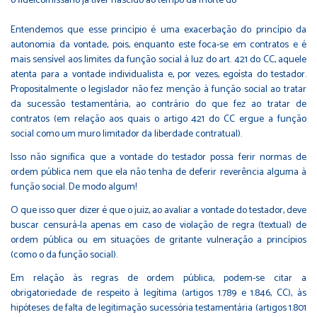
o ﬁdeicomissário já tiver nascido ao tempo da morte do
Entendemos que esse princípio é uma exacerbação do princípio da
autonomia da vontade, pois, enquanto este foca-se em contratos e é
mais sensível aos limites da função social à luz do art. 421 do CC, aquele
atenta para a vontade individualista e, por vezes, egoísta do testador.
Propositalmente o legislador não fez menção à função social ao tratar
da sucessão testamentária, ao contrário do que fez ao tratar de
contratos (em relação aos quais o artigo 421 do CC ergue a função
social como um muro limitador da liberdade contratual).
Isso não signiﬁca que a vontade do testador possa ferir normas de
ordem pública nem que ela não tenha de deferir reverência alguma à
função social. De modo algum!
O que isso quer dizer é que o juiz, ao avaliar a vontade do testador, deve
buscar censurá-la apenas em caso de violação de regra (textual) de
ordem pública ou em situações de gritante vulneração a princípios
(como o da função social).
Em relação às regras de ordem pública, podem-se citar a
obrigatoriedade de respeito à legítima (artigos 1.789 e 1.846, CC), às
hipóteses de falta de legitimação sucessória testamentária (artigos 1.801