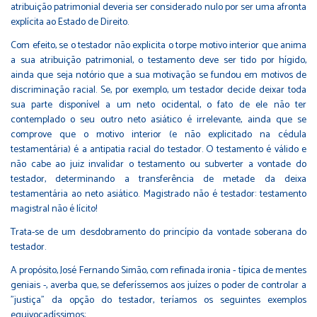
atribuição patrimonial deveria ser considerado nulo por ser uma afronta
explícita ao Estado de Direito.
Com efeito, se o testador não explicita o torpe motivo interior que anima
a sua atribuição patrimonial, o testamento deve ser tido por hígido,
ainda que seja notório que a sua motivação se fundou em motivos de
discriminação racial. Se, por exemplo, um testador decide deixar toda
sua parte disponível a um neto ocidental, o fato de ele não ter
contemplado o seu outro neto asiático é irrelevante, ainda que se
comprove que o motivo interior (e não explicitado na cédula
testamentária) é a antipatia racial do testador. O testamento é válido e
não cabe ao juiz invalidar o testamento ou subverter a vontade do
testador, determinando a transferência de metade da deixa
testamentária ao neto asiático. Magistrado não é testador: testamento
magistral não é lícito!
Trata-se de um desdobramento do princípio da vontade soberana do
testador.
A propósito, José Fernando Simão, com reﬁnada ironia - típica de mentes
geniais -, averba que, se deferíssemos aos juízes o poder de controlar a
"justiça" da opção do testador, teríamos os seguintes exemplos
equivocadíssimos: