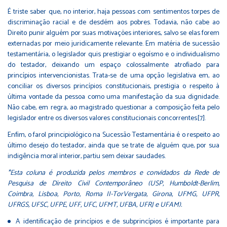
É triste saber que, no interior, haja pessoas com sentimentos torpes de
discriminação racial e de desdém aos pobres. Todavia, não cabe ao
Direito punir alguém por suas motivações interiores, salvo se elas forem
externadas por meio juridicamente relevante. Em matéria de sucessão
testamentária, o legislador quis prestigiar o egoísmo e o individualismo
do testador, deixando um espaço colossalmente atroﬁado para
princípios intervencionistas. Trata-se de uma opção legislativa em, ao
conciliar os diversos princípios constitucionais, prestigia o respeito à
última vontade da pessoa como uma manifestação da sua dignidade.
Não cabe, em regra, ao magistrado questionar a composição feita pelo
legislador entre os diversos valores constitucionais concorrentes[7].
Enﬁm, o farol principiológico na Sucessão Testamentária é o respeito ao
último desejo do testador, ainda que se trate de alguém que, por sua
indigência moral interior, partiu sem deixar saudades.
*Esta coluna é produzida pelos membros e convidados da Rede de
Pesquisa de Direito Civil Contemporâneo (USP, Humboldt-Berlim,
Coimbra, Lisboa, Porto, Roma II-TorVergata, Girona, UFMG, UFPR,
UFRGS, UFSC, UFPE, UFF, UFC, UFMT, UFBA, UFRJ e UFAM).
A identiﬁcação de princípios e de subprincípios é importante para