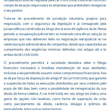
recuperação judicial, regulada pela Lei 11.1011/2005, mostra-se como um
campo de atuação seguro para as empresas que pretendem renegociar
o seu passivo.
Trata-se de procedimento de jurisdição voluntária, propício para
negociação, com a segurança da legislação e já consagrado pela
jurisprudência construída ao longo dos 15 anos de vigência da lei. Nesse
período, a recuperação judicial tem se mostrado uma eficaz solução às
empresas que não obtiveram êxito na negociação extrajudicial ou na
reestruturação administrativa da companhia, desde que capacitadas ao
cumprimento das exigências mínimas definidas nos artigos 48 e 51,
ambos da lei L1.101/2005.
O procedimento permitirá à sociedade devedora obter o fôlego
financeiro necessário à imediata manutenção de suas atividades,
inclusive a ela permitindo assumir novos compromissos financeiros. Isso
se dá por força da disposição do artigo 6º da Lei 11.101/2005, que garante
a suspensão de todas as execuções distribuídas por seus credores pelo
prazo de 180 dias, bem como a possibilidade de renegociação da sua
dívida de forma coletiva. A Lei 11.101/2005, em seu artigo 50, indica uma
gama de opções, não taxativas, como forma de superação da crise,
como parcelamento da dívida, carência, deságio e prêmios de
pontualidade, entre outras tantas formas.