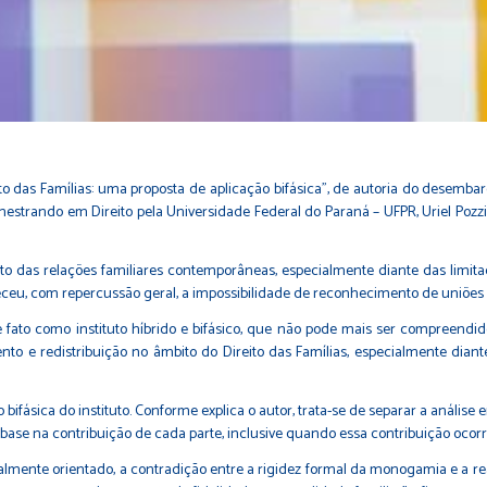
ito das Famílias: uma proposta de aplicação bifásica”, de autoria do dese
 mestrando em Direito pela Universidade Federal do Paraná – UFPR, Uriel Pozz
to das relações familiares contemporâneas, especialmente diante das limit
leceu, com repercussão geral, a impossibilidade de reconhecimento de uniões 
 fato como instituto híbrido e bifásico, que não pode mais ser compreendid
o e redistribuição no âmbito do Direito das Famílias, especialmente diant
 bifásica do instituto. Conforme explica o autor, trata-se de separar a análise
om base na contribuição de cada parte, inclusive quando essa contribuição ocor
almente orientado, a contradição entre a rigidez formal da monogamia e a rea