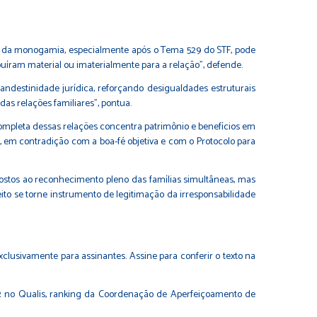
io da monogamia, especialmente após o Tema 529 do STF, pode
buíram material ou imaterialmente para a relação”, defende.
landestinidade jurídica, reforçando desigualdades estruturais
as relações familiares”, pontua.
completa dessas relações concentra patrimônio e benefícios em
 em contradição com a boa-fé objetiva e com o Protocolo para
mpostos ao reconhecimento pleno das famílias simultâneas, mas
eito se torne instrumento de legitimação da irresponsabilidade
clusivamente para assinantes. Assine para conferir o texto na
o B2 no Qualis, ranking da Coordenação de Aperfeiçoamento de