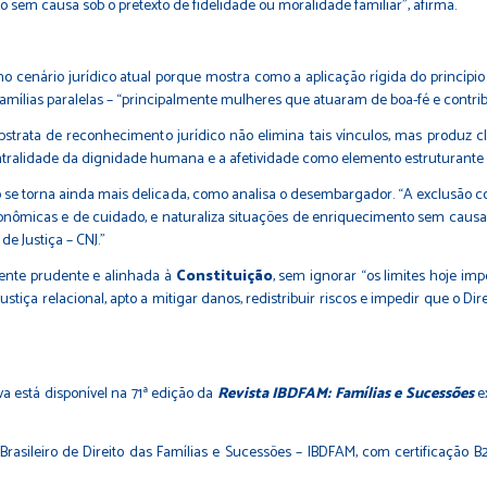
to sem causa sob o pretexto de fidelidade ou moralidade familiar”, afirma.
 cenário jurídico atual porque mostra como a aplicação rígida do princíp
famílias paralelas – “principalmente mulheres que atuaram de boa-fé e contri
abstrata de reconhecimento jurídico não elimina tais vínculos, mas produz c
centralidade da dignidade humana e a afetividade como elemento estruturante d
tão se torna ainda mais delicada, como analisa o desembargador. “A exclusão 
conômicas e de cuidado, e naturaliza situações de enriquecimento sem causa,
e Justiça – CNJ.”
mente prudente e alinhada à
Constituição
, sem ignorar “os limites hoje i
iça relacional, apto a mitigar danos, redistribuir riscos e impedir que o Dir
a está disponível na 71ª edição da
Revista IBDFAM: Famílias e Sucessões
ex
o Brasileiro de Direito das Famílias e Sucessões – IBDFAM, com certificaçã