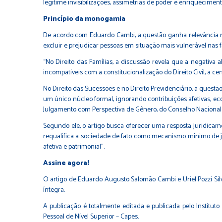
legitime invisibilizações, assimetrias de poder e enriquecimen
Princípio da monogamia
De acordo com Eduardo Cambi, a questão ganha relevância no
excluir e prejudicar pessoas em situação mais vulnerável nas 
“No Direito das Famílias, a discussão revela que a negativa 
incompatíveis com a constitucionalização do Direito Civil, a 
No Direito das Sucessões e no Direito Previdenciário, a ques
um único núcleo formal, ignorando contribuições afetivas, e
Julgamento com Perspectiva de Gênero, do Conselho Nacional d
Segundo ele, o artigo busca oferecer uma resposta juridica
requalifica a sociedade de fato como mecanismo mínimo de just
afetiva e patrimonial”.
Assine agora!
O artigo de Eduardo Augusto Salomão Cambi e Uriel Pozzi Silv
íntegra.
A publicação é totalmente editada e publicada pelo Institut
Pessoal de Nível Superior – Capes.