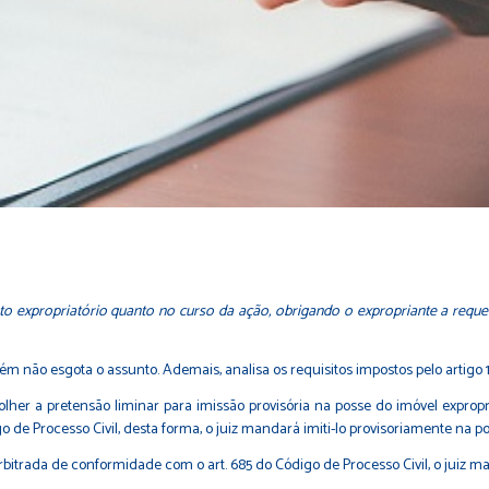
to expropriatório quanto no curso da ação, obrigando o expropriante a reque
m não esgota o assunto. Ademais, analisa os requisitos impostos pelo artigo 15,
colher a pretensão liminar para imissão provisória na posse do imóvel exprop
e Processo Civil, desta forma, o juiz mandará imiti-lo provisoriamente na pos
 arbitrada de conformidade com o art. 685 do Código de Processo Civil, o juiz m