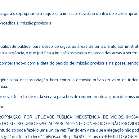
igará o expropriante a requerer a imissão provisória dentro do prazo improrro
oncedida a imissão provisória.
tilidade pública, para desapropriação, as áreas de terras, é ato administr
 a urgência, o que justifica a imissão provisória da posse das áreas a serem 
, comparando-o com a data do pedido de imissão provisória na posse, sendo 
ência na desapropriação, bem como, o depósito prévio do valor da indeni
ncia.
novo Decreto, de nada servirá para fins de requerimento ao juízo de imissão 
ça:
PROPRIAÇÃO POR UTILIDADE PÚBLICA. INEXISTÊNCIA DE VÍCIOS. IM
TF. RECURSO ESPECIAL PARCIALMENTE CONHECIDO E NÃO PROVIDO. DECISÃO
ntudo, só pode fazê-lo uma única vez. Tendo em vista que a alegação não pod
art. 15, § 2° do Decreto-lei n° 3.365/1941. (REsp 1847871 - Ministro BENEDITO 