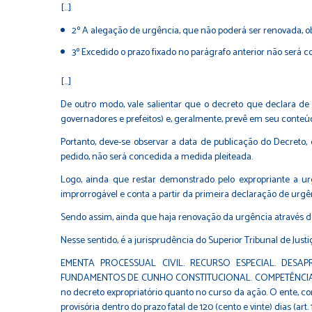
[...]
2º A alegação de urgência, que não poderá ser renovada, obr
3º Excedido o prazo fixado no parágrafo anterior não será c
[...]
De outro modo, vale salientar que o decreto que declara de u
governadores e prefeitos) e, geralmente, prevê em seu conteúdo
Portanto, deve-se observar a data de publicação do Decreto
pedido, não será concedida a medida pleiteada.
Logo, ainda que restar demonstrado pelo expropriante a urg
improrrogável e conta a partir da primeira declaração de urgê
Sendo assim, ainda que haja renovação da urgência através de 
Nesse sentido, é a jurisprudência do Superior Tribunal de Justi
EMENTA PROCESSUAL CIVIL. RECURSO ESPECIAL. DESA
FUNDAMENTOS DE CUNHO CONSTITUCIONAL. COMPETÊNCIA DO S
no decreto expropriatório quanto no curso da ação. O ente, co
provisória dentro do prazo fatal de 120 (cento e vinte) dias (