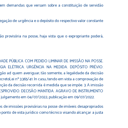
o em demandas que versam sobre a constituição de servidão
egação de urgência e o depósito do respectivo valor constante
o provisória na posse, haja vista que o expropriante poderá,
DE PÚBLICA COM PEDIDO LIMINAR DE IMISSÃO NA POSSE.
A ELÉTRICA. URGÊNCIA NA MEDIDA. DEPÓSITO PRÉVIO.
ão ad quem averiguar, tão somente, a legalidade da decisão
cretoLei nº 3.365/41. In casu, tendo em vista a comprovação de
enção da decisão recorrida é medida que se impõe. 3. A imissão
O E DESPROVIDO. DECISÃO MANTIDA. AGRAVO DE INSTRUMENTO
L, julgamento em 04/07/2022, publicação em 09/07/2022.
s de imissões provisórias na posse de imóveis desapropriados
 ponto de vista jurídico como técnico visando alcançar a justa