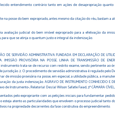
valecido entendimento contrário tanto em ações de desapropriação quant
nte na posse do bem expropriado, antes mesmo da citação do réu, bastam a al
a avaliação judicial do bem imóvel expropriado para a efetivação da imissã
para que se atinja o quantum justo e integral da indenização.
ÃO DE SERVIDÃO ADMINISTRATIVA FUNDADA EM DECLARAÇÃO DE UTILIDA
 IMISSÃO PROVISÓRIA NA POSSE. LINHA DE TRANSMISSÃO DE ENERGI
trumento trata-se de recurso com restrito exame, sendo pertinente ao órg
jurisdição. 2. O procedimento de servidão administrativa é regulado pelo De
nar de imissão provisória na posse, em especial, a utilidade pública, a manut
rior apuração da justa indenização. AGRAVO DE INSTRUMENTO CONHECID
e Instrumento-, Relator(a): Des.(a) Wilson Safatle Faiad, 3ª CÂMARA CÍVE
sentados pelo expropriante com as petições iniciais para fundamentar pedido
o esteja atento as particularidades que envolvem o processo judicial tanto do
tivos na propriedade decorrentes da fase construtiva do empreendimento.