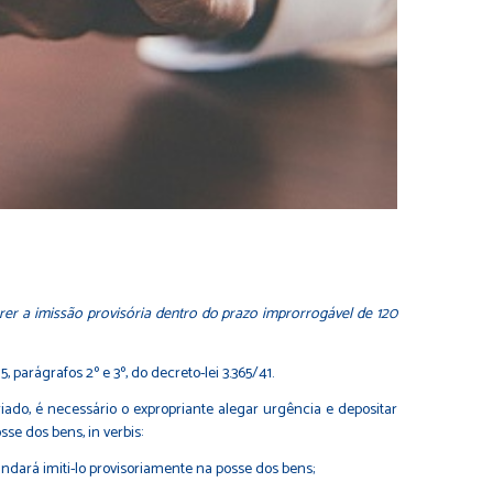
rer a imissão provisória dentro do prazo improrrogável de 120
 parágrafos 2º e 3º, do decreto-lei 3.365/41.
riado, é necessário o expropriante alegar urgência e depositar
se dos bens, in verbis:
andará imiti-lo provisoriamente na posse dos bens;