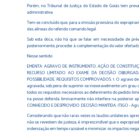
Porém, no Tribunal de Justiça do Estado de Goiás tem pre
administrativa.
Tem-se concluído que, para a imissão provisória do expropria
das alíneas do referido comando legal.
Sob esta ótica, não há que se falar em necessidade de prévi
posteriormente, proceder à complementação do valor ofertado, 
Nesse sentido:
EMENTA: AGRAVO DE INSTRUMENTO. AÇÃO DE CONSTITUIÇ
RECURSO LIMITADO AO EXAME DA DECISÃO OBJURGADA.
POSSIBILIDADE. REQUISITOS COMPROVADOS. 1. O agravo de ins
agravada, sob pena de suprimir-se inexoravelmente um grau de 
todos os requisitos necessários ao deferimento do pedido limi
na posse deferida liminarmente não interfere na poste
CONHECIDO E DESPROVIDO. DECISÃO MANTIDA. (TJGO - Agravo d
Considerando que não raras vezes os laudos unilaterais apre
não se revestem de justeza, é imprescindível que o expropriad
indenização em tempo razoável e minimizar os impactos nega