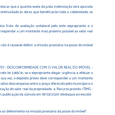
 destacar que a quantia exata da justa indenização será apurada
ontinuidade às obras que beneficiarão toda a coletividade, se
zo fruto de avaliação unilateral pelo ente expropriante e o
corresponder a um montante mais próximo possível ao valor real
não é razoável deferir a imissão provisória na posse do imóvel
ÉVIO - DESCONFORMIDADE COM O VALOR REAL DO IMÓVEL -
ei 3.365/41, se o expropriante alegar urgência, e efetuar o
Por sua vez, o depósito prévio deve corresponder a um montante
ficativo descompasso entre o preço oferecido pelo município e o
ração do valor real da propriedade. 4. Recurso provido. (TJMG -
1, publicação da súmula em 18/03/2021) (destaque acrescido)
via ao deferimento na imissão provisória da posse do imóvel".