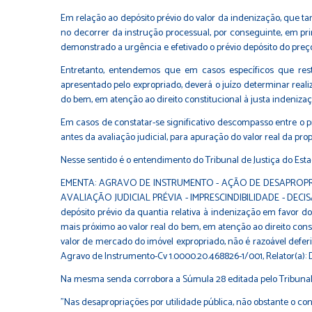
Em relação ao depósito prévio do valor da indenização, que tam
no decorrer da instrução processual, por conseguinte, em pri
demonstrado a urgência e efetivado o prévio depósito do preço,
Entretanto, entendemos que em casos específicos que restar
apresentado pelo expropriado, deverá o juízo determinar reali
do bem, em atenção ao direito constitucional à justa indenizaç
Em casos de constatar-se significativo descompasso entre o pr
antes da avaliação judicial, para apuração do valor real da pro
Nesse sentido é o entendimento do Tribunal de Justiça do Esta
EMENTA: AGRAVO DE INSTRUMENTO - AÇÃO DE DESAPROPRI
AVALIAÇÃO JUDICIAL PRÉVIA - IMPRESCINDIBILIDADE - DECISÃO 
depósito prévio da quantia relativa à indenização em favor do
mais próximo ao valor real do bem, em atenção ao direito const
valor de mercado do imóvel expropriado, não é razoável deferir
Agravo de Instrumento-Cv 1.0000.20.468826-1/001, Relator(a)
Na mesma senda corrobora a Súmula 28 editada pelo Tribunal 
"Nas desapropriações por utilidade pública, não obstante o conti