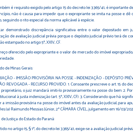
bém é requisito exigido pelo artigo 15 do decreto lei 3.365/41, é importante
ncípio, não é causa para impedir que o expropriante se imita na posse e dê c
 seguindo o rito especial da norma aplicável à espécie.
 demonstrado discrepância significativa entre o valor depositado em juí
zação de avaliação judicial prévia porque o depósito judicial prévio terá de 
ão estampado no artigo 5º, XXIV, CF.
eço oferecido pelo expropriante e o valor de mercado do imóvel expropriado, 
priedade.
do de Minas Gerais:
AÇÃO - IMISSÃO PROVISÓRIA NA POSSE - INDENIZAÇÃO - DEPÓSITO PR
REVOGADA - RECURSO PROVIDO. 1. Consoante prescreve o art. 15 do decreto l
 proprietário, o juiz mandará imiti-lo provisoriamente na posse do bem. 2. 
itucional à justa indenização (art. 5º, XXIV, CF). 3. Considerando que há signi
 a imissão provisória na posse do imóvel antes da avaliação judicial, para apu
: Des.(a) Raimundo Messias Júnior, 2ª CÂMARA CÍVEL, julgamento em 16/03/202
de Justiça do Estado do Paraná:
do no artigo 15, § 1º, do decreto-lei 3.365/41, exige-se a avaliação judicial pré