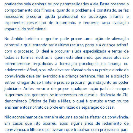
praticados pela genitora ou por parentes ligados a ela. Basta observar o
comportamento dos filhos e, quando o problema é constatado, se faz
necessário procurar ajuda profissional de psicólogos infantis e
experientes neste tipo de tratamento, e requerer uma avaliação
imparcial do profissional.
No âmbito Jurídico, o genitor pode propor uma ação de alienação
parental, a qual entendo ser o último recurso, porque a criança sofrerá
com o processo. O ideal é procurar ajuda especializada e tentar de
todas as formas mostrar, a quem está alienando, que esses atos são
extremamente prejudiciais a formação psicológica da criança ou
adolescente. Afinal, o pai não deve ser afastado da sua prole, o direito de
convivência deve ser exercido e a criança pertence. Mas, se a situação
estiver chegando ao limite, é preciso procurar guarida junto ao poder
judiciário. Antes mesmo de propor qualquer ação judicial, sempre
sugerimos aos genitores se inscreverem no curso a distância do CNJ
denominado Oficina de Pais e Mães, o qual é gratuito e traz muitos
ensinamentos no trato da prole em razão da separação do casal.
Não aconselhamos de maneira alguma ao pai se afastar da convivência.
Em casos que isto ocorreu, após alguns anos de isolamento de
convivência, o filho e o pai tiveram que trabalhar com profissional para