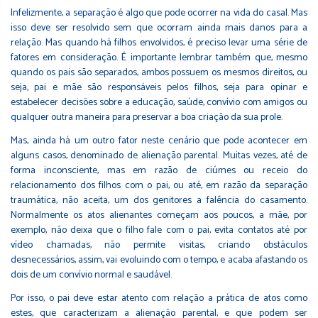
Infelizmente, a separação é algo que pode ocorrer na vida do casal. Mas
isso deve ser resolvido sem que ocorram ainda mais danos para a
relação. Mas quando há filhos envolvidos, é preciso levar uma série de
fatores em consideração. É importante lembrar também que, mesmo
quando os pais são separados, ambos possuem os mesmos direitos, ou
seja, pai e mãe são responsáveis pelos filhos, seja para opinar e
estabelecer decisões sobre a educação, saúde, convívio com amigos ou
qualquer outra maneira para preservar a boa criação da sua prole.
Mas, ainda há um outro fator neste cenário que pode acontecer em
alguns casos, denominado de alienação parental. Muitas vezes, até de
forma inconsciente, mas em razão de ciúmes ou receio do
relacionamento dos filhos com o pai, ou até, em razão da separação
traumática, não aceita, um dos genitores a falência do casamento.
Normalmente os atos alienantes começam aos poucos, a mãe, por
exemplo, não deixa que o filho fale com o pai, evita contatos até por
vídeo chamadas, não permite visitas, criando obstáculos
desnecessários, assim, vai evoluindo com o tempo, e acaba afastando os
dois de um convívio normal e saudável.
Por isso, o pai deve estar atento com relação a prática de atos como
estes, que caracterizam a alienação parental, e que podem ser