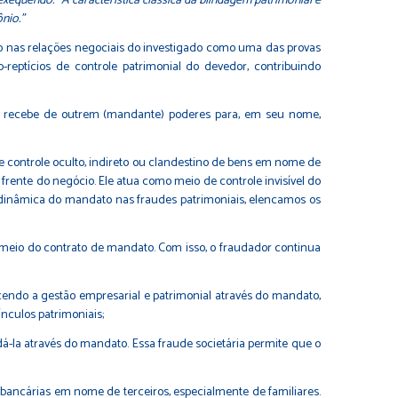
 exequendo. “A característica clássica da blindagem patrimonial é
nio.”
to nas relações negociais do investigado como uma das provas
reptícios de controle patrimonial do devedor, contribuindo
a) recebe de outrem (mandante) poderes para, em seu nome,
 controle oculto, indireto ou clandestino de bens em nome de
 frente do negócio. Ele atua como meio de controle invisível do
 dinâmica do mandato nas fraudes patrimoniais, elencamos os
io do contrato de mandato. Com isso, o fraudador continua
cendo a gestão empresarial e patrimonial através do mandato,
ínculos patrimoniais;
-la através do mandato. Essa fraude societária permite que o
bancárias em nome de terceiros, especialmente de familiares.