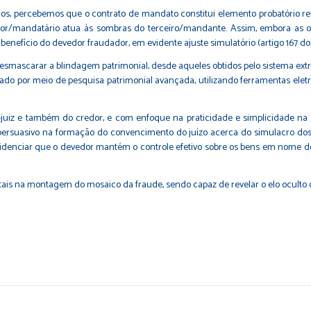
dos, percebemos que o contrato de mandato constitui elemento probatório rev
r/mandatário atua às sombras do terceiro/mandante. Assim, embora as op
 benefício do devedor fraudador, em evidente ajuste simulatório (artigo 167 do
mascarar a blindagem patrimonial, desde aqueles obtidos pelo sistema extraj
tigado por meio de pesquisa patrimonial avançada, utilizando ferramentas elet
o-juiz e também do credor, e com enfoque na praticidade e simplicidade na
persuasivo na formação do convencimento do juízo acerca do simulacro dos 
evidenciar que o devedor mantém o controle efetivo sobre os bens em nome d
s na montagem do mosaico da fraude, sendo capaz de revelar o elo oculto d