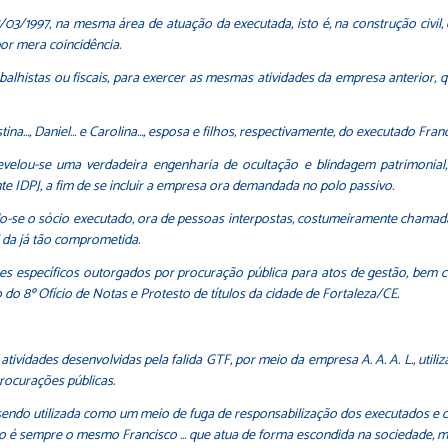
17/03/1997, na mesma área de atuação da executada, isto é, na construção civi
or mera coincidência.
trabalhistas ou fiscais, para exercer as mesmas atividades da empresa anterior
…, Daniel… e Carolina…, esposa e filhos, respectivamente, do executado Franci
evelou-se uma verdadeira engenharia de ocultação e blindagem patrimonial
e IDPJ, a fim de se incluir a empresa ora demandada no polo passivo.
do-se o sócio executado, ora de pessoas interpostas, costumeiramente chamadas
l da já tão comprometida.
es específicos outorgados por procuração pública para atos de gestão, bem
o do 8º Ofício de Notas e Protesto de títulos da cidade de Fortaleza/CE.
atividades desenvolvidas pela falida GTF, por meio da empresa A. A. A. L., utili
rocurações públicas.
sendo utilizada como um meio de fuga de responsabilização dos executados e
elo é sempre o mesmo Francisco … que atua de forma escondida na sociedade, 