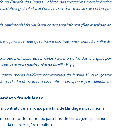
o na Estrada dos Índios … objeto das sucessivas transferências
l (Infoseg …), eleitoral (Siel…) e bancário (extrato de endereços
cia patrimonial fraudulenta, consoante informações extraídas do
sócios para as holdings patrimoniais, tudo com vistas à ocultação
a administração dos imóveis rurais o sr. Alcides …, o qual, por
odo o acervo patrimonial da família V. […].
 como meras holdings patrimoniais da família V., cujo gestor
e renda, tendo sido criadas e utilizadas apenas para blindar os
 mandato fraudulento
um contrato de mandato para fins de blindagem patrimonial.
um contrato de mandato, para fins de blindagem patrimonial,
izada na execução trabalhista.