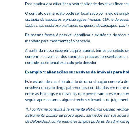
Essa prática visa dificultar a rastreabilidade dos ativos finan
O contrato de mandato pode ser localizado por meio de simple
consulta de escrituras e procurações (módulo CEP) é de acesso
dados mais poderosa e eficiente na quebra de blindagem patrim
Da mesma forma, é possível identificar a existência de procu
mandato para movimentação bancária.
A partir da nossa experiência profissional, temos percebido 
conforme se verifica dos exemplos práticos apresentados a 
controle patrimonial exercido pelo devedor.
Exemplo 1: alienações sucessivas de imóveis para h
Este estudo de caso foi extraído de uma situação concreta de
envolveu duas holdings patrimoniais constituídas em nome d
entre as holdings e o devedor, que permitiram a este manter
seguir, apresentamos alguns trechos relevantes do julgament
“[…] conforme consulta à ferramenta eletrônica Censec, verific
instrumento público de procuração…, assinados por sua sócia 
de Delourdes…), conferindo-lhes amplos poderes de administração