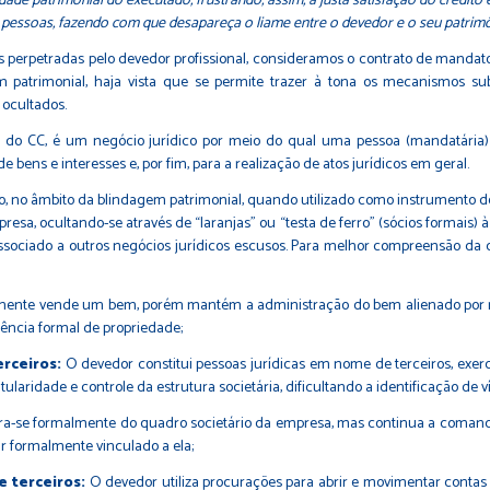
dade patrimonial do executado, frustrando, assim, a justa satisfação do crédito
as pessoas, fazendo com que desapareça o liame entre o devedor e o seu patrimô
ais perpetradas pelo devedor profissional, consideramos o contrato de manda
 patrimonial, haja vista que se permite trazer à tona os mecanismos sub-
 ocultados.
661 do CC, é um negócio jurídico por meio do qual uma pessoa (mandatári
e bens e interesses e, por fim, para a realização de atos jurídicos em geral.
 no âmbito da blindagem patrimonial, quando utilizado como instrumento de
esa, ocultando-se através de “laranjas” ou “testa de ferro” (sócios formais) à
sociado a outros negócios jurídicos escusos. Para melhor compreensão da
ente vende um bem, porém mantém a administração do bem alienado por me
rência formal de propriedade;
rceiros:
O devedor constitui pessoas jurídicas em nome de terceiros, exer
ularidade e controle da estrutura societária, dificultando a identificação de v
ra-se formalmente do quadro societário da empresa, mas continua a comandá
r formalmente vinculado a ela;
 terceiros:
O devedor utiliza procurações para abrir e movimentar contas 