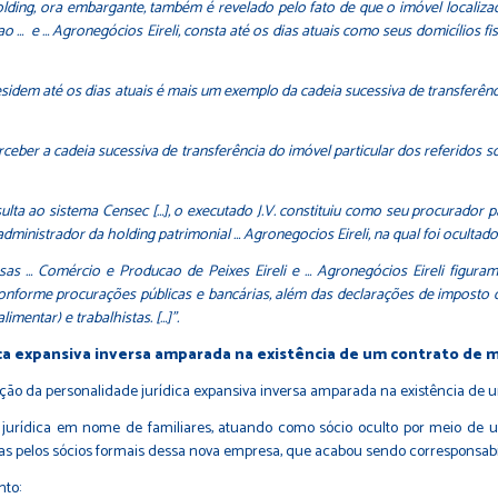
ding, ora embargante, também é revelado pelo fato de que o imóvel localizad
… e … Agronegócios Eireli, consta até os dias atuais como seus domicílios fisca
sidem até os dias atuais é mais um exemplo da cadeia sucessiva de transferên
erceber a cadeia sucessiva de transferência do imóvel particular dos referidos 
lta ao sistema Censec […], o executado J.V. constituiu como seu procurador par
nistrador da holding patrimonial … Agronegocios Eireli, na qual foi ocultado t
as … Comércio e Producao de Peixes Eireli e … Agronegócios Eireli figuram
V. conforme procurações públicas e bancárias, além das declarações de imposto d
imentar) e trabalhistas. […]”
.
ica expansiva inversa amparada na existência de um contrato de
ção da personalidade jurídica expansiva inversa amparada na existência de 
 jurídica em nome de familiares, atuando como sócio oculto por meio de 
 pelos sócios formais dessa nova empresa, que acabou sendo corresponsabil
nto: