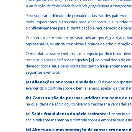
consequente constrição judicial, visando esvaziar a responsabili
a atribuição da titularidade formal da propriedade a interpost
Para superar a dificuldade probatória das fraudes patrimoni
mais impactantes e robustas para desconstruir a blindagem
significativamente para a identificação e recuperação de bens
O contrato de mandato, previsto nos artigos 653 a 656 e 
representá-la, ou ainda com vistas à prática de administração d
O mandato assume contornos de negócio jurídico fraudulento,
terceiro, ou para gestão de negócios
[2]
pelo real dono da empr
devedor sobre seus bens ocultados, sendo frequentemente as
seguintes exemplos:
(a) Alienações onerosas simuladas:
O devedor supostam
exercendo o controle sobre o bem alienado, apesar da transfe
(b) Constituição de pessoas jurídicas em nome de te
na qualidade de sócio oculto, visando mascarar a verdadeira tit
(c) Saída fraudulenta do sócio retirante:
Um sócio reti
sócio retirante mantenha o controle sobre a empresa sem esta
(d) Abertura e movimentação de contas em nome de