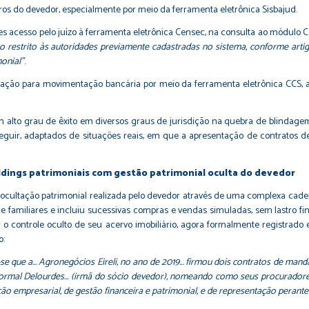
ceiros do devedor, especialmente por meio da ferramenta eletrônica Sisbajud.
s acesso pelo juízo à ferramenta eletrônica Censec, na consulta ao módulo C
 restrito às autoridades previamente cadastradas no sistema, conforme artig
onial”
.
ração para movimentação bancária por meio da ferramenta eletrônica CCS, at
um alto grau de êxito em diversos graus de jurisdição na quebra de blindage
seguir, adaptados de situações reais, em que a apresentação de contratos 
oldings patrimoniais com gestão patrimonial oculta do devedor
 ocultação patrimonial realizada pelo devedor através de uma complexa cade
e familiares e incluiu sucessivas compras e vendas simuladas, sem lastro f
 o controle oculto de seu acervo imobiliário, agora formalmente registrado 
o:
a-se que a… Agronegócios Eireli, no ano de 2019… firmou dois contratos de manda
formal Delourdes… (irmã do sócio devedor), nomeando como seus procuradores
 empresarial, de gestão financeira e patrimonial, e de representação perante a