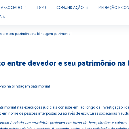
 ASSOCIADO
LGPD
COMUNICAÇÃO
MEDIAÇÃO E CON
AIS
evedor e seu patrimônio na blindagem patrimonial
to entre devedor e seu patrimônio na
monial nas execuções judiciais consiste em, ao longo da investigação, iden
em nome de pessoas interpostas ou através de estruturas societárias fraudu
onial é criado um envoltório protetivo em torno de bens, direitos e valores d