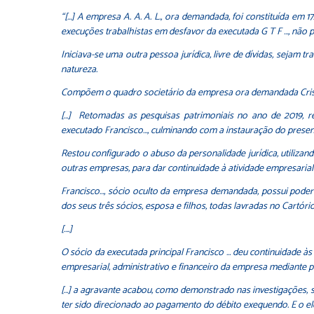
“[…] A empresa A. A. A. L., ora demandada, foi constituída em 
execuções trabalhistas em desfavor da executada G T F …, não p
Iniciava-se uma outra pessoa jurídica, livre de dívidas, sejam 
natureza.
Compõem o quadro societário da empresa ora demandada Cristina
[…] Retomadas as pesquisas patrimoniais no ano de 2019, r
executado Francisco…, culminando com a instauração do present
Restou configurado o abuso da personalidade jurídica, utilizan
outras empresas, para dar continuidade à atividade empresaria
Francisco…, sócio oculto da empresa demandada, possui poder
dos seus três sócios, esposa e filhos, todas lavradas no Cartóri
[….]
O sócio da executada principal Francisco … deu continuidade às 
empresarial, administrativo e financeiro da empresa mediante p
[…] a agravante acabou, como demonstrado nas investigações, 
ter sido direcionado ao pagamento do débito exequendo. E o 