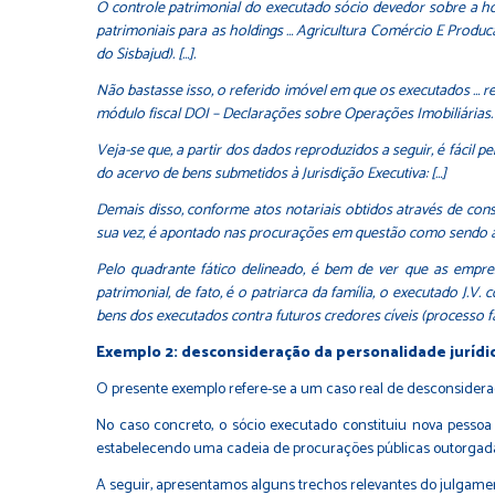
O controle patrimonial do executado sócio devedor sobre a hol
patrimoniais para as holdings … Agricultura Comércio E Producao 
do Sisbajud). […].
Não bastasse isso, o referido imóvel em que os executados … re
módulo fiscal DOI – Declarações sobre Operações Imobiliárias.
Veja-se que, a partir dos dados reproduzidos a seguir, é fácil p
do acervo de bens submetidos à Jurisdição Executiva: […]
Demais disso, conforme atos notariais obtidos através de consu
sua vez, é apontado nas procurações em questão como sendo admi
Pelo quadrante fático delineado, é bem de ver que as empres
patrimonial, de fato, é o patriarca da família, o executado J.
bens dos executados contra futuros credores cíveis (processo fal
Exemplo 2: desconsideração da personalidade juríd
O presente exemplo refere-se a um caso real de desconsidera
No caso concreto, o sócio executado constituiu nova pessoa
estabelecendo uma cadeia de procurações públicas outorgadas
A seguir, apresentamos alguns trechos relevantes do julgame