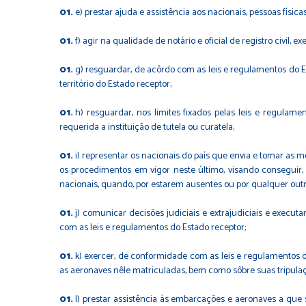
e) prestar ajuda e assistência aos nacionais, pessoas física
f) agir na qualidade de notário e oficial de registro civil
g) resguardar, de acôrdo com as leis e regulamentos do Es
território do Estado receptor;
h) resguardar, nos limites fixados pelas leis e regulam
requerida a instituição de tutela ou curatela;
i) representar os nacionais do país que envia e tomar as 
os procedimentos em vigor neste último, visando conseguir,
nacionais, quando, por estarem ausentes ou por qualquer out
j) comunicar decisões judiciais e extrajudiciais e execu
com as leis e regulamentos do Estado receptor;
k) exercer, de conformidade com as leis e regulamentos 
as aeronaves nêle matriculadas, bem como sôbre suas tripulaç
l) prestar assistência às embarcações e aeronaves a que