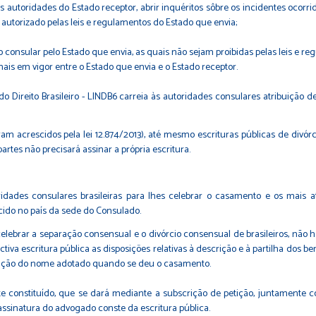
utoridades do Estado receptor, abrir inquéritos sôbre os incidentes ocorrido
e autorizado pelas leis e regulamentos do Estado que envia;
 consular pelo Estado que envia, as quais não sejam proibidas pelas leis e re
ais em vigor entre o Estado que envia e o Estado receptor.
 Direito Brasileiro - LINDB6 carreia às autoridades consulares atribuição de 
foram acrescidos pela lei 12.874/2013), até mesmo escrituras públicas de div
artes não precisará assinar a própria escritura.
ridades consulares brasileiras para lhes celebrar o casamento e os mais ato
scido no país da sede do Consulado.
elebrar a separação consensual e o divórcio consensual de brasileiros, não
tiva escritura pública as disposições relativas à descrição e à partilha dos 
enção do nome adotado quando se deu o casamento.
te constituído, que se dará mediante a subscrição de petição, juntamente
assinatura do advogado conste da escritura pública.