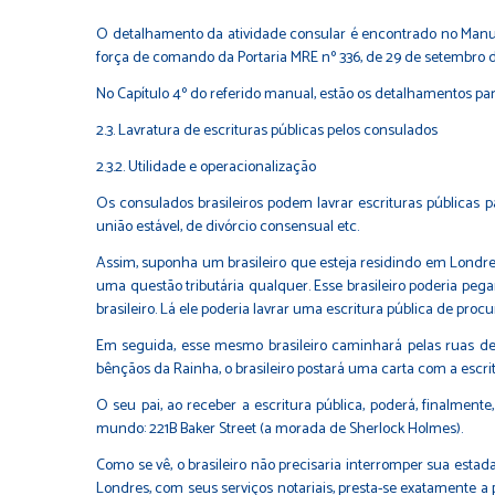
O detalhamento da atividade consular é encontrado no Manual 
força de comando da Portaria MRE nº 336, de 29 de setembro 
No Capítulo 4º do referido manual, estão os detalhamentos para a
2.3. Lavratura de escrituras públicas pelos consulados
2.3.2. Utilidade e operacionalização
Os consulados brasileiros podem lavrar escrituras públicas p
união estável, de divórcio consensual etc.
Assim, suponha um brasileiro que esteja residindo em Londres 
uma questão tributária qualquer. Esse brasileiro poderia pega
brasileiro. Lá ele poderia lavrar uma escritura pública de proc
Em seguida, esse mesmo brasileiro caminhará pelas ruas de
bênçãos da Rainha, o brasileiro postará uma carta com a escritu
O seu pai, ao receber a escritura pública, poderá, finalmen
mundo: 221B Baker Street (a morada de Sherlock Holmes).
Como se vê, o brasileiro não precisaria interromper sua estada
Londres, com seus serviços notariais, presta-se exatamente a 