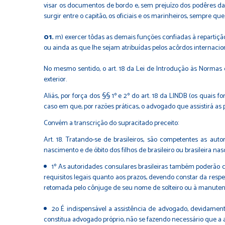
visar os documentos de bordo e, sem prejuízo dos podêres das a
surgir entre o capitão, os oficiais e os marinheiros, sempre qu
m) exercer tôdas as demais funções confiadas à repartição
ou ainda as que lhe sejam atribuídas pelos acôrdos internacion
No mesmo sentido, o art. 18 da Lei de Introdução às Normas do
exterior.
Aliás, por força dos §§ 1º e 2º do art. 18 da LINDB (os quais 
caso em que, por razões práticas, o advogado que assistirá as p
Convém a transcrição do supracitado preceito:
Art. 18. Tratando-se de brasileiros, são competentes as auto
nascimento e de óbito dos filhos de brasileiro ou brasileira na
1º As autoridades consulares brasileiras também poderão c
requisitos legais quanto aos prazos, devendo constar da respec
retomada pelo cônjuge de seu nome de solteiro ou à manut
2o É indispensável a assistência de advogado, devidamen
constitua advogado próprio, não se fazendo necessário que a 