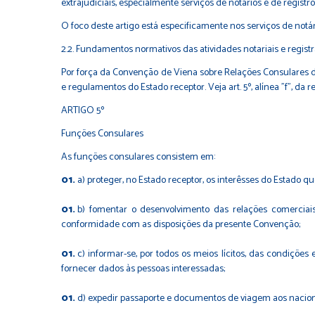
extrajudiciais, especialmente serviços de notários e de registro
O foco deste artigo está especificamente nos serviços de notá
2.2. Fundamentos normativos das atividades notariais e regist
Por força da Convenção de Viena sobre Relações Consulares de 1
e regulamentos do Estado receptor. Veja art. 5º, alínea "f", da 
ARTIGO 5º
Funções Consulares
As funções consulares consistem em:
a) proteger, no Estado receptor, os interêsses do Estado que
b) fomentar o desenvolvimento das relações comerciais,
conformidade com as disposições da presente Convenção;
c) informar-se, por todos os meios lícitos, das condições
fornecer dados às pessoas interessadas;
d) expedir passaporte e documentos de viagem aos naciona