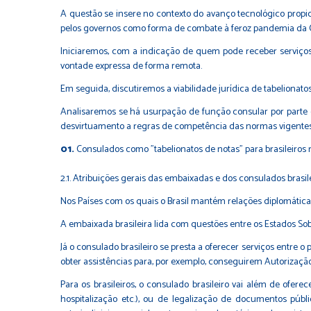
A questão se insere no contexto do avanço tecnológico propi
pelos governos como forma de combate à feroz pandemia da Cov
Iniciaremos, com a indicação de quem pode receber serviços 
vontade expressa de forma remota.
Em seguida, discutiremos a viabilidade jurídica de tabelionato
Analisaremos se há usurpação de função consular por parte de 
desvirtuamento a regras de competência das normas vigentes 
Consulados como "tabelionatos de notas" para brasileiros r
2.1. Atribuições gerais das embaixadas e dos consulados brasil
Nos Países com os quais o Brasil mantém relações diplomáticas
A embaixada brasileira lida com questões entre os Estados Sober
Já o consulado brasileiro se presta a oferecer serviços entre o 
obter assistências para, por exemplo, conseguirem Autorizaçã
Para os brasileiros, o consulado brasileiro vai além de ofer
hospitalização etc.), ou de legalização de documentos públ