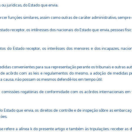
s ou jurídicas, do Estado que envia;
, exercer funções similares, assim como outras de caráter administrativo, semp
tado receptor, os intêresses dos nacionais do Estado que envia, pessoas físic
entos do Estado receptor, os interêsses dos menores e dos incapazes, nacio
medidas convenientes para sua representação perante os tribunais e outras a
 de acôrdo com as leis e regulamentos do mesmo, a adoção de medidas prov
ra causa, não possam os mesmos defendê-los em tempo útil;
tar comissões rogatórias de conformidade com os acôrdos internacionais em 
do Estado que envia, os direitos de contrôle e de inspeção sôbre as embarca
ões;
 se refere a alínea k do presente artigo e também às tripulações; receber a