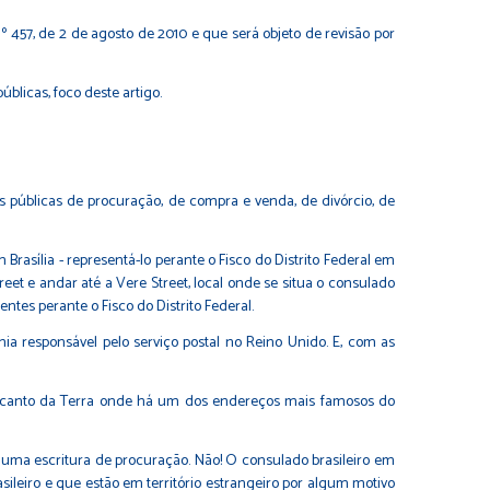
 457, de 2 de agosto de 2010 e que será objeto de revisão por
úblicas, foco deste artigo.
as públicas de procuração, de compra e venda, de divórcio, de
rasília - representá-lo perante o Fisco do Distrito Federal em
eet e andar até a Vere Street, local onde se situa o consulado
ntes perante o Fisco do Distrito Federal.
 responsável pelo serviço postal no Reino Unido. E, com as
 o encanto da Terra onde há um dos endereços mais famosos do
rar uma escritura de procuração. Não! O consulado brasileiro em
sileiro e que estão em território estrangeiro por algum motivo