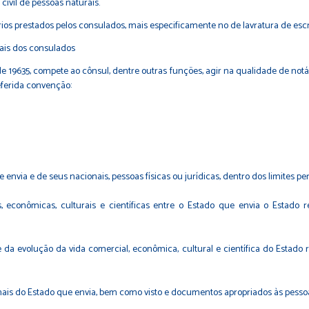
 civil de pessoas naturais.
rios prestados pelos consulados, mais especificamente no de lavratura de escr
rais dos consulados
9635, compete ao cônsul, dentre outras funções, agir na qualidade de notário
referida convenção:
 envia e de seus nacionais, pessoas físicas ou jurídicas, dentro dos limites per
 econômicas, culturais e científicas entre o Estado que envia o Estado r
 e da evolução da vida comercial, econômica, cultural e científica do Estado
is do Estado que envia, bem como visto e documentos apropriados às pessoas