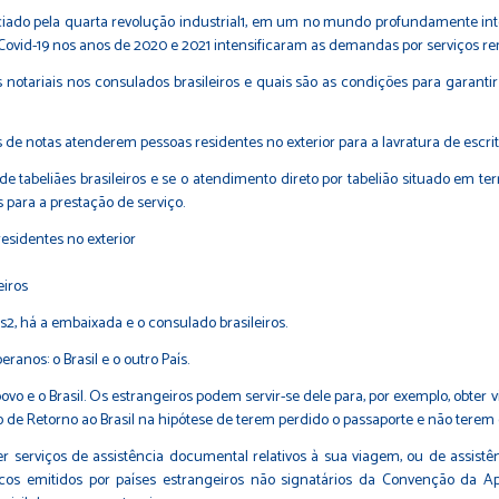
ciado pela quarta revolução industrial1, em um no mundo profundamente int
id-19 nos anos de 2020 e 2021 intensificaram as demandas por serviços remot
notariais nos consulados brasileiros e quais são as condições para garant
s de notas atenderem pessoas residentes no exterior para a lavratura de escri
tabeliães brasileiros e se o atendimento direto por tabelião situado em terr
para a prestação de serviço.
esidentes no exterior
eiros
2, há a embaixada e o consulado brasileiros.
anos: o Brasil e o outro País.
povo e o Brasil. Os estrangeiros podem servir-se dele para, por exemplo, obter vi
o de Retorno ao Brasil na hipótese de terem perdido o passaporte e não tere
ecer serviços de assistência documental relativos à sua viagem, ou de assis
icos emitidos por países estrangeiros não signatários da Convenção da Ap