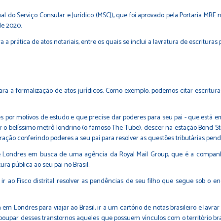
do Serviço Consular e Jurídico (MSCJ), que foi aprovado pela Portaria MRE nº
de 2020.
 prática de atos notariais, entre os quais se inclui a lavratura de escrituras p
ara a formalização de atos jurídicos. Como exemplo, podemos citar escritur
por motivos de estudo e que precise dar poderes para seu pai - que está em B
r o belíssimo metrô londrino (o famoso The Tube), descer na estação Bond Str
uração conferindo poderes a seu pai para resolver as questões tributárias pende
 Londres em busca de uma agência da Royal Mail Group, que é a companhia
ra pública ao seu pai no Brasil.
te, ir ao Fisco distrital resolver as pendências de seu filho que segue sob
 em Londres para viajar ao Brasil, ir a um cartório de notas brasileiro e lav
poupar desses transtornos aqueles que possuem vínculos com o território bra