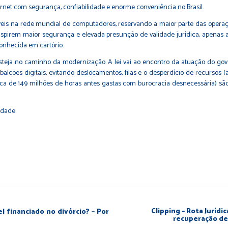
ternet com segurança, confiabilidade e enorme conveniência no Brasil.
síveis na rede mundial de computadores, reservando a maior parte das operaç
spirem maior segurança e elevada presunção de validade jurídica, apenas a a
onhecida em cartório.
steja no caminho da modernização. A lei vai ao encontro da atuação do gover
lcões digitais, evitando deslocamentos, filas e o desperdício de recursos 
erca de 149 milhões de horas antes gastas com burocracia desnecessária) sã
edade.
Clipping – Rota Juríd
l financiado no divórcio? – Por
recuperação de