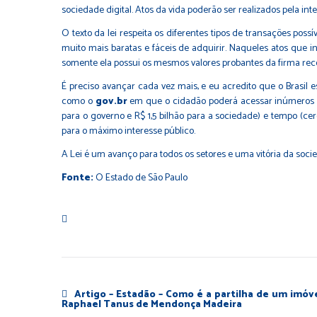
sociedade digital. Atos da vida poderão ser realizados pela in
O texto da lei respeita os diferentes tipos de transações pos
muito mais baratas e fáceis de adquirir. Naqueles atos que in
somente ela possui os mesmos valores probantes da firma rec
É preciso avançar cada vez mais, e eu acredito que o Brasil e
como o
gov.br
em que o cidadão poderá acessar inúmeros ba
para o governo e R$ 1,5 bilhão para a sociedade) e tempo (c
para o máximo interesse público.
A Lei é um avanço para todos os setores e uma vitória da soci
Fonte:
O Estado de São Paulo
Artigo – Estadão – Como é a partilha de um imóve
Raphael Tanus de Mendonça Madeira