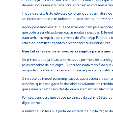
Embora seja do conhecimento de pouquíssimos, este pequeno tr
deveres sobre uma atividade lícita, acordam as vontades e del
Imagine se este trato estivesse condicionado a assinatura 
acontece sempre e com todo mundo pelo menos uma vez na vida
Agora, pensemos em tal: duas pessoas decidem pela negociaçã
que poderá ser utilizado em outras muitas investidas. Difere
trato verbal ou registro de conversa de WhatsApp. Para uma tr
está a de identificar as partes e reconhecer suas assinaturas.
Que tal se levarmos ambos os exemplos para o mund
No primeiro, que já é bastante realizado por meio de tecnolo
pelos expeditos da era digital. Burocracia nada mais é do que 
não podemos abdicar deste conjunto de regras com a justifica
Já no caso do imóvel, pelas implicações que a venda e a comp
também, que estas gozarão dos direitos advindos do referido 
que assinam os atos são, de fato, quem afirmam ser. Além dis
Por isso, considero que a recente sanção da Lei 14.063/20, q
digna de nota.
A indústria 4.0 tem sua porta de entrada na digitalização 