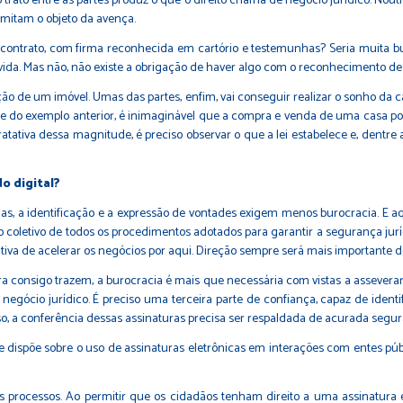
ato entre as partes produz o que o direito chama de negócio jurídico. Noutr
imitam o objeto da avença.
de contrato, com firma reconhecida em cartório e testemunhas? Seria muita 
. Mas não, não existe a obrigação de haver algo com o reconhecimento de u
o de um imóvel. Umas das partes, enfim, vai conseguir realizar o sonho da
nte do exemplo anterior, é inimaginável que a compra e venda de uma casa p
atativa dessa magnitude, é preciso observar o que a lei estabelece e, dentre 
o digital?
gias, a identificação e a expressão de vontades exigem menos burocracia. E
o coletivo de todos os procedimentos adotados para garantir a segurança jurí
tiva de acelerar os negócios por aqui. Direção sempre será mais importante d
ra consigo trazem, a burocracia é mais que necessária com vistas a assevera
negócio jurídico. É preciso uma terceira parte de confiança, capaz de ident
so, a conferência dessas assinaturas precisa ser respaldada de acurada segur
ue dispõe sobre o uso de assinaturas eletrônicas em interações com entes púb
dos processos. Ao permitir que os cidadãos tenham direito a uma assinatura