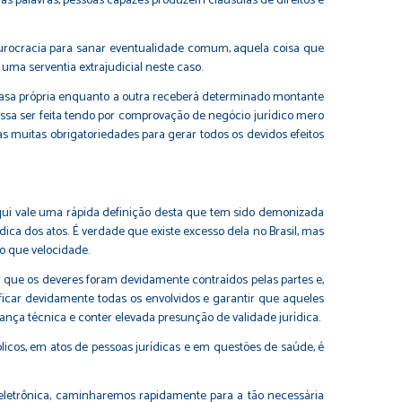
as palavras, pessoas capazes produzem cláusulas de direitos e
burocracia para sanar eventualidade comum, aquela coisa que
ma serventia extrajudicial neste caso.
 casa própria enquanto a outra receberá determinado montante
ossa ser feita tendo por comprovação de negócio jurídico mero
as muitas obrigatoriedades para gerar todos os devidos efeitos
 aqui vale uma rápida definição desta que tem sido demonizada
dica dos atos. É verdade que existe excesso dela no Brasil, mas
o que velocidade.
r que os deveres foram devidamente contraídos pelas partes e,
ificar devidamente todas os envolvidos e garantir que aqueles
ança técnica e conter elevada presunção de validade jurídica.
licos, em atos de pessoas jurídicas e em questões de saúde, é
 eletrônica, caminharemos rapidamente para a tão necessária