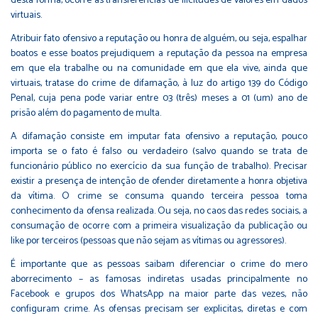
desta forma, ocorre as transferências de ilicitudes de valores em dados
virtuais.
Atribuir fato ofensivo a reputação ou honra de alguém, ou seja, espalhar
boatos e esse boatos prejudiquem a reputação da pessoa na empresa
em que ela trabalhe ou na comunidade em que ela vive, ainda que
virtuais, tratase do crime de difamação, à luz do artigo 139 do Código
Penal, cuja pena pode variar entre 03 (três) meses a 01 (um) ano de
prisão além do pagamento de multa.
A difamação consiste em imputar fata ofensivo a reputação, pouco
importa se o fato é falso ou verdadeiro (salvo quando se trata de
funcionário público no exercício da sua função de trabalho). Precisar
existir a presença de intenção de ofender diretamente a honra objetiva
da vítima. O crime se consuma quando terceira pessoa toma
conhecimento da ofensa realizada. Ou seja, no caos das redes sociais, a
consumação de ocorre com a primeira visualização da publicação ou
like por terceiros (pessoas que não sejam as vítimas ou agressores).
É importante que as pessoas saibam diferenciar o crime do mero
aborrecimento – as famosas indiretas usadas principalmente no
Facebook e grupos dos WhatsApp na maior parte das vezes, não
configuram crime. As ofensas precisam ser explicitas, diretas e com