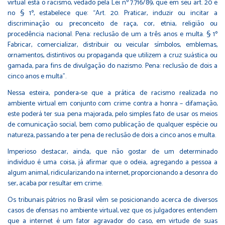
virtual está o racismo, vedado pela Lei nº 7.716/89, que em seu art. 20 e
no § 1º, estabelece que: “Art. 20. Praticar, induzir ou incitar a
discriminação ou preconceito de raça, cor, etnia, religião ou
procedência nacional. Pena: reclusão de um a três anos e multa. § 1º
Fabricar, comercializar, distribuir ou veicular símbolos, emblemas,
ornamentos, distintivos ou propaganda que utilizem a cruz suástica ou
gamada, para fins de divulgação do nazismo. Pena: reclusão de dois a
cinco anos e multa”.
Nessa esteira, pondera-se que a prática de racismo realizada no
ambiente virtual em conjunto com crime contra a honra – difamação,
este poderá ter sua pena majorada, pelo simples fato de usar os meios
de comunicação social, bem como publicação de qualquer espécie ou
natureza, passando a ter pena de reclusão de dois a cinco anos e multa.
Imperioso destacar, ainda, que não gostar de um determinado
indivíduo é uma coisa, já afirmar que o odeia, agregando a pessoa a
algum animal, ridicularizando na internet, proporcionando a desonra do
ser, acaba por resultar em crime.
Os tribunais pátrios no Brasil vêm se posicionando acerca de diversos
casos de ofensas no ambiente virtual, vez que os julgadores entendem
que a internet é um fator agravador do caso, em virtude de suas