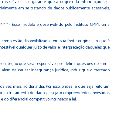
rastreáveis. Isso garante que a origem da informação seja
pecialmente em se tratando de dados publicamente acessíveis,
MM). Esse modelo é desenvolvido pelo Instituto CMMI, uma
como estão disponibilizados em sua fonte original – o que é
ontestável qualquer juízo de valor e interpretação daqueles que
reu, órgão que será responsável por definir questões de suma
e, além de causar insegurança jurídica, induz que o mercado
 vez mais no dia a dia. Por isso, o ideal é que seja feito um
o ao tratamento de dados, – seja o empreendedor, investidor,
o diferencial competitivo intrínseco a lei.