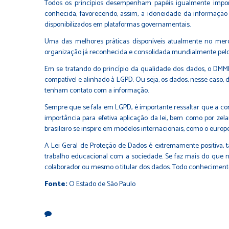
Todos os princípios desempenham papéis igualmente import
conhecida, favorecendo, assim, a idoneidade da informação p
disponibilizados em plataformas governamentais.
Uma das melhores práticas disponíveis atualmente no mer
organização já reconhecida e consolidada mundialmente pelo
Em se tratando do princípio da qualidade dos dados, o DMMM
compatível e alinhado à LGPD. Ou seja, os dados, nesse caso, d
tenham contato com a informação.
Sempre que se fala em LGPD, é importante ressaltar que a co
importância para efetiva aplicação da lei, bem como por ze
brasileiro se inspire em modelos internacionais, como o europ
A Lei Geral de Proteção de Dados é extremamente positiva, ta
trabalho educacional com a sociedade. Se faz mais do que ne
colaborador ou mesmo o titular dos dados. Todo conhecimento é
Fonte:
O Estado de São Paulo