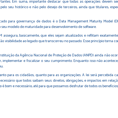
antes. Em suma, importante destacar que todas as operações devem ser 
elo seu histórico e não pelo desejo de terceiros, ainda que titulares, es
cado para governança de dados é o Data Management Maturity Model (DM
 seu modelo de maturidade para desenvolvimento de software.
 assegura, basicamente, que eles sejam atualizados e reflitam exatamente 
ão visibilidade ao legado que transcorreu no passado. Esse princípio torna c
nstituição da Agência Nacional de Proteção de Dados (ANPD) ainda não ocor
lar, implementar e fiscalizar o seu cumprimento. Enquanto isso não acontec
eu.
nto para os cidadãos, quanto para as organizações. A lei será percebida cada
cessário que todos saibam seus direitos, obrigações, e impactos em relaçã
 bom e necessário, até para que possamos desfrutar de todos os benefícios e d