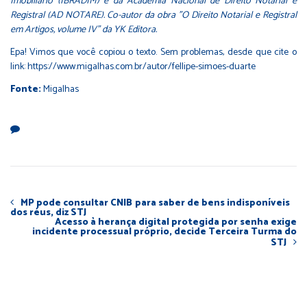
Imobiliário (IBRADIM) e da Academia Nacional de Direito Notarial e
Registral (AD NOTARE). Co-autor da obra "O Direito Notarial e Registral
em Artigos, volume IV" da YK Editora.
Epa! Vimos que você copiou o texto. Sem problemas, desde que cite o
link: https://www.migalhas.com.br/autor/fellipe-simoes-duarte
Fonte:
Migalhas
MP pode consultar CNIB para saber de bens indisponíveis
dos réus, diz STJ
Acesso à herança digital protegida por senha exige
incidente processual próprio, decide Terceira Turma do
STJ