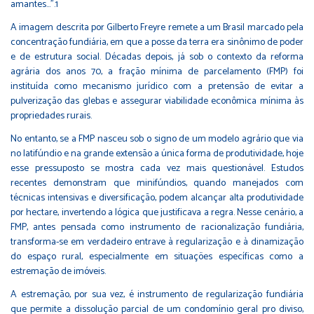
amantes...".1
A imagem descrita por Gilberto Freyre remete a um Brasil marcado pela
concentração fundiária, em que a posse da terra era sinônimo de poder
e de estrutura social. Décadas depois, já sob o contexto da reforma
agrária dos anos 70, a fração mínima de parcelamento (FMP) foi
instituída como mecanismo jurídico com a pretensão de evitar a
pulverização das glebas e assegurar viabilidade econômica mínima às
propriedades rurais.
No entanto, se a FMP nasceu sob o signo de um modelo agrário que via
no latifúndio e na grande extensão a única forma de produtividade, hoje
esse pressuposto se mostra cada vez mais questionável. Estudos
recentes demonstram que minifúndios, quando manejados com
técnicas intensivas e diversificação, podem alcançar alta produtividade
por hectare, invertendo a lógica que justificava a regra. Nesse cenário, a
FMP, antes pensada como instrumento de racionalização fundiária,
transforma-se em verdadeiro entrave à regularização e à dinamização
do espaço rural, especialmente em situações específicas como a
estremação de imóveis.
A estremação, por sua vez, é instrumento de regularização fundiária
que permite a dissolução parcial de um condomínio geral pro diviso,