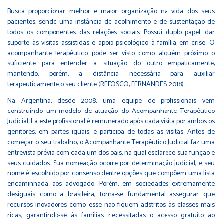
Busca proporcionar melhor e maior organização na vida dos seus
pacientes, sendo uma instância de acolhimento e de sustentação de
todos os componentes das relações sociais. Possui duplo papel: dar
suporte às visitas assistidas e apoio psicológico à família em crise. O
acompanhante terapêutico pode ser visto como alguém próximo o
suficiente para entender a situação do outro empaticamente,
mantendo, porém, a distância necessária para auxiliar
terapeuticamente o seu cliente (REFOSCO, FERNANDES, 2018).
Na Argentina, desde 2008, uma equipe de profissionais vem
construindo um modelo de atuação do Acompanhante Terapêutico
Judicial. Lá este profissional é remunerado após cada visita por ambos os
genitores, em partes iguais, e participa de todas as visitas. Antes de
começar o seu trabalho, o Acompanhante Terapêutico Judicial faz uma
entrevista prévia com cada um dos pais, na qual esclarece sua função e
seus cuidados. Sua nomeação ocorre por determinação judicial, e seu
nome é escolhido por consenso dentre opções que compõem uma lista
encaminhada aos advogado. Porém, em sociedades extremamente
desiguais como a brasileira, torna-se fundamental assegurar que
recursos inovadores como esse não fiquem adstritos às classes mais
ricas, garantindo-se às famílias necessitadas o acesso gratuito ao