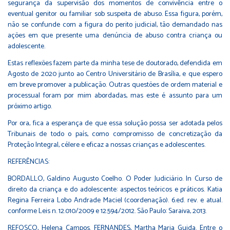
segurança da supervisão dos momentos de convivência entre o
eventual genitor ou familiar sob suspeita de abuso. Essa figura, porém,
não se confunde com a figura do perito judicial, tão demandado nas
ações em que presente uma denúncia de abuso contra criança ou
adolescente.
Estas reflexões fazem parte da minha tese de doutorado, defendida em
Agosto de 2020 junto ao Centro Universitário de Brasília, e que espero
em breve promover a publicação. Outras questões de ordem material e
processual foram por mim abordadas, mas este é assunto para um
próximo artigo.
Por ora, fica a esperança de que essa solução possa ser adotada pelos
Tribunais de todo o país, como compromisso de concretização da
Proteção Integral, célere e eficaz a nossas crianças e adolescentes.
REFERÊNCIAS:
BORDALLO, Galdino Augusto Coelho. O Poder Judiciário. In Curso de
direito da criança e do adolescente: aspectos teóricos e práticos. Katia
Regina Ferreira Lobo Andrade Maciel (coordenação). 6.ed. rev. e atual.
conforme Leis n. 12.010/2009 e 12.594/2012. São Paulo: Saraiva, 2013.
REFOSCO, Helena Campos. FERNANDES, Martha Maria Guida. Entre o