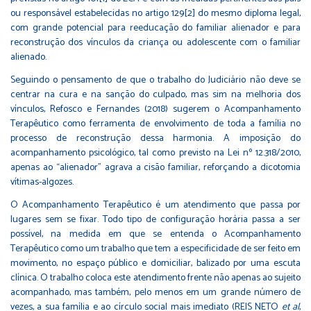
ou responsável estabelecidas no artigo 129
[2]
do mesmo diploma legal,
com grande potencial para reeducação do familiar alienador e para
reconstrução dos vínculos da criança ou adolescente com o familiar
alienado.
Seguindo o pensamento de que o trabalho do Judiciário não deve se
centrar na cura e na sanção do culpado, mas sim na melhoria dos
vínculos, Refosco e Fernandes (2018) sugerem o Acompanhamento
Terapêutico como ferramenta de envolvimento de toda a família no
processo de reconstrução dessa harmonia. A imposição do
acompanhamento psicológico, tal como previsto na Lei nº 12.318/2010,
apenas ao “alienador” agrava a cisão familiar, reforçando a dicotomia
vítimas-algozes.
O Acompanhamento Terapêutico é um atendimento que passa por
lugares sem se fixar. Todo tipo de configuração horária passa a ser
possível, na medida em que se entenda o Acompanhamento
Terapêutico como um trabalho que tem a especificidade de ser feito em
movimento, no espaço público e domiciliar, balizado por uma escuta
clínica. O trabalho coloca este atendimento frente não apenas ao sujeito
acompanhado, mas também, pelo menos em um grande número de
vezes, a sua família e ao círculo social mais imediato (REIS NETO
et al
,