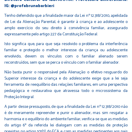
IG: @profabrunabarbieri
Tenho defendido que a finalidade maior da Lei nº 12.318/2010, apelidada
de Lei da Alienação Parental, é garantir à criança e ao adolescente o
amplo exercício do seu direito à convivência familiar, assegurado
expressamente pelo artigo 227 da Constituição Federal.
Isto significa que, para que seja resolvido o problema da interferência
familiar e protegido o melhor interesse da criança ou adolescente
envolvido, devem os vínculos com o familiar alienado serem
reconstruídos, sem que se perca o vínculo com o familiar alienador.
Não basta punir o responsável pela Alienação: o efetivo resguardo do
Superior interesse da criança e do adolescente exige que a lei seja
ferramenta de reequilíbrio das relações familiares, em uma perspectiva
pedagógica e restaurativa que atravessa todo o microssistema da
Proteção Integral.
A partir desse pressuposto, de que a finalidade da Lei nº 12.318/2010 não
é de meramente repreender e punir o alienador, mas sim resgatar a
harmonia e o equilíbrio do ambiente familiar, verifica-se que as medidas
do artigo 6º da referida lei dialogam com as medidas de proteção
previstas no artigo 101
[1]
do ECA e com as medidas pertinentes aos pais