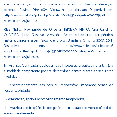
afeto e a sanção: uma crítica à abordagem punitiva da alienação
parental. Revista DireitoGV. Vol.14, n.1, jan-abr.2018. Disponível em:
http://www.scielo.br/pdf/rdgv/v14n1/1808-2432-rdgv-14-01-0079.pdf.
Acesso em: 26 jun. 2019.
REIS NETO, Raymundo de Oliveira; TEIXEIRA PINTO, Ana Carolina;
OLIVEIRA, Luiz Gustavo Azevedo. Acompanhamento terapêutico:
história, clínica e saber. Psicol. cienc. prof., Brasília, v. 31, n. 1, p. 30-39, 2011.
Disponível em: <http://www.scielo.br/scielo.php?
script=sci_arttext&pid=S1414-98932011000100004&lng=en&nrm=iso>.
Acesso em: 05 jul. 2020.
[1]
Art. 101. Verificada qualquer das hipóteses previstas no art. 98, a
autoridade competente poderá determinar, dentre outras, as seguintes
medidas:
I - encaminhamento aos pais ou responsável, mediante termo de
responsabilidade;
II - orientação, apoio e acompanhamento temporários;
III - matrícula e freqüência obrigatórias em estabelecimento oficial de
ensino fundamental;