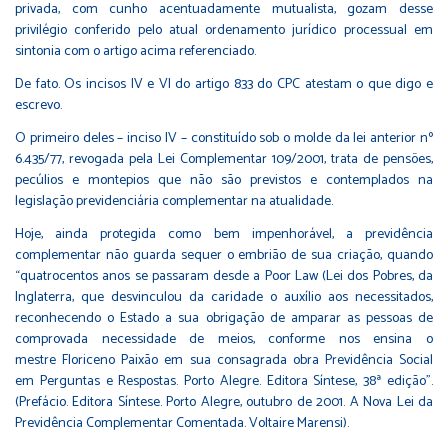
privada, com cunho acentuadamente mutualista, gozam desse
privilégio conferido pelo atual ordenamento jurídico processual em
sintonia com o artigo acima referenciado.
De fato. Os incisos IV e VI do artigo 833 do CPC atestam o que digo e
escrevo.
O primeiro deles – inciso IV – constituído sob o molde da lei anterior nº
6.435/77, revogada pela Lei Complementar 109/2001, trata de pensões,
pecúlios e montepios que não são previstos e contemplados na
legislação previdenciária complementar na atualidade.
Hoje, ainda protegida como bem impenhorável, a previdência
complementar não guarda sequer o embrião de sua criação, quando
“quatrocentos anos se passaram desde a Poor Law (Lei dos Pobres, da
Inglaterra, que desvinculou da caridade o auxílio aos necessitados,
reconhecendo o Estado a sua obrigação de amparar as pessoas de
comprovada necessidade de meios, conforme nos ensina o
mestre Floriceno Paixão em sua consagrada obra Previdência Social
em Perguntas e Respostas. Porto Alegre. Editora Síntese, 38ª edição”.
(Prefácio. Editora Síntese. Porto Alegre, outubro de 2001. A Nova Lei da
Previdência Complementar Comentada. Voltaire Marensi).