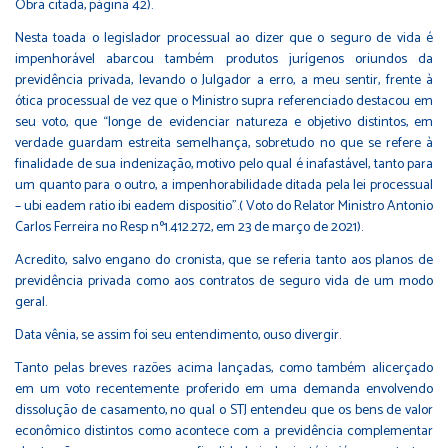
Obra citada, página 42).
Nesta toada o legislador processual ao dizer que o seguro de vida é
impenhorável abarcou também produtos jurígenos oriundos da
previdência privada, levando o Julgador a erro, a meu sentir, frente à
ótica processual de vez que o Ministro supra referenciado destacou em
seu voto, que “longe de evidenciar natureza e objetivo distintos, em
verdade guardam estreita semelhança, sobretudo no que se refere à
finalidade de sua indenização, motivo pelo qual é inafastável, tanto para
um quanto para o outro, a impenhorabilidade ditada pela lei processual
– ubi eadem ratio ibi eadem dispositio”.( Voto do Relator Ministro Antonio
Carlos Ferreira no Resp nº1.412.272, em 23 de março de 2021).
Acredito, salvo engano do cronista, que se referia tanto aos planos de
previdência privada como aos contratos de seguro vida de um modo
geral.
Data vênia, se assim foi seu entendimento, ouso divergir.
Tanto pelas breves razões acima lançadas, como também alicerçado
em um voto recentemente proferido em uma demanda envolvendo
dissolução de casamento, no qual o STJ entendeu que os bens de valor
econômico distintos como acontece com a previdência complementar