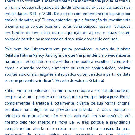
aberta não possuem a mesma finalidade indenizatória já que se tratou,
em um processo sub judice, de dividir valores do ex-casal aplicados nas
modalidades PGBL e VGBL. De acordo com entendimento exarado por
maioria de votos, a 3ª Turma, entendeu que a formação do investimento
é semelhante ao que ocorreria se as contribuições fossem realizadas
em fundos de renda fixa ou na aquisição de ações, os quais seriam
objeto de partilha no momento da dissolução do vínculo conjugal.
Pois bem. No julgamento em pauta prevaleceu o voto da Ministra
Relatora Fátima Nancy Andrighi, de que “na previdência privada aberta,
há ampla flexibilidade do investidor, que poderá escolher livremente
como e quando receber, aumentar ou reduzir contribuições, realizar
aportes adicionais, resgates antecipados ou parcelados a partir da data
em que porventura indicar”. (Excerto do voto da Relatora).
Enfim. Em meu entender, há um novo enfoque a ser tratado no tema
em pauta. A uma, porque a natureza jurídica em que hoje a previdência
complementar é tratada é, totalmente, diversa de sua forma original
esculpida na antiga lei da previdência privada. A duas, porque o
princípio do mutualismo não é mais aplicável em sua essência, até
mesmo pelo teor inserto na nova Lei. A três, porque a previdência
complementar aberta não orbita mais na esfera constituída para