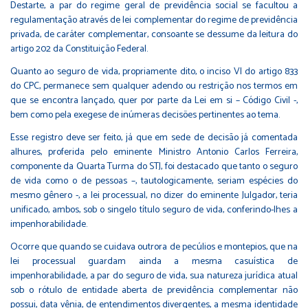
Destarte, a par do regime geral de previdência social se facultou a
regulamentação através de lei complementar do regime de previdência
privada, de caráter complementar, consoante se dessume da leitura do
artigo 202 da Constituição Federal.
Quanto ao seguro de vida, propriamente dito, o inciso VI do artigo 833
do CPC, permanece sem qualquer adendo ou restrição nos termos em
que se encontra lançado, quer por parte da Lei em si – Código Civil -,
bem como pela exegese de inúmeras decisões pertinentes ao tema.
Esse registro deve ser feito, já que em sede de decisão já comentada
alhures, proferida pelo eminente Ministro Antonio Carlos Ferreira,
componente da Quarta Turma do STJ, foi destacado que tanto o seguro
de vida como o de pessoas –, tautologicamente, seriam espécies do
mesmo gênero -, a lei processual, no dizer do eminente Julgador, teria
unificado, ambos, sob o singelo título seguro de vida, conferindo-lhes a
impenhorabilidade.
Ocorre que quando se cuidava outrora de pecúlios e montepios, que na
lei processual guardam ainda a mesma casuística de
impenhorabilidade, a par do seguro de vida, sua natureza jurídica atual
sob o rótulo de entidade aberta de previdência complementar não
possui, data vênia, de entendimentos divergentes, a mesma identidade