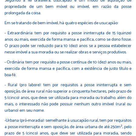
Segundo a lei brasileira, usucapião é um modo de aquisição de
propriedade de um bem móvel ou imóvel, em razão da posse
prolongada da coisa.
Em se tratando de bem imóvel, há quatro espécies de usucapião:
- Extraordinária: tem por requisito a posse ininterrupta de 15 (quinze)
anos ou mais, exercida de forma mansa e pacífica, como se dono fosse.
O prazo pode ser reduzido para 10 (dez) anos se a pessoa estabelecer
nesse imóvel a sua moradia ou se realizar obras e serviços produtivos.
- Ordinária: tem por requisito a posse contínua de 10 (dez) anos ou mais,
exercida de forma mansa e pacífica, com a existência de justo título e
boa-fé.
- Rural (pro labore): tem por requisitos a posse ininterrupta e sem
oposição, de área rural não superior a cinquenta hectares, pelo prazo de
5 (cinco) anos, que deve ser utilizada para moradia ou trabalho; além do
mais, o interessado não pode possuir nenhum outro imóvel (rural ou
urbano) em seu nome.
-Urbana (pró-moradia): semelhante à usucapião rural, tem por requisitos
a posse ininterrupta e sem oposição, de área urbana de até 250m², pelo
prazo de 5 (cinco) anos, que deve ser utilizada para moradia, sendo