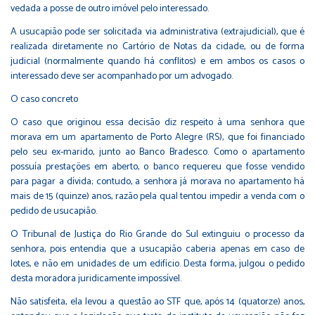
vedada a posse de outro imóvel pelo interessado.
A usucapião pode ser solicitada via administrativa (extrajudicial), que é
realizada diretamente no Cartório de Notas da cidade, ou de forma
judicial (normalmente quando há conflitos) e em ambos os casos o
interessado deve ser acompanhado por um advogado.
O caso concreto
O caso que originou essa decisão diz respeito à uma senhora que
morava em um apartamento de Porto Alegre (RS), que foi financiado
pelo seu ex-marido, junto ao Banco Bradesco. Como o apartamento
possuía prestações em aberto, o banco requereu que fosse vendido
para pagar a dívida; contudo, a senhora já morava no apartamento há
mais de 15 (quinze) anos, razão pela qual tentou impedir a venda com o
pedido de usucapião.
O Tribunal de Justiça do Rio Grande do Sul extinguiu o processo da
senhora, pois entendia que a usucapião caberia apenas em caso de
lotes, e não em unidades de um edifício. Desta forma, julgou o pedido
desta moradora juridicamente impossível.
Não satisfeita, ela levou a questão ao STF que, após 14 (quatorze) anos,