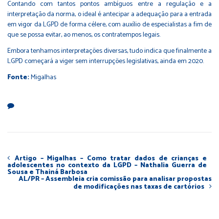
Contando com tantos pontos ambíguos entre a regulação e a
interpretação da norma, o ideal é antecipar a adequação para a entrada
em vigor da LGPD de forma célere, com auxílio de especialistas a fim de
que se possa evitar, ao menos, os contratempos legais.
Embora tenhamos interpretações diversas, tudo indica que finalmente a
LGPD começará a viger sem interrupções legislativas, ainda em 2020.
Fonte:
Migalhas
Artigo – Migalhas – Como tratar dados de crianças e
adolescentes no contexto da LGPD – Nathalia Guerra de
Sousa e Thainá Barbosa
AL/PR – Assembleia cria comissão para analisar propostas
de modificações nas taxas de cartórios