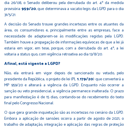
dia 26/08, o Senado deliberou pela derrubada do art. 4º da medida
provisória
959/20
, que determinava a vacatio legis da LGPD para o dia
31/5/21.
A decisão do Senado trouxe grandes incertezas entre os atuantes da
área, os consumidores e, principalmente entre as empresas, face a
necessidade de adaptarem-se às modificações regidas pela LGPD.
Também houve a propagação de informações equívocas de que a lei já
estaria em vigor, em tese, porque, com a derrubada do art. 4º, a lei
voltaria a status quo, com vigência retroativa ao dia 13/8/20.
Afinal, está vigente a LGPD?
Não, ela entrará em vigor depois de sancionado ou vetado, pelo
presidente da República, o projeto de lei (PL
1.179/20
) que converterá a
MP 959/20 e alterará a vigência da LGPD. Enquanto não ocorrer a
sanção ou veto presidencial, a vigência permanece inalterada. O prazo
para manifestação é de 15 dias, contando-se do recebimento do texto
final pelo Congresso Nacional.
O que gera grande inquietação são as incertezas no cenário da LGPD.
Embora a aplicação de sansões ocorra a partir de agosto de 2021, o
trabalho de adaptação, integração e aplicação das regras de proteção