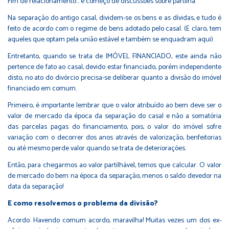
Fim de relacionamento... e começo de discussões sobre partilha.
Na separação do antigo casal, dividem-se os bens e as dívidas, e tudo é
feito de acordo com o regime de bens adotado pelo casal. (E claro, tem
aqueles que optam pela união estável e também se enquadram aqui).
Entretanto, quando se trata de IMÓVEL FINANCIADO, este ainda não
pertence de fato ao casal, devido estar financiado, porém independente
disto, no ato do divórcio precisa-se deliberar quanto a divisão do imóvel
financiado em comum.
Primeiro, é importante lembrar que o valor atribuído ao bem deve ser o
valor de mercado da época da separação do casal e não a somatória
das parcelas pagas do financiamento, pois, o valor do imóvel sofre
variação com o decorrer dos anos através de valorização, benfeitorias
ou até mesmo perde valor quando se trata de deteriorações.
Então, para chegarmos ao valor partilhável, temos que calcular: O valor
de mercado do bem na época da separação, menos o saldo devedor na
data da separação!
E como resolvemos o problema da divisão?
Acordo: Havendo comum acordo, maravilha! Muitas vezes um dos ex-