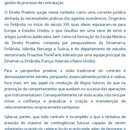
gestão do processo de contratação.
O Direito Proativo surge, nesse contexto, como uma corrente jurídica
alinhada às necessidades práticas dos agentes econômicos. Originária
na Finlândia no início do século XXI, suas ideias espraiaram-se para
Europa e Estados Unidos, o que resultou em uma série de livros e
artigos jurídicos publicados, bem como na formação da Escola Nórdica
de Direito Proativo, composta por pesquisadores da Dinamarca,
Finlândia, Islândia, Noruega e Suécia, e do departamento de estudos
denominado Proactive ThinkTank, liderado por uma equipe principal da
Dinamarca, Finlândia, França, Holanda e Reino Unido2.
Para a perspectiva proativa, a visão tradicional do contrato é
demasiadamente estreita, porquanto, essencialmente jurídica e reativa,
foca mais em seu papel na resolução de litígios futuros do que na
promoção de comportamentos que auxiliem no sucesso das operações
que instrumentalizam. Consequentemente, tal visão acaba, não raro, por
minar a confiança e prejudicar a criação e manutenção de
relacionamentos reciprocamente vantajosos.
Sabe-se, porém, que todo contrato é incompleto e que a tentativa de
previsão do máximo de contingências futuras capazes de serem
adiantadas quando da celebração do acordo pode, além de desgastar a