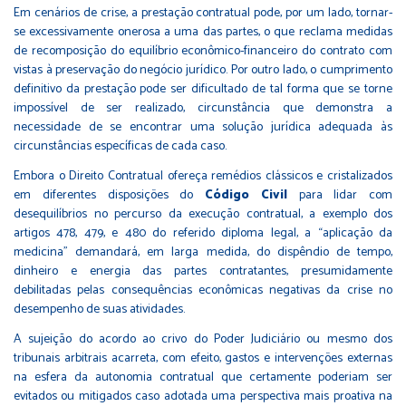
Em cenários de crise, a prestação contratual pode, por um lado, tornar-
se excessivamente onerosa a uma das partes, o que reclama medidas
de recomposição do equilíbrio econômico-financeiro do contrato com
vistas à preservação do negócio jurídico. Por outro lado, o cumprimento
definitivo da prestação pode ser dificultado de tal forma que se torne
impossível de ser realizado, circunstância que demonstra a
necessidade de se encontrar uma solução jurídica adequada às
circunstâncias específicas de cada caso.
Embora o Direito Contratual ofereça remédios clássicos e cristalizados
em diferentes disposições do
Código Civil
para lidar com
desequilíbrios no percurso da execução contratual, a exemplo dos
artigos 478, 479, e 480 do referido diploma legal, a “aplicação da
medicina” demandará, em larga medida, do dispêndio de tempo,
dinheiro e energia das partes contratantes, presumidamente
debilitadas pelas consequências econômicas negativas da crise no
desempenho de suas atividades.
A sujeição do acordo ao crivo do Poder Judiciário ou mesmo dos
tribunais arbitrais acarreta, com efeito, gastos e intervenções externas
na esfera da autonomia contratual que certamente poderiam ser
evitados ou mitigados caso adotada uma perspectiva mais proativa na